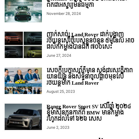
ពិតជាអស្ចារ្យមិនធម្មតា‍
November 28, 2024
ញាក់សាច់! Land Rover ដាក់​បង្ហាញ​
រថយន្តសេរ៊ីថ្មីរបស់ខ្លួនចំនួន ៥ម៉ូឌែល អាច
ផលិតកម្លាំងបានជិត ៧០០សេះ
June 27, 2024
សេចក្តី​ប្រកាស​ព័ត៌មាន ស្តង់ដារសុវត្ថិភាព
យានយន្ត និងសិទ្ធិនាំចូល​ផ្ដាច់មុខ​លើ​
រថយន្ត​ម៉ាក Land Rover
August 25, 2023
Range Rover Sport SV ស៊េរីឆ្នាំ ២០២៤
ខ្ចីម៉ាស៊ីនកូនកាត់ពី BMW មានកម្លាំង
រហូតដល់ទៅ ៦២៦ សេស
June 2, 2023