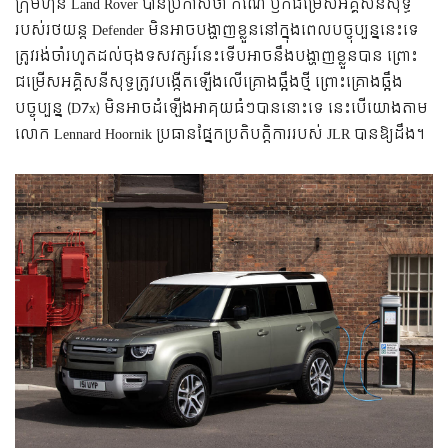
ក្រុមហ៊ុន Land Rover បានប្រកាសថា កំណែ ឫក៏ជម្រើសអគ្គិសនីសុទ្ធ
របស់រថយន្ត Defender មិនអាចបង្ហាញខ្លួននៅក្នុងពេលបច្ចុប្ប​ន្ននេះទេ
ត្រូវរង់ចាំរហូតដល់ចុងទសវត្សរ៍នេះទើបអាចនឹងបង្ហាញខ្លួនបាន ព្រោះ
ជម្រើសអគ្គិសនីសុទ្ធត្រូវបង្កើតឡើងលើគ្រោងឆ្អឹងថ្មី ព្រោះគ្រោងឆ្អឹង
បច្ចុប្បន្ន (D7x) មិនអាចដំឡើងអាគុយធំៗបាននោះទេ នេះបើយោងតាម
លោក Lennard Hoornik ប្រធានផ្នែកប្រតិបត្តិការរបស់ JLR បានឱ្យដឹង។