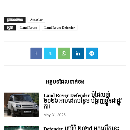
ប្រភព​ព័ត៌មាន
AutoCar
ស្លាក
Land Rover
Land Rover Defender
អត្ថបទ​ដែល​ទាក់ទង
Land Rover Defender ម៉ូដែលឆ្នាំ
២០២៦ អាប់ដេតបន្ថែម បង្ហាញខ្លួនជាផ្លូវ
ការ
May 31, 2025
Defender ស៊េរីថ្មី ២០២៥ មកលើកនេះ