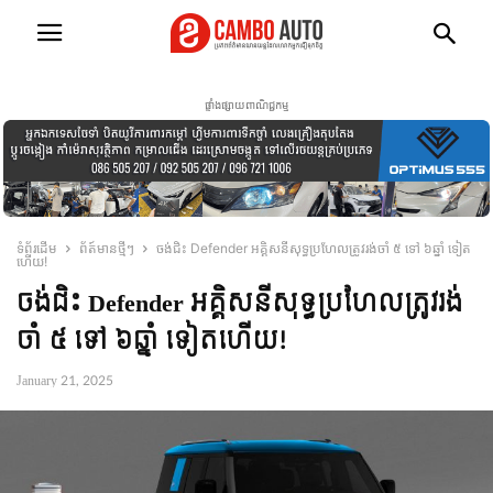
ផ្ទាំងផ្សាយពាណិជ្ជកម្ម
ទំព័រដើម
ព័ត៍មានថ្មីៗ
ចង់ជិះ Defender អគ្គិសនីសុទ្ធប្រហែលត្រូវរង់ចាំ ៥ ទៅ ៦ឆ្នាំ ទៀត
ហើយ!
ចង់ជិះ Defender អគ្គិសនីសុទ្ធប្រហែលត្រូវរង់
ចាំ ៥ ទៅ ៦ឆ្នាំ ទៀតហើយ!
January 21, 2025