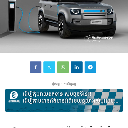
ផ្ទាំងផ្សាយពាណិជ្ជកម្ម