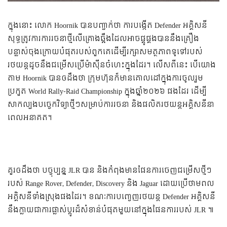
ក្នុងនោះ លោក Hoornik បានបញ្ជាក់ថា ការបង្កើត Defender អគ្គិសនី
សុទ្ធត្រូវការការរចនាថ្មីលើគ្រោងឆ្អឹងដែលអាចផ្គូផ្គងបាននឹងគ្រឿង
បន្លាស់ចុងក្រោយបំផុតរបស់ពួកគេដើម្បីរក្សាសមត្ថភាពទូទៅរបស់
រថយន្តដូចនឹងជម្រើសប្រើម៉ាសុីនចំហេះក្នុងដែរ។ លើសពីនេះ បើយោង
តាម Hoornik បានឲដឹងថា ក្រុមហ៊ុនក៏មានគោលដៅក្នុងការចូលរួម
ប្រកួត World Rally-Raid Championship ក្នុងឆ្នាំ២០២៦ ផងដែរ ដើម្បី
សាកល្បងបច្ចេកវិទ្យាថ្មីៗសម្រាប់ការរចនា និងផលិតរថយន្តអគ្គិសនីនា
ពេលអនាគត។
គួរឲដឹងថា បច្ចុប្បន្ន JLR បាន និងកំពុងមានផែនការចេញជម្រើសថ្មីៗ
របស់ Range Rover, Defender, Discovery និង Jaguar ដោយប្រើថាមពល
អគ្គិសនីទាំងស្រុងផងដែរ។ ខណៈការបញ្ចេញរថយន្ត Defender អគ្គិសនី
នឹងក្លាយជាការផ្លាស់ប្តូរដ៏សំខាន់បំផុតមួយនៅក្នុងផែនការរបស់ JLR ៕