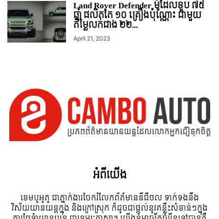
Land Rover Defender ម៉ូដែលខួប ៧៥
ឆ្នាំ ផលិតតែ ១០ គ្រឿងប៉ុណ្ណោះ ជាមួយ
តម្លៃលក់ជាង ២២...
April 21, 2023
អំពី​យើង
ខេមបូអូតូ ជាភ្នាក់ងារចែករំលែកព័ត៍មានឌីជីថល ទាក់ទងនឹង
វិស័យយានយន្តក្នុង និងក្រៅស្រុក ក៏ដូចជាផ្តល់នូវគន្លឹះសំខាន់ៗក្នុង
ការថែទំាយានយន្ត ជាខេមរៈភាសា។ យើងខ្ញុំអាចរីកចំរើនទៅបានគឺ