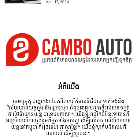
April 17, 2024
អំពី​យើង
ខេមបូអូតូ ជាភ្នាក់ងារចែករំលែកព័ត៍មានឌីជីថល ទាក់ទងនឹង
វិស័យយានយន្តក្នុង និងក្រៅស្រុក ក៏ដូចជាផ្តល់នូវគន្លឹះសំខាន់ៗក្នុង
ការថែទំាយានយន្ត ជាខេមរៈភាសា។ យើងខ្ញុំអាចរីកចំរើនទៅបានគឺ
អាស្រ័យលើការចូលរួមពីអ្នកទាំងអស់គ្នា ដើម្បីលើកស្ទួយវិស័យយាន
យន្តនៅកម្ពុជា ក៏ដូចខេមរៈភាសាខ្មែរ។ យើងខ្ញុំស្វាគមន៌រាល់មតិ
យោបល់ ដើម្បីស្ថាបនា។