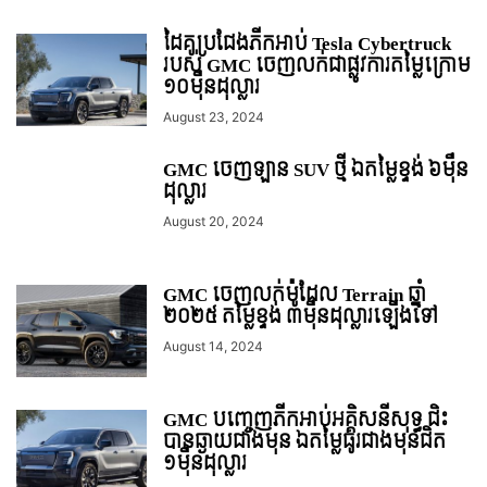
ដៃគូប្រជែងភីកអាប់ Tesla Cybertruck
របស់ GMC ចេញលក់ជាផ្លូវការតម្លៃក្រោម
១០មុឺនដុល្លារ
August 23, 2024
GMC ចេញឡាន SUV ថ្មី ឯតម្លៃខ្ទង់ ៦មុឺន
ដុល្លារ
August 20, 2024
GMC ចេញលក់ម៉ូដែល Terrain ឆ្នាំ
២០២៥ តម្លៃខ្ទង់ ៣មុឺនដុល្លារឡើងទៅ
August 14, 2024
GMC បញ្ចេញភីកអាប់អគ្គិសនីសុទ្ធ ជិះ
បានឆ្ងាយជាងមុន ឯតម្លៃធូរជាងមុនជិត
១មុឺនដុល្លារ