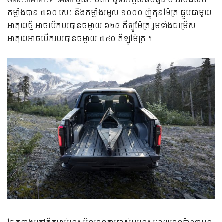
GMC Sierra EV Denali ថ្មីនេះ បំពាក់ម៉ូទ័រអគ្គិសនីចំនួន ២ អាចផលិត
កម្លាំងបាន ៧៦០ សេះ និងកម្លាំងរមួល ១០០០ ញ៉ូតុនម៉ែត្រ ផ្គួបជាមួយ
អាគុយថ្មី អាចបើកបរបានចម្ងាយ ៦២៨ គីឡូម៉ែត្រ រួមទាំងជម្រើស
អាគុយអាចបើករបរបានចម្ងាយ ៧៤០ គីឡូម៉ែត្រ ។