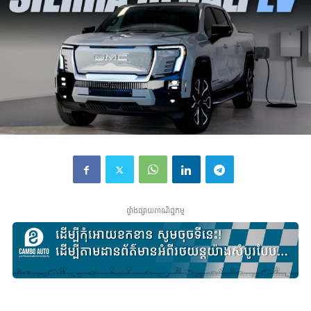
ផ្ទាំងផ្សាយពាណិជ្ជកម្ម