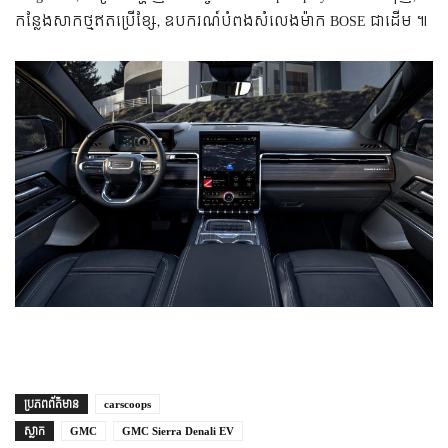
កន្លែងសាកថ្មឥតប្រើខ្សែ, ឧបករណ៍បំពងសំលេងម៉ាក BOSE ជាដើម ៕
ប្រភព​ព័ត៌មាន
carscoops
ស្លាក
GMC
GMC Sierra Denali EV