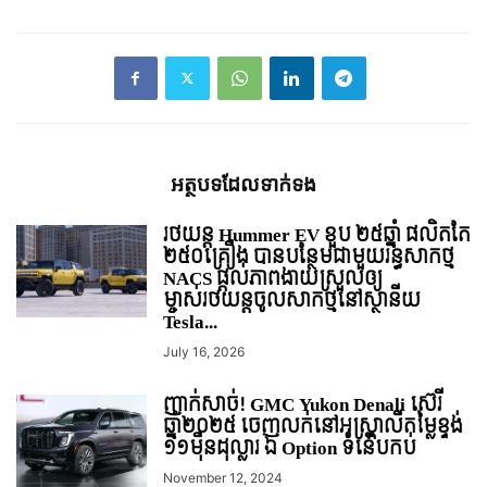
អត្ថបទ​ដែល​ទាក់ទង
រថយន្ត Hummer EV ខួប ២៥ឆ្នាំ ផលិតតែ
២៥០គ្រឿង បានបន្ថែមជាមួយរន្ធសាកថ្ម
NACS ផ្ដល់ភាពងាយស្រួលឲ្យ
ម្ចាស់រថយន្ដចូលសាកថ្មនៅស្ថានីយ
Tesla...
July 16, 2026
ញាក់សាច់! GMC Yukon Denali ស៊េរី
ឆ្នាំ២០២៥ ចេញលក់នៅអូស្ត្រាលីតម្លៃខ្ទង់
១១មុឺនដុល្លារ ឯ Option ទំនើបកប់
November 12, 2024