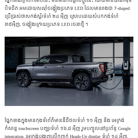
ផ្នែកខាងក្រៅភីកអាប់នេះ មិនមានការផ្លាស់ប្តូរនេះ ដោយមាន​ប៉ាណាមុខ​
បិទ​ជិត អមដោយសណុំចង្កៀងប្រភេទ LED ដែលមានរាងជា 7-shaped
ប្រើប្រាស់ថាសកង់ស្ព័រទំហំ ២៤ អ៉ីញ ស្រោបដោយសំបកកង់ទំហំ
៣៥អ៉ីញ, ចង្កៀងក្រោយប្រភេទ LED រចនាថ្មី ។
ផ្នែកខាងក្នុងមានកុងទ័រព័ត៌មានឌីជីថលទំហំ ១១ អ៉ីញ និង អេក្រង់
កំសាន្ត touchscreen បញ្ឈរទំហំ ១៦,៨ អ៉ីញ រួមបញ្ចូលនៅប្រព័ន្ធ Google
integration, អេក្រង់បង្ហាញលើកញ្ចក់ Heads-Up display ទំហំ ១៤ អ៉ីញ,