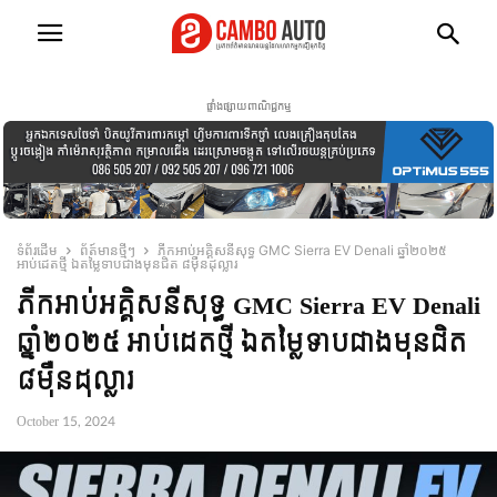
ផ្ទាំងផ្សាយពាណិជ្ជកម្ម
ទំព័រដើម
ព័ត៍មានថ្មីៗ
ភីកអាប់អគ្គិសនីសុទ្ធ GMC Sierra EV Denali ឆ្នាំ២០២៥
អាប់ដេតថ្មី ឯតម្លៃទាបជាងមុនជិត ៨មុឺនដុល្លារ
ភីកអាប់អគ្គិសនីសុទ្ធ GMC Sierra EV Denali
ឆ្នាំ២០២៥ អាប់ដេតថ្មី ឯតម្លៃទាបជាងមុនជិត
៨មុឺនដុល្លារ
October 15, 2024