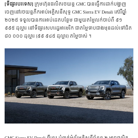
[ទីផ្សារបរទេស]
ក្រុមហ៊ុនផលិតរថយន្ត GMC បានធ្វើការដាក់បង្ហាញ
ចេញនៅរថយន្តភីកអាប់អគ្គិសនីសុទ្ធ GMC Sierra EV Denali ស៊េរីឆ្នាំ
២០២៥ ទទួលបានការអាប់ដេតបន្ថែម ជាមួយតម្លៃលក់ចាប់ពី ៩១
៩៩៥ ដុល្លារ នៅទីផ្សារសហរដ្ឋអាមេរិក ជាតម្លៃទាបជាងមុនដល់ទៅជិត
៨០ ០០០ ដុល្លារ (៩៩ ៩៤៥ ដុល្លារ) តម្លៃចាស់ ។