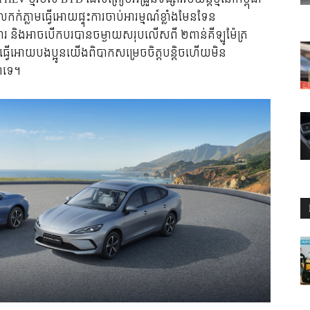
ក់ភ្លាមធ្វើអោយផ្ទុះការចាប់អារម្មណ៍ខ្លាំងមែនទែន
្លារ និងអាចបើកបរបានចម្ងាយសរុបលើសពី ២ពាន់គីឡូម៉ែត្រ
វើអោយបងប្អូនយើងពិបាកសម្រេចចិត្តបន្តិចហើយមិន
នាទេ។