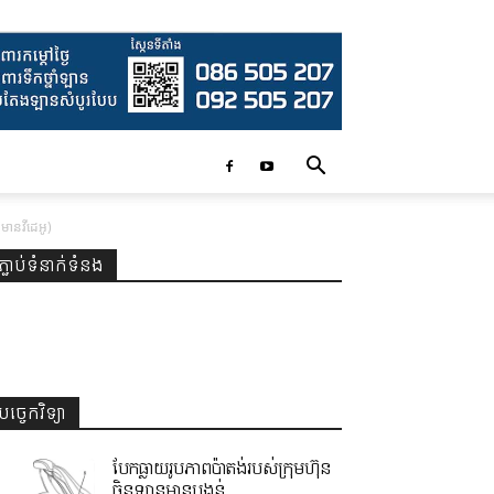
មានវីដេអូ)
ភ្ជាប់ទំនាក់ទំនង
បច្ចេកវិទ្យា
បែកធ្លាយរូបភាពប៉ាតង់របស់ក្រុមហ៊ុន
ចិនឡានមានបង្គន់