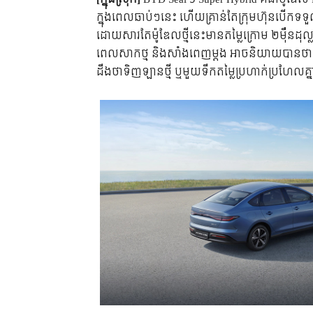
ក្នុងពេលឆាប់ៗនេះ ហើយគ្រាន់តែក្រុមហ៊ុនបើកទទួលក
ដោយសារតែម៉ូឌែលថ្មីនេះមានតម្លៃក្រោម ២ម៉ឺនដុល
ពេលសាកថ្ម និងសាំងពេញម្តង អាចនិយាយបានថាធ្
ដឹងថាទិញឡានថ្មី ឬមួយទឹកតម្លៃប្រហាក់ប្រហែលគ្