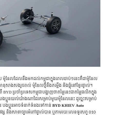
ូល ម៉ូឌែលដែលនឹងមកដល់កម្ពុជាក្នុងពេលឆាប់ៗនេះគឺជាម៉ូឌែល
សាងសងរួចរាល់ ម៉ូឌែលថ្មីនឹងតម្លើង និងផ្គុំនៅខ្មែរផ្ទាល់។
ី BYD ប្រចាំប្រទេសកម្ពុជាបង្ហាញថាតម្លៃនេះជាតម្លៃផលិតក្នុង
បងប្អូនយល់យ៉ាងណាដែរសម្រាប់មួយម៉ូឌែលនេះ ដូច្នេះសម្រាប់
ួន បងប្អូនអាចទំនាក់ទំនងទៅកាន់
BYD KHIEV Auto
វង្ស និងសាខាច្បារអំពៅ
ផ្ទាល់បាន ឬតាមរយៈលេខទូរសព្ទ 010