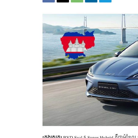
[ក្នុងស្រុក]
BYD Seal 5 Super Hybrid គឺជាម៉ូឌែល P