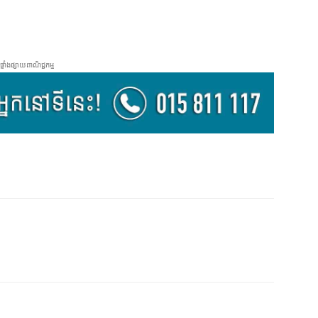
ផ្ទាំងផ្សាយពាណិជ្ជកម្ម