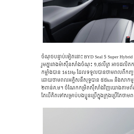
ចំណុចបន្ទាប់ទៀតនោះ BYD Seal 5 Super Hybrid
រួមគ្នារវាងម៉ាស៊ីនសាំងចំណុះ ១,៥លីត្រ អាចផលិ
កម្លាំងបាន 161Hp ដែលទទួលបានថាមពលពីកញ្ចប
ដោយថាមពលអគ្គិសនីសុទ្ធបាន ៥៥km និងសាក
២ពាន់គ.ម។ ចំណែកកម្រិតស៊ីសាំងវិញយោងតាមព័ត
តែបើគិតទៅសម្រាប់បងប្អូនប្រើក្នុងក្រុងប្រើតែថ