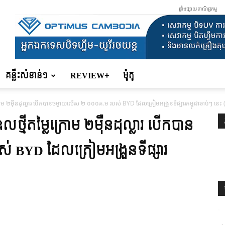
ផ្ទាំងផ្សាយពាណិជ្ជកម្ម
គន្លឹះសំខាន់ៗ
REVIEW+
ម៉ូតូ
ក្រោម ២ម៉ឺនដុល្លារ បើកបានចម្ងាយលើស ២ ០០០គ.ម របស់ BYD ដែលត្រៀមអង្រួនទីផ្សារកម្ពុជាឆាប់ៗ នេះ (
លថ្មីតម្លៃក្រោម ២ម៉ឺនដុល្លារ បើកបាន
 BYD ដែលត្រៀមអង្រួនទីផ្សារ