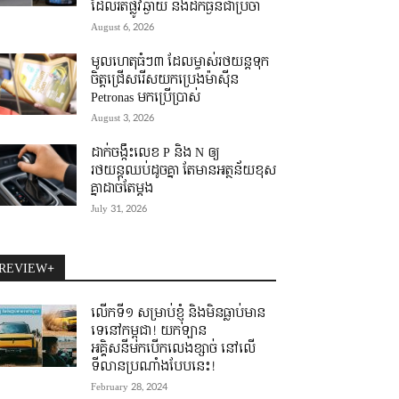
ដែលរត់ផ្លូវឆ្ងាយ និងដឹកធ្ងន់ជាប្រចាំ
August 6, 2026
មូលហេតុធំៗ៣ ដែលម្ចាស់រថយន្តទុក
ចិត្តជ្រើសរើសយកប្រេងម៉ាស៊ីន
Petronas មកប្រើប្រាស់
August 3, 2026
ដាក់ចង្កឹះលេខ P និង N ឲ្យ
រថយន្តឈប់ដូចគ្នា តែមានអត្ថន័យខុស
គ្នាដាច់តែម្តង
July 31, 2026
REVIEW+
លើកទី១ សម្រាប់ខ្ញុំ និងមិនធ្លាប់មាន
ទេនៅកម្ពុជា! យកឡាន
អគ្គិសនីមកបើកលេងខ្សាច់ នៅលើ
ទីលានប្រណាំងបែបនេះ!
February 28, 2024