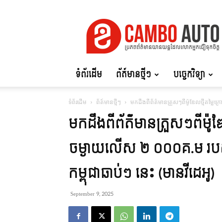
Cambo
Auto
ទំព័រដើម
ព័ត៍មានថ្មីៗ
បច្ចេកវិទ្យា
ទំព័រដើម
ព័ត៍មានថ្មីៗ
មកដឹងពីព័ត៌មានត្រួសៗពីម៉ូឌែលថ្មីតម្លៃ
មកដឹងពីព័ត៌មានត្រួសៗពីម៉ូឌែ
ចម្ងាយលើស ២ ០០០គ.ម របស់
កម្ពុជាឆាប់ៗ នេះ (មានវីដេអូ)
September 9, 2025