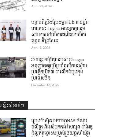
April 22, 2026
បន្ទាប់ពីប្រឹងប្រែងម្នាក់ឯង ៣០ឆ្នាំ! ​
ពេលនេះ Toyota មានអ្នកចូលរួម
សហការទៅលើការផលិតកោសិកា
ឥន្ធន:អ៊ីដ្រូសែន
April 9, 2026
រថយន្ត ១ម៉ូឌែលរបស់ Changan
អនុញ្ញាតឲ្យប្រើប្រព័ន្ធបើកបរស្វ័យ
ប្រវត្តិកម្រិត៣ ជាលើកដំបូងក្នុង
ប្រទេសចិន
December 16, 2025
គន្លឹះសំខាន់ៗ
ប្រេងម៉ាស៊ីន PETRONAS ចំណុះ
៦លីត្រ និងសំបកកង់ សៃលុន ជាដៃគូ
ដ៏ល្អឥតខ្ចោះសម្រាប់រថយន្តសាំយ៉ុង