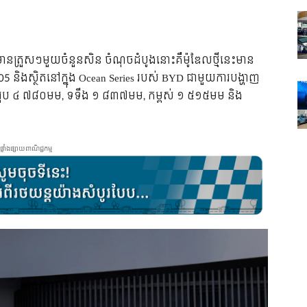
៌មានត្រួសៗមួយចំនួនសិន ចំណុចដំបូងនោះគឺម៉ូឌែលថ្មីនេះមាន
 05 និងស្ថិតនៅក្នុង Ocean Series របស់ BYD ជាមួយការបង្ហាញ
ហំសរុប ៤ ៧៨០មម, ទទឹង ១ ៨៣៧មម, កម្ពស់ ១ ៥១៥មម និង
ផ្ទាំងផ្សាយពាណិជ្ជកម្ម