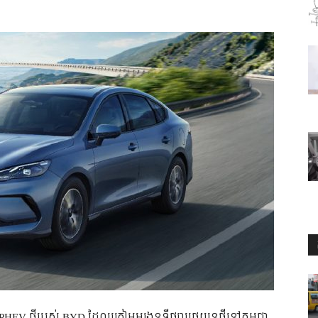
HEV ថ្មីរបស់ BYD ដែលត្រៀមអង្រួនទីផ្សាររថយន្តថ្មីនៅកម្ពុជា