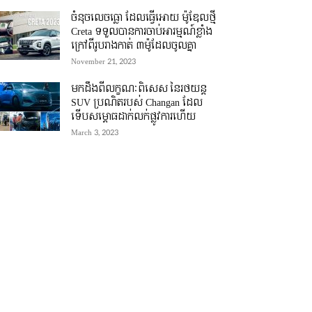
ចំនុចលេចធ្លោ ដែលធ្វើអោយ ម៉ូឌែលថ្មី
Creta ទទួលបានការចាប់អារម្មណ៍ខ្លាំង
ក្រៅពីរូបរាងកាត់ ៣ម៉ូដែលចូលគ្នា
November 21, 2023
មកដឹងពីលក្ខណៈពិសេស នៃរថយន្ត
SUV ប្រណិតរបស់ Changan ដែល
ទើបសម្ភោធដាក់លក់ផ្លូវការហើយ
March 3, 2023