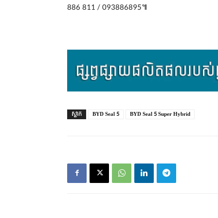
886 811 / 093886895៕
ស្លាក
BYD Seal 5
BYD Seal 5 Super Hybrid