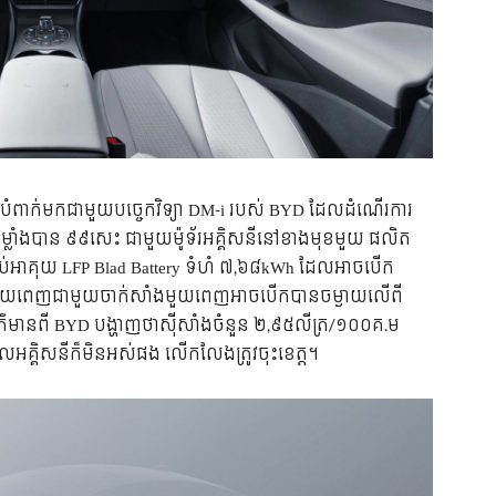
 បំពាក់មកជាមួយបច្ចេកវិទ្យា DM-i របស់ BYD ដែលដំណើរការ
តកម្លាំងបាន ៩៩សេះ ជាមួយម៉ូទ័រអគ្គិសនីនៅខាងមុខមួយ ផលិត
់អាគុយ LFP Blad Battery ទំហំ ៧,៦៨kWh ដែលអាចបើក
មួយពេញជាមួយចាក់សាំងមួយពេញអាចបើកបានចម្ងាយលើពី
៌មានពី BYD បង្ហាញថាស៊ីសាំងចំនួន ២,៩៥លីត្រ/១០០គ.ម
ាមពលអគ្គិសនីក៏មិនអស់ផង លើកលែងត្រូវចុះខេត្ត។