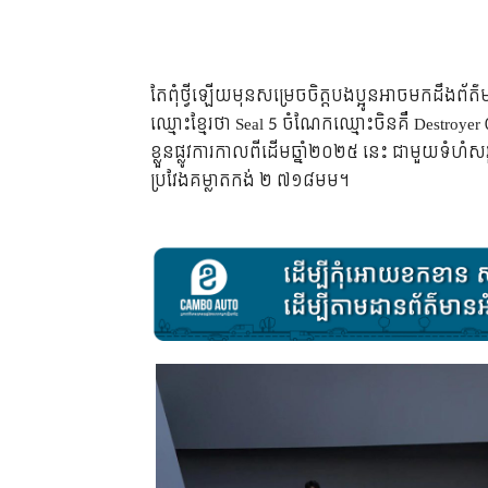
តែពុំថ្វីឡើយមុនសម្រេចចិត្តបងប្អូនអាចមកដឹងព័ត
ឈ្មោះខ្មែរថា Seal 5 ចំណែកឈ្មោះចិនគឺ Destroyer
ខ្លួនផ្លូវការកាលពីដើមឆ្នាំ២០២៥ នេះ ជាមួយទំ
ប្រវែងគម្លាតកង់ ២ ៧១៨មម។