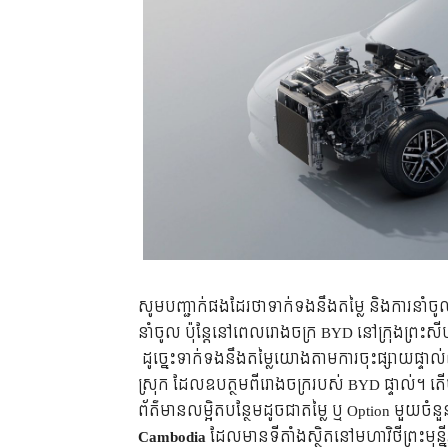
សូមបញ្ជាក់ផងដែរថាទាក់ទងនឹងតម្លៃ និងការនាំច
នាំចូល ប៉ុន្តែនៅពេលរោងចក្រ BYD នៅក្រុងព្រះសីហនុ
ដូច្នេះទាក់ទងនឹងតម្លៃយោងតាមការចុះផ្សាយផ្ទាល់ព
ស្រុក ដែលឧបត្ថមពីរោងចក្ររបស់ BYD ផ្ទាល់។ តើ
ព័ត៌មានលម្អិតបន្ថែមដូចជាតម្លៃ ឬ O
ption មួយចំន
Cambodia
ដែលមានទីតាំងស្ថិតនៅមហាវិថីព្រះមុន្នី