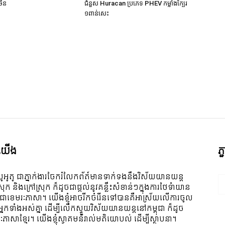
ចិន
ជំនួស Huracan ប្រភេទ PHEV កម្លាំងក្បែរ
១ពាន់សេះ
ី​យើង
ភ
ូអូតូ ជាភ្នាក់ងារចែករំលែកព័ត៍មានទាក់ទងនឹងវិស័យយានយន្ត
ស្រុក និងក្រៅស្រុក ក៏ដូចជាផ្តល់នូវគន្លឹះសំខាន់ៗក្នុងការថែទំាយាន
 ជាខេមរៈភាសា។ យើងខ្ញុំអាចរីកចំរើនទៅបានគឺអាស្រ័យលើការចូល
ីអ្នកទាំងអស់គ្នា ដើម្បីលើកស្ទួយវិស័យយានយន្តនៅកម្ពុជា ក៏ដូច
ៈភាសាខ្មែរ។ យើងខ្ញុំស្វាគមន៌រាល់មតិយោបល់ ដើម្បីស្ថាបនា។