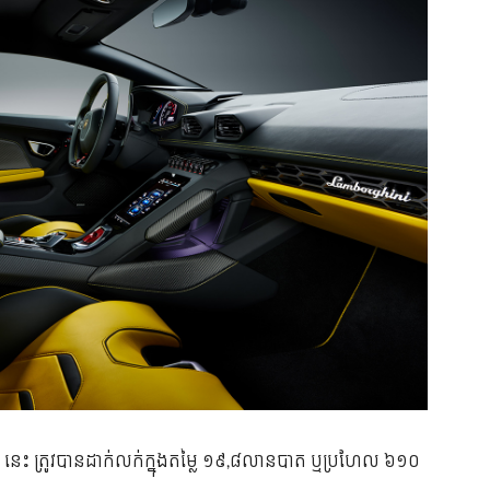
WD នេះ ត្រូវបានដាក់លក់ក្នុងតម្លៃ ១៩,៨លានបាត ឬប្រហែល ៦១០