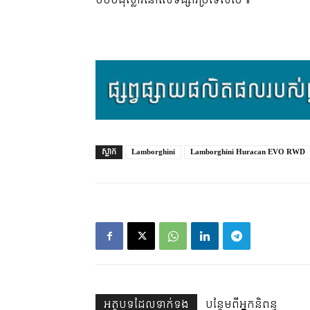
០០០ដុល្លារនៅលើទីផ្សារប្រទេសថៃ៕
ស្លាក
Lamborghini
Lamborghini Huracan EVO RWD
អត្ថបទ​ដែល​ទាក់ទង
បន្ថែម​ពី​អ្នកនិពន្ធ