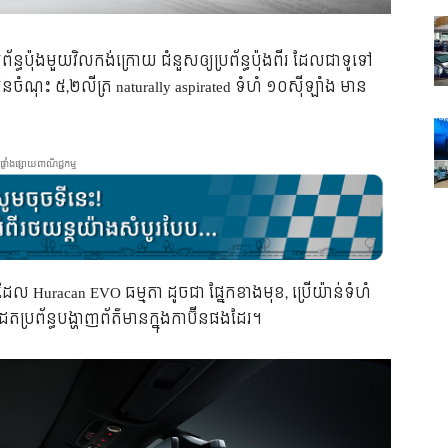
ព័ន្ធប៉ុងមួយវិលកង់ក្រោយ ជំនួសឲ្យប្រព័ន្ធប៉ុងពីរ ដែលជាទូទៅ
នចំណុះ ៥,២លីត្រ naturally aspirated ទំហំ ១០ស៊ីឡាំង មាន
ផ្ទាំងផ្សាយពាណិជ្ជកម្ម
ល Huracan EVO ធម្មតា ដូចជា ផ្នែកខាងមុខ, ប្រើយ៉ាន់ទំហំ
េតប្រព័ន្ធបង្ហាញព័ត៌មានក្នុងកាប៊ីនផងដែរ។