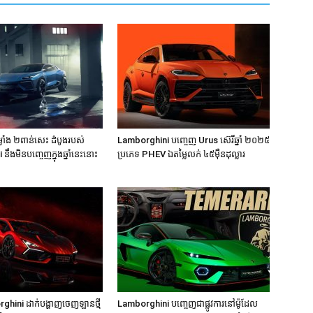
្លាំង ២ពាន់សេះ ដំបូងរបស់
Lamborghini បញ្ចេញ Urus ស៊េរីឆ្នាំ ២០២៥
ឹងមិនបញ្ចេញក្នុងឆ្នាំនេះនោះ
ប្រភេទ PHEV ឯតម្លៃលក់ ៤៥មុឺនដុល្លារ
rghini ដាក់បង្ហាញចេញឡានថ្មី
Lamborghini បញ្ចេញជាផ្លូវការនៅម៉ូដែល