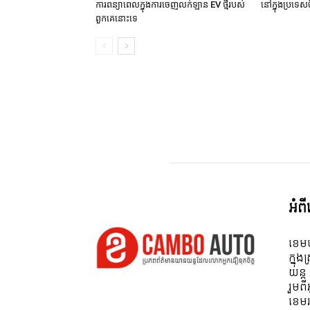
ការពន្យាពេលក្នុងការចេញលក់ឡាន EV ថ្មីរបស់
នៅក្នុងប្រទេស
ពួកគេនោះទេ
អំព
ខេមប
ក្នុង
យន្ត
រួមព
ខេមរ