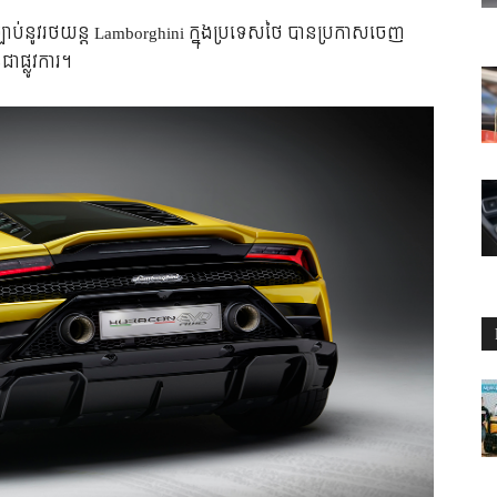
្បាប់នូវរថយន្ត Lamborghini ក្នុងប្រទេសថៃ បានប្រកាសចេញ
ាផ្លូវការ។