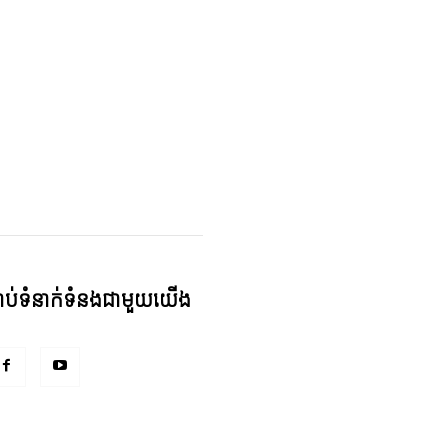
្ជាប់ទំនាក់ទំនងជាមួយយើង