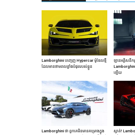
Lamborghini បញ្ចេញ Hypercar ម៉ូឌែលថ្មី
ឡានអគ្គិសនីកម
ដែលមានថាមពលខ្លាំងបំផុតរបស់ខ្លួន
Lamborghini ន
ឡើយ
Lamborghini ថា ពួកគេមិនមានគម្រោងក្នុង
ស្ងាត់! Lambo