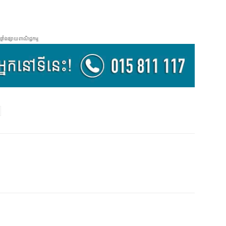
ផ្ទាំងផ្សាយពាណិជ្ជកម្ម