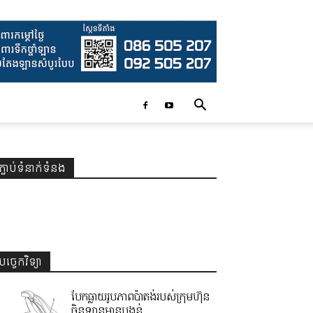
ភ្ជាប់ទំនាក់ទំនង
បច្ចេកវិទ្យា
បែកធ្លាយរូបភាពប៉ាតង់របស់ក្រុមហ៊ុន
ចិនឡានមានបង្គន់