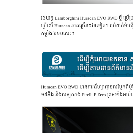
រថយន្ត Lamborghini Huracan EVO RWD ថ្មី ប្រើប្រ
ប្រើលើ Huracan ភាគច្រើនដទៃទៀត។ វាបំពាក់ម៉ាស៊ី
កម្លាំង ៦១០សេះ។
Huracan EVO RWD មានការឌីហ្សាញខុសប្លែកពីម៉ូដែ
១៩អ៊ីង និងសម្បកកង់ Pirelli P Zero ព្រមទាំងអាប់ដ