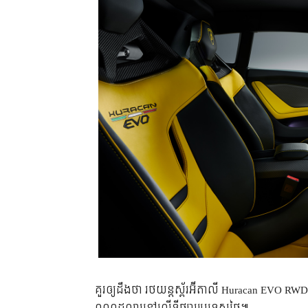
គួរឲ្យដឹងថា រថយន្តស្ព័រអ៊ីតាលី Huracan EVO R