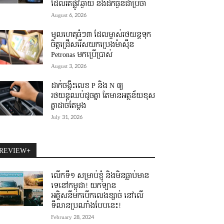
ដែលរត់ផ្លូវឆ្ងាយ និងដឹកធ្ងន់ជាប្រចាំ
August 6, 2026
មូលហេតុធំៗ៣ ដែលម្ចាស់រថយន្តទុក
ចិត្តជ្រើសរើសយកប្រេងម៉ាស៊ីន
Petronas មកប្រើប្រាស់
August 3, 2026
ដាក់ចង្កឹះលេខ P និង N ឲ្យ
រថយន្តឈប់ដូចគ្នា តែមានអត្ថន័យខុស
គ្នាដាច់តែម្តង
July 31, 2026
REVIEW+
លើកទី១ សម្រាប់ខ្ញុំ និងមិនធ្លាប់មាន
ទេនៅកម្ពុជា! យកឡាន
អគ្គិសនីមកបើកលេងខ្សាច់ នៅលើ
ទីលានប្រណាំងបែបនេះ!
February 28, 2024