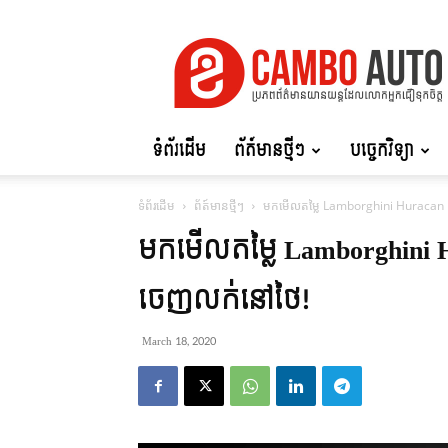
Cambo
Auto
ទំព័រដើម
ព័ត៍មានថ្មីៗ
បច្ចេកវិទ្យា
ទំព័រដើម
ព័ត៍មានថ្មីៗ
មកមើលតម្លៃ Lamborghini Huracan 
មកមើលតម្លៃ Lamborghini 
ចេញលក់នៅថៃ!
March 18, 2020