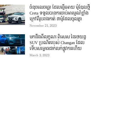
ចំនុចលេចធ្លោ ដែលធ្វើអោយ ម៉ូឌែលថ្មី
Creta ទទួលបានការចាប់អារម្មណ៍ខ្លាំង
ក្រៅពីរូបរាងកាត់ ៣ម៉ូដែលចូលគ្នា
November 21, 2023
មកដឹងពីលក្ខណៈពិសេស នៃរថយន្ត
SUV ប្រណិតរបស់ Changan ដែល
ទើបសម្ភោធដាក់លក់ផ្លូវការហើយ
March 3, 2023