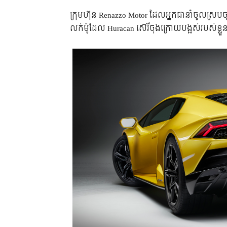
ក្រុមហ៊ុន Renazzo Motor ដែលអ្នកជានាំចូលស្របច
លក់ម៉ូដែល Huracan ស៊េរីចុងក្រោយបង្អស់របស់ខ្លួនជ