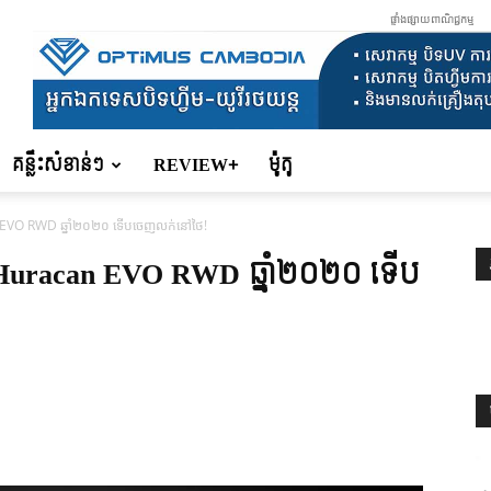
ផ្ទាំងផ្សាយពាណិជ្ជកម្ម
គន្លឹះសំខាន់ៗ
REVIEW+
ម៉ូតូ
EVO RWD ឆ្នាំ២០២០ ទើបចេញលក់នៅថៃ!
Huracan EVO RWD ឆ្នាំ២០២០ ទើប