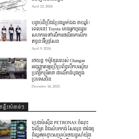
April 22, 2026
បន្ទាប់ពីប្រឹងប្រែងម្នាក់ឯង ៣០ឆ្នាំ! ​
ពេលនេះ Toyota មានអ្នកចូលរួម
សហការទៅលើការផលិតកោសិកា
ឥន្ធន:អ៊ីដ្រូសែន
April 9, 2026
រថយន្ត ១ម៉ូឌែលរបស់ Changan
អនុញ្ញាតឲ្យប្រើប្រព័ន្ធបើកបរស្វ័យ
ប្រវត្តិកម្រិត៣ ជាលើកដំបូងក្នុង
ប្រទេសចិន
December 16, 2025
គន្លឹះសំខាន់ៗ
ប្រេងម៉ាស៊ីន PETRONAS ចំណុះ
៦លីត្រ និងសំបកកង់ សៃលុន ជាដៃគូ
ដ៏ល្អឥតខ្ចោះសម្រាប់រថយន្តសាំយ៉ុង