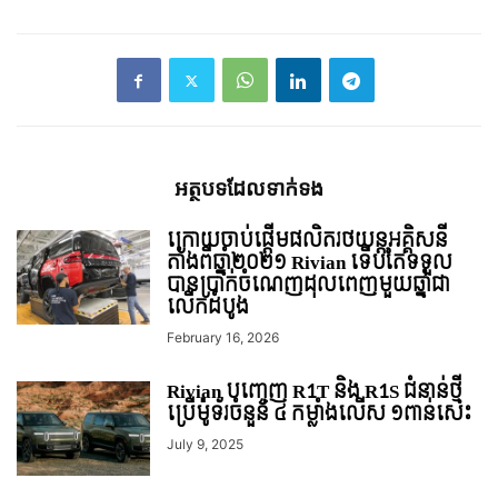
អត្ថបទ​ដែល​ទាក់ទង
ក្រោយចាប់ផ្ដើមផលិតរថយន្ដអគ្គិសនី
តាំងពីឆ្នាំ២០២១ Rivian ទើបតែទទួល
បានប្រាក់ចំណេញដុលពេញមួយឆ្នាំជា
លើកដំបូង
February 16, 2026
Rivian បញ្ចេញ R1T និង R1S ជំនាន់ថ្មី
ប្រើម៉ូទ័រចំនួន ៤ កម្លាំងលើស ១ពាន់សេះ
July 9, 2025