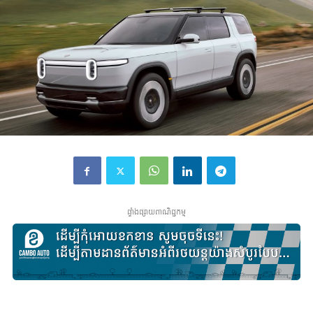
ផ្ទាំងផ្សាយពាណិជ្ជកម្ម