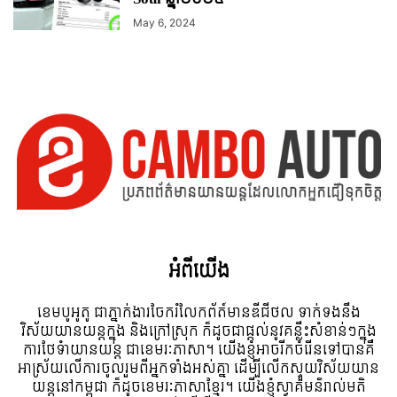
May 6, 2024
អំពី​យើង
ខេមបូអូតូ ជាភ្នាក់ងារចែករំលែកព័ត៍មានឌីជីថល ទាក់ទងនឹង
វិស័យយានយន្តក្នុង និងក្រៅស្រុក ក៏ដូចជាផ្តល់នូវគន្លឹះសំខាន់ៗក្នុង
ការថែទំាយានយន្ត ជាខេមរៈភាសា។ យើងខ្ញុំអាចរីកចំរើនទៅបានគឺ
អាស្រ័យលើការចូលរួមពីអ្នកទាំងអស់គ្នា ដើម្បីលើកស្ទួយវិស័យយាន
យន្តនៅកម្ពុជា ក៏ដូចខេមរៈភាសាខ្មែរ។ យើងខ្ញុំស្វាគមន៌រាល់មតិ