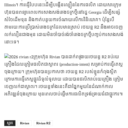
Illinois។ ការធ្វើបែបនេះដើម្បីបង្កើនល្បឿននៃការផលិត ដោយសារក្រុម
ហ៊ុនបានពន្យារពេលការសាងសង់រោងចក្រថ្មីនៅរដ្ឋ Georgia ដើម្បីសន្សំ
សំចៃដើមទុន និងកាត់បន្ថយការចំណាយលើការវិនិយោគ។ ប៉ុន្តែបើ
តាមរយៈការប្រើប្រាស់រោងចក្រដែលមានស្រាប់ រថយន្ត R2 នឹងអាចចេញ
លក់លឿនជាងមុន ដោយមិនចាំបាច់រង់ចាំរោងចក្រថ្មីបញ្ចប់ការសាងសង់
នោះទេ។
ក្រុមហ៊ុន Rivian បានដាក់ពង្រាយរថយន្ត R2 រាប់រយ
គ្រឿងដែលត្រៀមផលិតជាស្ថាពរ (production-intent) សម្រាប់ការធ្វើតេស្ដ
ចុងក្រោយ។ ក្រុមហ៊ុនបានប្រកាសថា រថយន្ត R2 របស់ខ្លួនកំពុងស្ថិត
ក្រោមការធ្វើតេស្តផ្លូវដ៏ទូលំទូលាយ ដោយបានផលិតរាប់រយគ្រឿង ត្រៀម
ចេញលក់ជាស្ថាពរ។ រថយន្តទាំងនេះគឺជាផ្នែកមួយនៃដំណាក់កាល
អភិវឌ្ឍន៍ចុងក្រោយ មុនពេលចាប់ផ្តើមការផលិតទ្រង់ទ្រាយធំជាផ្លូវការ៕
ស្លាក
Rivian
Rivian R2