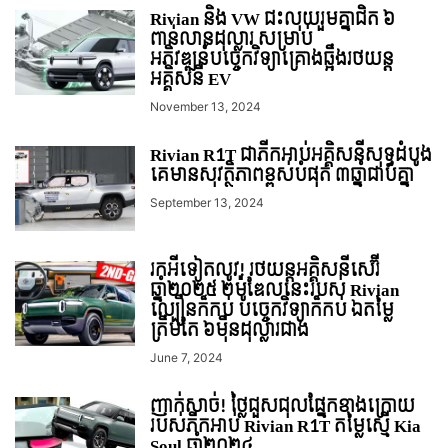
Rivian និង VW ជះលុយរួមគ្នាជិត ៦
ពាន់លានដុល្លារ សម្រាប់
អភិវឌ្ឍន៍បច្ចេកវិទ្យាគ្រោងឆ្អឹងរថយន្ត
អគ្គិសនី EV
November 13, 2024
Rivian R1T ជាភីកអាប់អគ្គិសនីសុទ្ធដំបូង
គេមានសុវត្ថិភាពខ្ពស់បំផុត ៣ឆ្នាំជាប់គ្នា
September 13, 2024
រកអីទៀតលូវ!​​ រថយន្តអគ្គិសនីសេរ៊ី
ឆ្នាំ២០២៥ ២ម៉ូឌែលនេះរបស់ Rivian
ល្បឿនក៏កប់ បច្ចេកវិទ្យាក៏កប់​ ឯតម្លៃ
ត្រឹមតែ ៦មុឺនដុល្លារជាង
June 7, 2024
ញាក់សាច់! ថ្លៃជួសជុលផ្នែកខាងក្រោយ
របស់ភីកអាប់ Rivian R1T តម្លៃស្មើ Kia
Soul ឆ្នាំ២០២៤