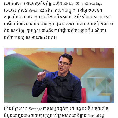
យោងតាមការនាយកប្រតិបត្តិក្រុមហ៊ុន Rivian លោក RJ Scaringe
រថយន្តអគ្គិសនី Rivian R2 នឹងដាកលក់ជាផ្លូវការនៅឆ្នាំ ២០២៦។
សម្រាប់រថយន្ដ R2 ត្រូវបានរំពឹងថានឹងក្លាយជាគន្លឹះសំខាន់ សម្រាប់ការ
បង្កើនបរិមាណការលក់របស់ក្រុមហ៊ុន Rivian។ ចំពោះរថយន្ដម៉ូឌែល R3
និង R3X វិញ ក្រុមហ៊ុនគ្រោងនឹងចាប់ផ្តើមផលិតបន្ទាប់ពីដំណើរការ
ផលិតរថយន្ត R2 មានភាពនឹងនរ។
យ៉ាងមិញលោក Scaringe
បានសង្កត់ធ្ងន់ថា រថយន្ត R2 នឹងត្រូវផលិត
ដំបូងនៅក្នុងរោងចក្របច្ចុប្បន្នរបស់ក្រុមហ៊ុននៅទីក្រុង Normal រដ្ឋ