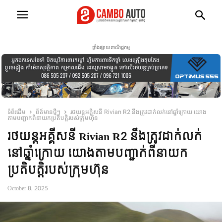
ផ្ទាំងផ្សាយពាណិជ្ជកម្ម
ទំព័រដើម
ព័ត៍មានថ្មីៗ
រថយន្ដអគ្គីសនី Rivian R2 នឹងត្រូវដាក់លក់នៅឆ្នាំក្រោយ យោង
តាមបញ្ជាក់ពីនាយកប្រតិបត្តិរបស់ក្រុមហ៊ុន
រថយន្ដអគ្គីសនី Rivian R2 នឹងត្រូវដាក់លក់
នៅឆ្នាំក្រោយ យោងតាមបញ្ជាក់ពីនាយក
ប្រតិបត្តិរបស់ក្រុមហ៊ុន
October 8, 2025