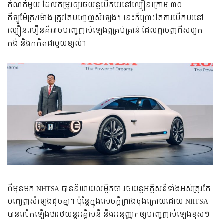
កំណត់​មួយ ដែល​តម្រូវ​ឲ្យ​រថយន្ត​បើកបរ​នៅ​ល្បឿន​ក្រោម​ ៣០
គីឡូម៉ែត្រ/ម៉ោង ត្រូវ​តែ​បញ្ចេញ​សំឡេង។ នេះ​ក៏​ព្រោះ​តែ​ការ​បើកបរ​នៅ​
ល្បឿន​លឿន​គឺ​អាច​បញ្ចេញ​សំឡេង​ឮ​គ្រប់​គ្រាន់ ដែល​ឮ​ចេញ​ពី​សម្បក​
កង់ និង​កកិត​ជា​មួយ​ខ្យល់។
ពី​មុន​មក​ NHTSA បាន​​និយាយ​លម្អិត​ថា​ រថយន្ត​អគ្គិសនី​ទាំង​អស់​ត្រូវ​តែ​
បញ្ចេញ​សំឡេង​ដូច​គ្នា។ ប៉ុន្តែ​​ក្នុង​សេចក្ដី​ព្រាង​ចុង​ក្រោយ​ដោយ NHTSA
បាន​​លើក​ឡើង​ថា​រថយន្ត​អគ្គិសនី នឹង​អនុញ្ញាត​ឲ្យ​បញ្ចេញ​សំឡេង​ខុសៗ​