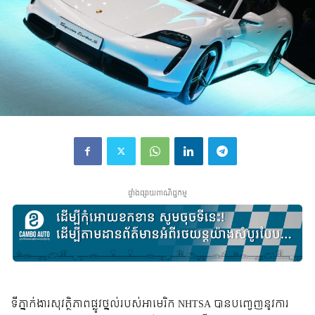
ផ្ទាំងផ្សាយពាណិជ្ជកម្ម
ទីភ្នាក់ងារ​សុវត្ថិភាព​ផ្លូវ​ថ្នល់​របស់​អាមេរិក NHTSA បាន​បញ្ចេញ​នូវ​ការ​