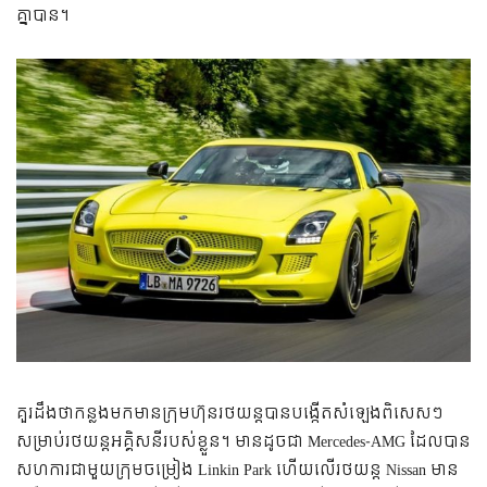
គ្នា​បាន។
គួរ​ដឹង​​ថា​កន្លង​មក​​មាន​ក្រុមហ៊ុន​រថយន្ត​បាន​បង្កើត​សំឡេង​ពិសេសៗ​
សម្រាប់​រថយន្ត​អគ្គិសនី​របស់​ខ្លួន។ មាន​ដូច​ជា​ Mercedes-AMG ដែល​បាន​
សហការ​ជា​មួយ​ក្រុម​ចម្រៀង Linkin Park ហើយ​លើ​រថយន្ត​ Nissan មាន​