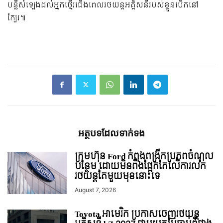
បន្លឺ​សំឡេង​ដល់​អ្នក​ថ្មើរជើង​ពេល​រថយន្ត​អគ្គិសនី​របស់​ខ្លួន​បើក​នៅ​
ក្បែរ៕
អត្ថបទ​ដែល​ទាក់ទង
ក្រុមហ៊ុន Ford កំពុងពង្រីកប្រភពចំណូល
បន្ថែម ដោយមិនពឹងផ្អែកតែលើការលក់
រថយន្ដតែមួយមុខនោះទេ
August 7, 2026
Toyota អាមេរិក ប្រកាសចេញរថយន្ត