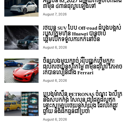
អគ្គិសនី bZ 2027 ជាមួយតម្លៃចាប់ពីជាង
៣ម៉ឺន ៤ពាន់ដុល្លារឡើងទៅ
August 7, 2026
រថយន្ត SUV បែប Off-road ដំបូងបង្អស់
របស់ក្រុមហ៊ុន Huawei បានចាប់
ផ្តើមបើកទទួលការកក់នៅចិន
August 6, 2026
ចិនលេងមួយក្បាច់ អឺរ៉ុបធ្លាក់ថ្លើមក្តុក!
ផលិតរថយន្តស្ព័រតម្លៃ ៣ម៉ឺនដុល្លារ តែអាច
រត់បានលឿនជាង Ferrari
August 6, 2026
ប្រេងម៉ាស៊ីន PETRONAS ចំណុះ ៦លីត្រ
និងសំបកកង់ សៃលុន ជាដៃគូដ៏ល្អឥត
ខ្ចោះសម្រាប់រថយន្តសាំយ៉ុង ដែលរត់ផ្លូវ
ឆ្ងាយ និងដឹកធ្ងន់ជាប្រចាំ
August 6, 2026