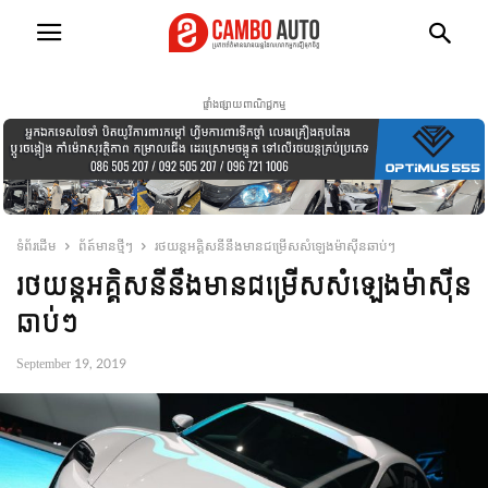
ផ្ទាំងផ្សាយពាណិជ្ជកម្ម
ទំព័រដើម
ព័ត៍មានថ្មីៗ
រថយន្តអគ្គិសនីនឹងមានជម្រើសសំឡេងម៉ាស៊ីនឆាប់ៗ
រថយន្តអគ្គិសនីនឹងមានជម្រើសសំឡេងម៉ាស៊ីន
ឆាប់ៗ
September 19, 2019