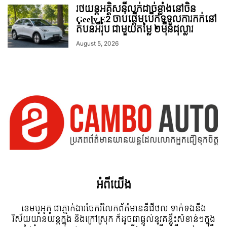
រថយន្ដអគ្គិសនីលក់ដាច់ខ្លាំងនៅចិន
Geely E2 ចាប់ផ្តើមបើកទទួលការកក់នៅ
តំបន់អឺរ៉ុប ជាមួយតម្លៃ ២ម៉ឺនដុល្លារ
August 5, 2026
អំពី​យើង
ខេមបូអូតូ ជាភ្នាក់ងារចែករំលែកព័ត៍មានឌីជីថល ទាក់ទងនឹង
វិស័យយានយន្តក្នុង និងក្រៅស្រុក ក៏ដូចជាផ្តល់នូវគន្លឹះសំខាន់ៗក្នុង