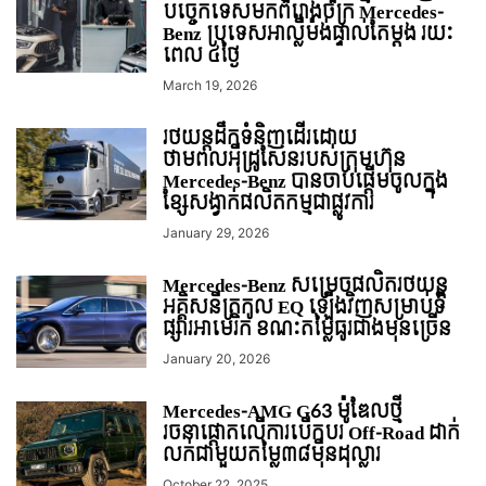
បច្ចេកទេសមកពីរោងចក្រ Mercedes-
Benz ប្រទេសអាល្លឺម៉ង់ផ្ទាល់តែម្តង រយៈ
ពេល ៤ថ្ងៃ
March 19, 2026
រថយន្ដដឹកទំនិញដើរដោយ
ថាមពលអុីដ្រូសែនរបស់ក្រុមហ៊ុន
Mercedes-Benz បានចាប់ផ្ដើមចូលក្នុង
ខ្សែសង្វាក់ផលិតកម្មជាផ្លូវការ
January 29, 2026
Mercedes-Benz សម្រេចផលិតរថយន្ដ
អគ្គិសនីត្រកូល EQ ឡើងវិញសម្រាប់ទី
ផ្សារអាមេរិក ខណៈតម្លៃធូរជាងមុនច្រើន
January 20, 2026
Mercedes-AMG G63 ម៉ូឌែលថ្មី
រចនាផ្តោតលើការបើកបរ Off-Road ដាក់
លក់ជាមួយតម្លៃ៣៨ម៉ឺនដុល្លារ
October 22, 2025