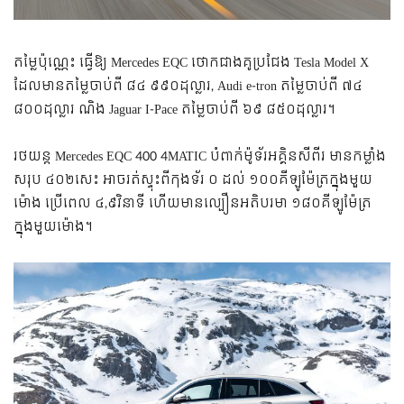
តម្លៃប៉ុណ្ណេះ ធ្វើឱ្យ Mercedes EQC ថោកជាងគូប្រជែង Tesla Model X
ដែលមានតម្លៃចាប់ពី ៨៤ ៩៩០ដុល្លារ, Audi e-tron តម្លៃចាប់ពី ៧៤
៨០០ដុល្លារ ណិង Jaguar I-Pace តម្លៃចាប់ពី ៦៩ ៨៥០ដុល្លារ។
រថយន្ត Mercedes EQC 400 4MATIC បំពាក់ម៉ូទ័រអគ្គិនសីពីរ មានកម្លាំង
សរុប ៤០២សេះ អាចរត់ស្ទុះពីកុងទ័រ ០ ដល់ ១០០គីឡូម៉ែត្រក្នុងមួយ
ម៉ោង ប្រើពេល ៤,៩វិនាទី ហើយមានល្បឿនអតិបរមា ១៨០គីឡូម៉ែត្រ
ក្នុងមួយម៉ោង។