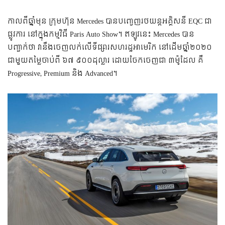
កាលពីឆ្នាំមុន ក្រុមហ៊ុន Mercedes បានបញ្ចេញរថយន្តអគ្គិសនី EQC ជា
ផ្លូវការ នៅក្នុងកម្មវិធី Paris Auto Show។ ឥឡូវនេះ Mercedes បាន
បញ្ជាក់ថា វានឹងចេញលក់លើទីផ្សារសហរដ្ឋអាមេរិក នៅដើមឆ្នាំ២០២០
ជាមួយតម្លៃចាប់ពី ៦៧ ៩០០ដុល្លារ ដោយចែកចេញជា ៣ម៉ូដែល គឺ
Progressive, Premium និង Advanced។