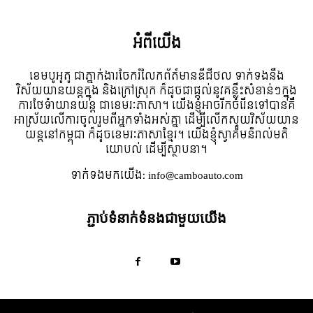
អំពី​យើង
ខេមបូអូតូ ជាភ្នាក់ងារចែករំលែកព័ត៍មានឌីជីថល ទាក់ទងនឹង
វិស័យយានយន្តក្នុង និងក្រៅស្រុក ក៏ដូចជាផ្តល់នូវគន្លឹះសំខាន់ៗក្នុង
ការថែទំាយានយន្ត ជាខេមរៈភាសា។ យើងខ្ញុំអាចរីកចំរើនទៅបានគឺ
អាស្រ័យលើការចូលរួមពីអ្នកទាំងអស់គ្នា ដើម្បីលើកស្ទួយវិស័យយាន
យន្តនៅកម្ពុជា ក៏ដូចខេមរៈភាសាខ្មែរ។ យើងខ្ញុំស្វាគមន៌រាល់មតិ
យោបល់ ដើម្បីស្ថាបនា។
ទាក់ទង​មក​យើង:
info@camboauto.com
ភ្ជាប់ទំនាក់ទំនងជាមួយយើង