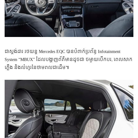
ជាស្តង់ដារ រថយន្ត Mercedes EQC បានបំពាក់ប្រព័ន្ធ Infotainment
System “MBUX” ដែលបង្ហាញព័ត៌មានដូចជា ចម្ងាយបើកបរ, ពេលសាក
ភ្លើង និងលំហូរនៃថាមពលជាដើម៕