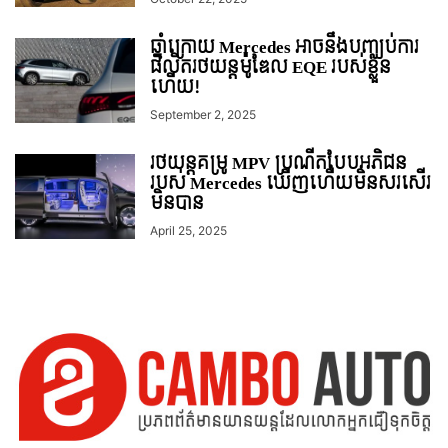
ឆ្នាំក្រោយ Mercedes អាចនឹងបញ្ឈប់ការ
ផលិតរថយន្តម៉ូឌែល EQE របស់ខ្លួន
ហើយ!
September 2, 2025
រថយន្ដគម្រូ MPV ប្រណីតបែបអភិជន
របស់ Mercedes ឃើញហើយមិនសរសើរ
មិនបាន
April 25, 2025