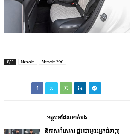
ស្លាក
Mercedes
Mercedes EQC
អត្ថបទ​ដែល​ទាក់ទង
ឱកាសពិសេស ជួបជាមួយអ្នកជំនាញ