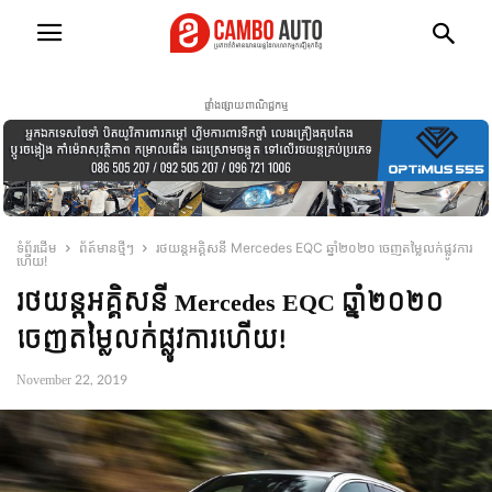
ផ្ទាំងផ្សាយពាណិជ្ជកម្ម
ទំព័រដើម
ព័ត៍មានថ្មីៗ
រថយន្តអគ្គិសនី Mercedes EQC ឆ្នាំ២០២០ ចេញតម្លៃលក់ផ្លូវការ
ហើយ!
រថយន្តអគ្គិសនី Mercedes EQC ឆ្នាំ២០២០
ចេញតម្លៃលក់ផ្លូវការហើយ!
November 22, 2019