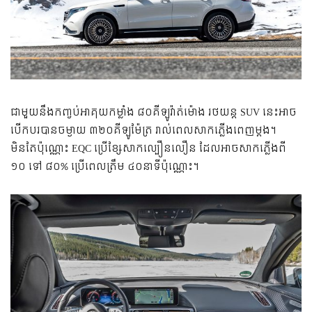
ជាមួយនឹងកញ្ចប់អាគុយកម្លាំង ៨០គីឡូវ៉ាត់ម៉ោង រថយន្ត SUV នេះអាច
បើកបរបានចម្ងាយ ៣២០គីឡូម៉ែត្រ រាល់ពេលសាកភ្លើងពេញម្តង។
មិនតែប៉ុណ្ណោះ EQC ប្រើខ្សែសាកល្បឿនលឿន ដែលអាចសាកភ្លើងពី
១០ ទៅ ៨០% ប្រើពេលត្រឹម ៤០នាទីប៉ុណ្ណោះ។