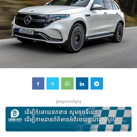
ផ្ទាំងផ្សាយពាណិជ្ជកម្ម