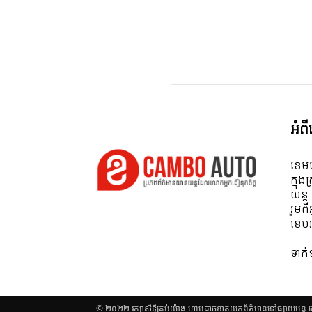
អំព
ខេមប
ក្នុង
យន្ត
រួមព
ខេមរ
ទាក
© ២០២២ រក្សាសិទ្ធិគ្រប់យ៉ាង​ ហាមដាច់ខាតយកព័ត៌មានទៅផ្សាយបន