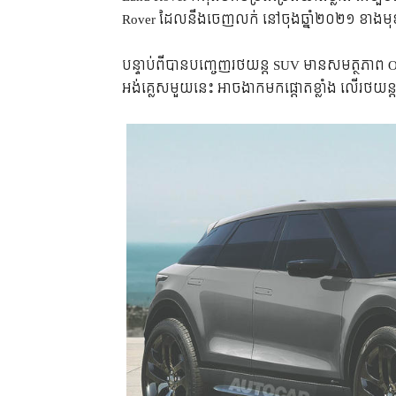
Rover ដែលនឹងចេញលក់ នៅចុងឆ្នាំ២០២១ ខាងម
បន្ទាប់ពីបានបញ្ចេញរថយន្ត SUV មានសមត្ថភាព Off-r
អង់គ្លេសមួយនេះ អាចងាកមកផ្តោតខ្លាំង លើរថយន្តអគ្