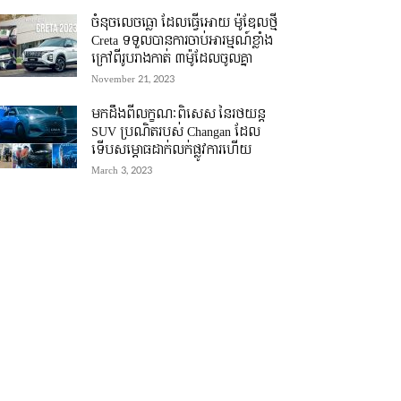
ចំនុចលេចធ្លោ ដែលធ្វើអោយ ម៉ូឌែលថ្មី
Creta ទទួលបានការចាប់អារម្មណ៍ខ្លាំង
ក្រៅពីរូបរាងកាត់ ៣ម៉ូដែលចូលគ្នា
November 21, 2023
មកដឹងពីលក្ខណៈពិសេស នៃរថយន្ត
SUV ប្រណិតរបស់ Changan ដែល
ទើបសម្ភោធដាក់លក់ផ្លូវការហើយ
March 3, 2023