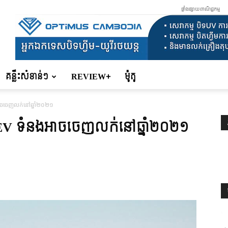
ផ្ទាំងផ្សាយពាណិជ្ជកម្ម
គន្លឹះសំខាន់ៗ
REVIEW+
ម៉ូតូ
ាចចេញលក់នៅឆ្នាំ២០២១
 EV ទំនងអាចចេញលក់នៅឆ្នាំ២០២១