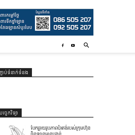
ភ្ជាប់ទំនាក់ទំនង
បច្ចេកវិទ្យា
បែកធ្លាយរូបភាពប៉ាតង់របស់ក្រុមហ៊ុន
ចិនឡានមានបង្គន់