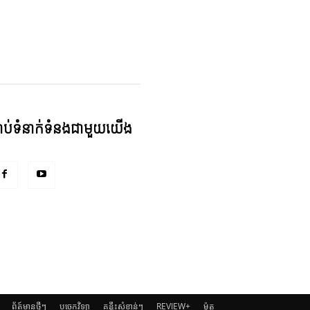
្ជាប់ទំនាក់ទំនងជាមួយយើង
ព័ត៍មានថ្មីៗ
បច្ចេកវិទ្យា
គន្លឹះសំខាន់ៗ
REVIEW+
ម៉ូតូ