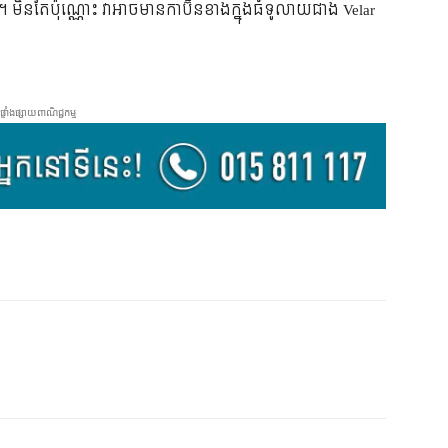
ច។ មិនតែប៉ុណ្ណោះ វាអាចមានកាប៊ីនខាងក្នុងធំទូលាយជាង Velar
ផ្ទាំងផ្សាយពាណិជ្ជកម្ម