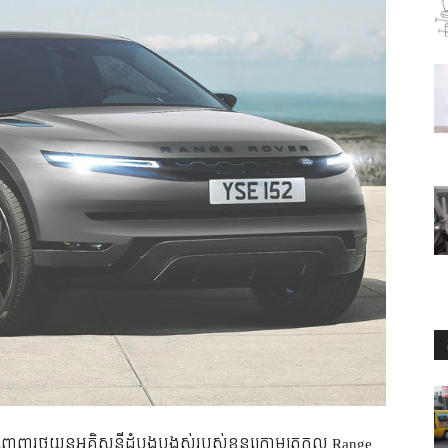
ីបញ្ចេញរថយន្តអគ្គិសនីដំបូងបង្អស់របស់ខ្លួនក្រោមត្រកូល Range