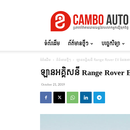
Cambo
Auto
ទំព័រដើម
ព័ត៍មានថ្មីៗ
បច្ចេកវិទ្យា
ទំព័រដើម
ព័ត៍មានថ្មីៗ
ឡានអគ្គិសនី Range Rover EV ទំនងអ
ឡានអគ្គិសនី Range Rover
October 21, 2019