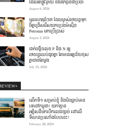
ដែលរត់ផ្លូវឆ្ងាយ និងដឹកធ្ងន់ជាប្រចាំ
August 6, 2026
មូលហេតុធំៗ៣ ដែលម្ចាស់រថយន្តទុក
ចិត្តជ្រើសរើសយកប្រេងម៉ាស៊ីន
Petronas មកប្រើប្រាស់
August 3, 2026
ដាក់ចង្កឹះលេខ P និង N ឲ្យ
រថយន្តឈប់ដូចគ្នា តែមានអត្ថន័យខុស
គ្នាដាច់តែម្តង
July 31, 2026
REVIEW+
លើកទី១ សម្រាប់ខ្ញុំ និងមិនធ្លាប់មាន
ទេនៅកម្ពុជា! យកឡាន
អគ្គិសនីមកបើកលេងខ្សាច់ នៅលើ
ទីលានប្រណាំងបែបនេះ!
February 28, 2024