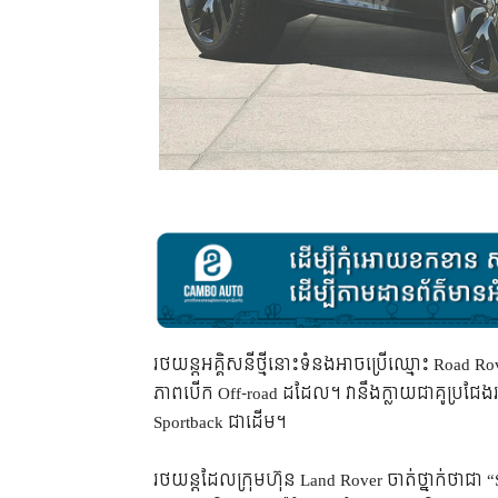
រថយន្តអគ្គិសនីថ្មីនោះទំនងអាចប្រើឈ្មោះ Road 
ភាពបើក Off-road ដដែល។ វានឹងក្លាយជាគូប្រជែងរ
Sportback ជាដើម។
រថយន្តដែលក្រុមហ៊ុន Land Rover ចាត់ថ្នាក់ថាជា 