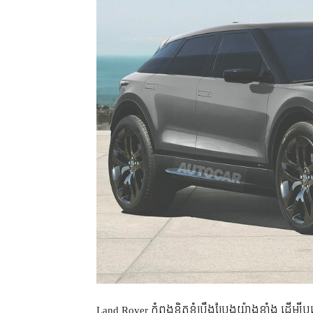
Land Rover កំពុងខិតខំប្រឹងប្រែងយ៉ាងខ្លាំង ដើម្ប