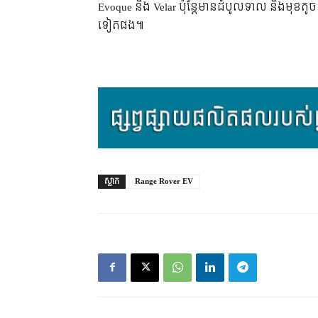
Evoque និង Velar ប៉ុន្តែមានដំបូលទាល និងមុខតូ
ទៀតផង៕
ស្លាក
Range Rover EV