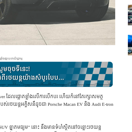
ផ្ទាំងផ្សាយពាណិជ្ជកម្ម
Rover ដែលផ្តោតខ្លាំងលើការបើកបរ ហើយក៏នៅតែរក្សាសមត្ថ
បស់រថយន្តអគ្គិសនីដូចជា Porsche Macan EV និង Audi E-tron
“SUV ខ្នាតមធ្យម” នោះ នឹងមានទំហំស្ថិតនៅចន្លោះរថយន្ត