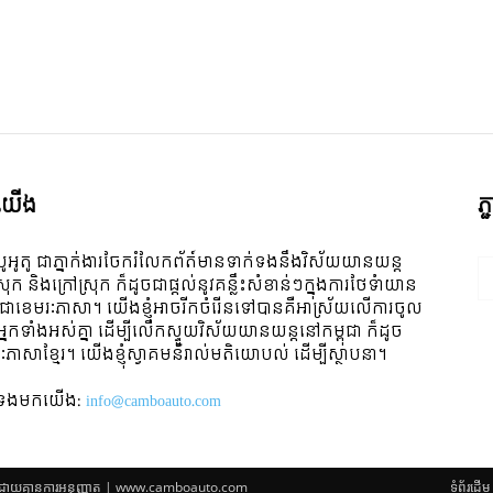
ី​យើង
ភ
ូអូតូ ជាភ្នាក់ងារចែករំលែកព័ត៍មានទាក់ទងនឹងវិស័យយានយន្ត
ស្រុក និងក្រៅស្រុក ក៏ដូចជាផ្តល់នូវគន្លឹះសំខាន់ៗក្នុងការថែទំាយាន
 ជាខេមរៈភាសា។ យើងខ្ញុំអាចរីកចំរើនទៅបានគឺអាស្រ័យលើការចូល
ីអ្នកទាំងអស់គ្នា ដើម្បីលើកស្ទួយវិស័យយានយន្តនៅកម្ពុជា ក៏ដូច
ៈភាសាខ្មែរ។ យើងខ្ញុំស្វាគមន៌រាល់មតិយោបល់ ដើម្បីស្ថាបនា។
់ទង​មក​យើង:
info@camboauto.com
្ត ដោយគ្មានការអនុញ្ញាត | www.camboauto.com
ទំព័រដើម