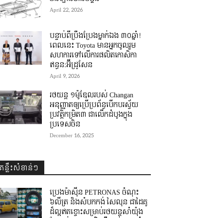
April 22, 2026
បន្ទាប់ពីប្រឹងប្រែងម្នាក់ឯង ៣០ឆ្នាំ! ​
ពេលនេះ Toyota មានអ្នកចូលរួម
សហការទៅលើការផលិតកោសិកា
ឥន្ធន:អ៊ីដ្រូសែន
April 9, 2026
រថយន្ត ១ម៉ូឌែលរបស់ Changan
អនុញ្ញាតឲ្យប្រើប្រព័ន្ធបើកបរស្វ័យ
ប្រវត្តិកម្រិត៣ ជាលើកដំបូងក្នុង
ប្រទេសចិន
December 16, 2025
គន្លឹះសំខាន់ៗ
ប្រេងម៉ាស៊ីន PETRONAS ចំណុះ
៦លីត្រ និងសំបកកង់ សៃលុន ជាដៃគូ
ដ៏ល្អឥតខ្ចោះសម្រាប់រថយន្តសាំយ៉ុង