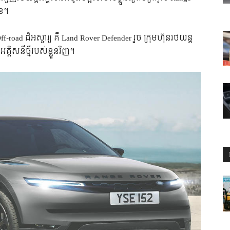
ុខ។
oad ដ៏អស្ចារ្យ គឺ Land Rover Defender រួច ក្រុមហ៊ុនរថយន្ត
គិសនីថ្មីរបស់ខ្លួនវិញ។