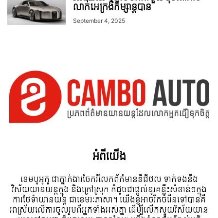
លាក់អេក្រង់កម្សាន្ដបាន
September 4, 2025
អំពី​យើង
ខេមបូអូតូ ជាភ្នាក់ងារចែករំលែកព័ត៍មានឌីជីថល ទាក់ទងនឹង
វិស័យយានយន្តក្នុង និងក្រៅស្រុក ក៏ដូចជាផ្តល់នូវគន្លឹះសំខាន់ៗក្នុង
ការថែទំាយានយន្ត ជាខេមរៈភាសា។ យើងខ្ញុំអាចរីកចំរើនទៅបានគឺ
អាស្រ័យលើការចូលរួមពីអ្នកទាំងអស់គ្នា ដើម្បីលើកស្ទួយវិស័យយាន