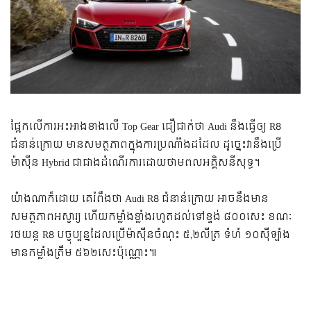
ផ្អែកលើការអះអាងខាងលើ Top Gear ជឿជាក់ថា Audi នឹងធ្វើឲ្យ R8
ជំនាន់ក្រោយ មានសមត្ថភាពក្នុងការប្រណំាំងដដែល ដូច្នេះវានឹងប្រើ
ម៉ាស៊ីន Hybrid ជាជាងដំណើរការដោយថាមពលអគ្គិសនីសុទ្ធ។
យ៉ាងណាក៏ដោយ គេរំពឹងថា Audi R8 ជំនាន់ក្រោយ អាចនឹងមាន
សមត្ថភាពអស្ចារ្យ ហើយកម្លាំងខ្លាំងរហូតដល់ទៅខ្ទង់ ៨០០សេះ ខណៈ
រថយន្ត R8 បច្ចុប្បន្នដែលប្រើម៉ាស៊ីនចំណុះ ៥,២លីត្រ ទំហំ ១០ស៊ីឡាំង
មានកម្លាំងត្រឹម ៥៦២សេះប៉ុណ្ណោះ៕