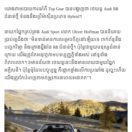
យោងតាមរបាយការណ៍ពី Top Gear បានបង្ហាញថា រថយន្ត Audi R8
ជំនាន់ថ្មី ទំនងនឹងប្រើម៉ាស៊ីនប្រភេទ Hybrid។
នាយកផ្នែកគ្រប់គ្រង Audi Sport លោក Oliver Hoffman បាននិយាយ
ប្រាប់ឲ្យដឹងថា “មិនទាន់មានការសម្រេចចិត្តនៅឡើយទេ ពាក់ព័ន្ធនឹង
បច្ចេកវិទ្យា និងគ្រោងឆ្អឹងនៃ R8 ជំនាន់ថ្មី។ ប៉ុន្តែជាមួយមនុស្សជំនាន់
ក្រោយ យើងត្រូវតែអនុវត្តតាមបទប្បញ្ញត្តិទាំងអស់ នៅទូទាំង
ពិភពលោក។ វាមានន័យថា រថយន្តនេះនឹងមានលាយជាមួយផ្នែក
អគ្គិសនី។ ប៉ុន្តែម៉ូដែលបច្ចុប្បន្ន គឺផ្តោតខ្លាំងលើការប្រណាំង ដូច្នេះហើយ
យើងត្រូវតែបំពេញតាមតម្រូវការនាពេលអនាគត”។