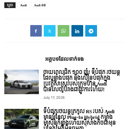
ស្លាក
Audi
Audi R8
អត្ថបទ​ដែល​ទាក់ទង
ចាយពេលជិត ១០០ ឆ្នាំ! ទីបំផុត រថយន្ត
ដែលខ្លាំងបំផុត និងលឿនបំផុតក្នុង
ប្រវត្តិសាស្ត្ររបស់ក្រុមហ៊ុន Audi
បានលេចរូបរាងជាផ្លូវការហើយ!
July 17, 2026
ទីបំផុតរថយន្ដត្រកូល RS របស់ Audi
មានម៉ូឌែល Plug-In Hybrid កម្លាំង
ម៉ាសុីនក៏ខ្លាំងហើយសុីសាំងតិចជាមុន
ប៉ុន្តែតម្លៃក៏មិនធម្មតា