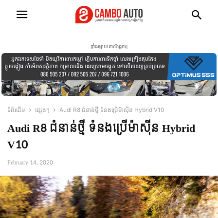
ផ្ទាំងផ្សាយពាណិជ្ជកម្ម
ទំព័រដើម
ផ្សេងៗ
Audi R8 ជំនាន់ថ្មី ទំនងប្រើម៉ាស៊ីន Hybrid V10
Audi R8 ជំនាន់ថ្មី ទំនងប្រើម៉ាស៊ីន Hybrid
V10
February 14, 2020