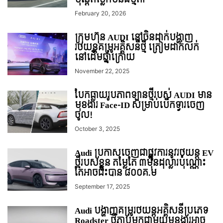
February 20, 2026
ក្រុមហ៊ុន AUDI នៅចិនដាក់បង្ហាញ
រថយន្ដគម្រូអគ្គិសនីថ្មី ត្រៀមដាក់លក់
នៅដើមឆ្នាំក្រោយ
November 22, 2025
បែកធ្លាយរូបភាពឡានថ្មីរបស់​ AUDI មាន
មុខងារ Face-ID សម្រាប់បើកទ្វារចេញ
ចូល!
October 3, 2025
Audi ប្រកាសចេញជាផ្លូវការនូវរថយន្ត EV
ថ្មីរបស់ខ្លួន តម្លែតែ ៣មុឺនដុល្លារប៉ុណ្ណោះ
តែអាចជិះបាន ៨០០គ.ម
September 17, 2025
Audi បង្ហាញគម្រូរថយន្ដអគ្គិសនីប្រភេទ
Roadster ថ្មីភ្ជាប់មកជាមួយមុខងារអាច