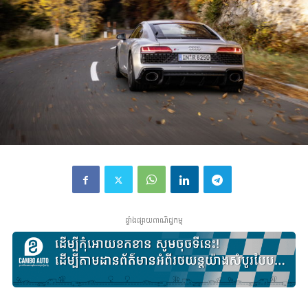
ផ្ទាំងផ្សាយពាណិជ្ជកម្ម