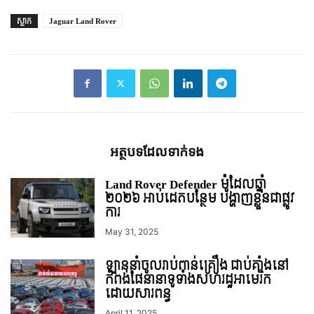
ស្លាក
Jaguar Land Rover
អត្ថបទ​ដែល​ទាក់ទង
Land Rover Defender ម៉ូដែលឆ្នាំ
២០២៦ អាប់ដេតបន្ថែម បង្ហាញខ្លួនជាផ្លូវ
ការ
May 31, 2025
ឡាននាំចូលរាប់ពាន់គ្រឿង ជាប់គាំងនៅ
កំពង់ផែនានាទូទាំងសហរដ្ឋអាមេរិក
ដោយសារពន្ធ
April 11, 2025