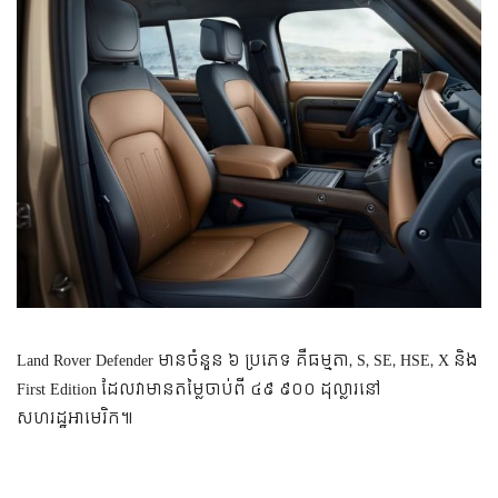
Land Rover Defender មាន​ចំនួន​ ៦ ប្រភេទ គឺ​ធម្មតា, S, SE, HSE, X និង
First Edition ដែល​វា​មាន​តម្លៃ​ចាប់​ពី ៤៩ ៩០០ ដុល្លារ​នៅ​
សហរដ្ឋអាមេរិក៕