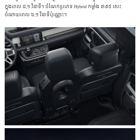
ក្នុង​ពេល ៨,១ វិនាទី។ ចំណែក​ប្រភេទ Hybrid កម្លាំង ៣៩៥ សេះ
ចំណាយ​ពេល ៦,១ វិនាទី​ប៉ុណ្ណោះ។