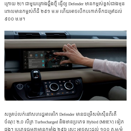
ក្រោយ ២)។ ជា​មួយ​គ្រោង​ឆ្អឹង​ថ្មី ធ្វើ​ឲ្យ​ Defender មាន​កម្ពស់​ខ្ពស់​ជាង​មុន
ពោល​​មាន​កម្ពស់​ពី​ដី ២៩១ ម.ម ហើយ​អាច​បើកបរ​កាត់​ទឹក​ជម្រៅ​ដល់
៩០០ ម.ម។
សម្រាប់​លក់​នៅ​សហរដ្ឋអាមេរិក Defender មាន​ជម្រើស​ម៉ាស៊ីន​ពីរ​គឺ​
ចំណុះ ២,០ លីត្រ Turbocharged និងមាន​ប្រភេទ Hybird (MHEV) ទៀត​
ផង។ ប្រភេទ​ធម្មតា​មាន​កម្លាំង ២៩៦ សេះ អាច​ស្ទុះ​ដល់ ១០០ គ.ម/ម៉