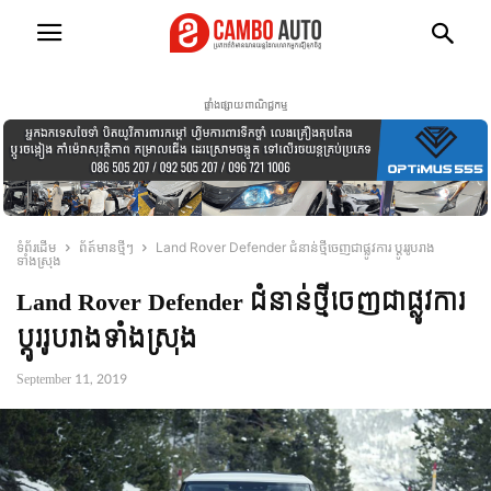
ផ្ទាំងផ្សាយពាណិជ្ជកម្ម
ទំព័រដើម
ព័ត៍មានថ្មីៗ
Land Rover Defender ជំនាន់ថ្មីចេញជាផ្លូវការ ប្ដូររូបរាង
ទាំងស្រុង
Land Rover Defender ជំនាន់ថ្មីចេញជាផ្លូវការ
ប្ដូររូបរាងទាំងស្រុង
September 11, 2019