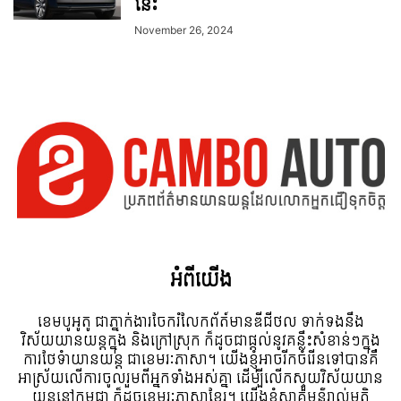
នេះ
November 26, 2024
អំពី​យើង
ខេមបូអូតូ ជាភ្នាក់ងារចែករំលែកព័ត៍មានឌីជីថល ទាក់ទងនឹង
វិស័យយានយន្តក្នុង និងក្រៅស្រុក ក៏ដូចជាផ្តល់នូវគន្លឹះសំខាន់ៗក្នុង
ការថែទំាយានយន្ត ជាខេមរៈភាសា។ យើងខ្ញុំអាចរីកចំរើនទៅបានគឺ
អាស្រ័យលើការចូលរួមពីអ្នកទាំងអស់គ្នា ដើម្បីលើកស្ទួយវិស័យយាន
យន្តនៅកម្ពុជា ក៏ដូចខេមរៈភាសាខ្មែរ។ យើងខ្ញុំស្វាគមន៌រាល់មតិ