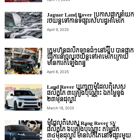
Jaguar Land Rover ប្រកាសផ្អាកនាំយក
រថយន្តទៅកាន់ទីផ្សារសហរដ្ឋអាមេរិក
April 9, 2025
ក្រុមហ៊ុនផលិតឡានធំៗនៅអឺរ៉ុប បានផ្អាក
ធ្វើការនាំចូលរថយន្ដទៅអាមេរិកក្រោយ
មានការតំឡើងពន្ធ
April 8, 2025
Land Rover បញ្ចេញម៉ូដែលពិសេស
ផលិតតែ ៣គ្រឿងប៉ុណ្ណោះ ឯតម្លៃខ្ទង់
២៣មុឺនដុល្លារ
March 18, 2025
ម៉ូដែលពិសេស Rang Rover SV
ផលិតតែ ៦គ្រឿងប៉ុណ្ណោះ តម្លៃជិត
៣៤មុឺនដុល្លារ មានលក់តែនៅទីផ្សារមួយ