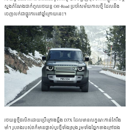
ស្នង​តំណែង​ជា​កំពូល​រថយន្ត Off-Road ប្រចាំ​សម័យ​កាល​ថ្មី ដែល​​នឹង​
ចេញ​លក់​ជា​ផ្លូវ​ការ​នៅ​ឆ្នាំ​ក្រោយ​នេះ។
រថយន្ត​ថ្មី​ផលិត​ដោយ​ប្រើ​គ្រោង​ឆ្អឹង​ D7X ដែល​មាន​លក្ខណៈ​​កាន់​តែ​រឹង​
មាំ។ រូបរាង​របស់​វា​ក៏​មាន​ផ្លាស់​ប្ដូរ​​ថ្មី​ទាំង​ស្រុង រួម​ទាំង​ផ្នែក​ខាង​ក្រៅ​ផង​