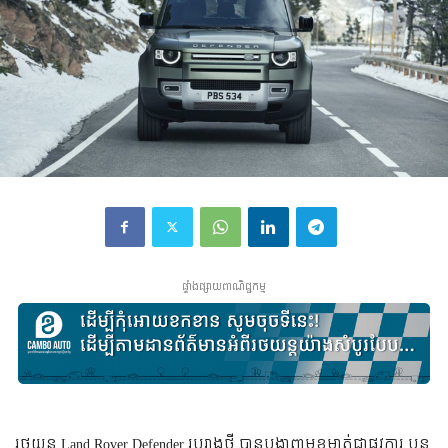
ផ្ទាំងផ្សាយពាណិជ្ជកម្ម
​​​​​​​​​​​​​​​​​​​​​រថយន្ត Land Rover Defender រូបរាង​ថ្មី បាន​បង្ហាញ​មុខ​មាត់​ជា​ផ្លូវ​ការ បន្ត​