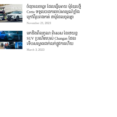
ចំនុចលេចធ្លោ ដែលធ្វើអោយ ម៉ូឌែលថ្មី
Creta ទទួលបានការចាប់អារម្មណ៍ខ្លាំង
ក្រៅពីរូបរាងកាត់ ៣ម៉ូដែលចូលគ្នា
November 21, 2023
មកដឹងពីលក្ខណៈពិសេស នៃរថយន្ត
SUV ប្រណិតរបស់ Changan ដែល
ទើបសម្ភោធដាក់លក់ផ្លូវការហើយ
March 3, 2023