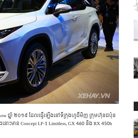
Show ឆ្នាំ ២០១៩ ដែល​ធ្វើ​ឡើង​នៅ​ទីក្រុង​ហូជីមិញ​ ក្រុមហ៊ុន​ជប៉ុន
ក្នុង​នោះ​មាន​ Concept LF-1 Limitless, GX 460 និង​ RX 450h