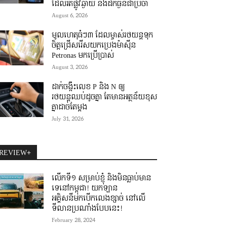
ដែលរត់ផ្លូវឆ្ងាយ និងដឹកធ្ងន់ជាប្រចាំ
August 6, 2026
មូលហេតុធំៗ៣ ដែលម្ចាស់រថយន្តទុក
ចិត្តជ្រើសរើសយកប្រេងម៉ាស៊ីន
Petronas មកប្រើប្រាស់
August 3, 2026
ដាក់ចង្កឹះលេខ P និង N ឲ្យ
រថយន្តឈប់ដូចគ្នា តែមានអត្ថន័យខុស
គ្នាដាច់តែម្តង
July 31, 2026
REVIEW+
លើកទី១ សម្រាប់ខ្ញុំ និងមិនធ្លាប់មាន
ទេនៅកម្ពុជា! យកឡាន
អគ្គិសនីមកបើកលេងខ្សាច់ នៅលើ
ទីលានប្រណាំងបែបនេះ!
February 28, 2024