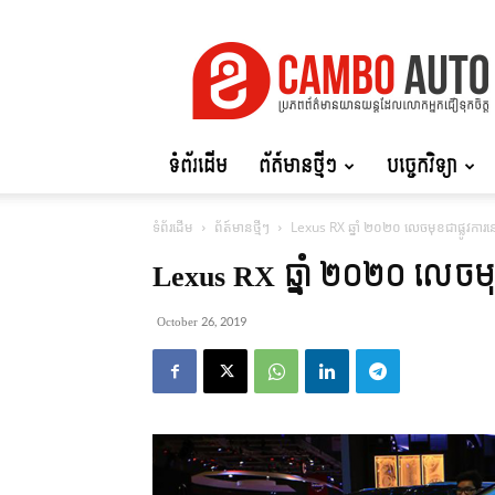
Cambo
Auto
ទំព័រដើម
ព័ត៍មានថ្មីៗ
បច្ចេកវិទ្យា
ទំព័រដើម
ព័ត៍មានថ្មីៗ
Lexus RX ឆ្នាំ ២០២០ លេចមុខជាផ្លូវក
Lexus RX ឆ្នាំ ២០២០ លេចម
October 26, 2019