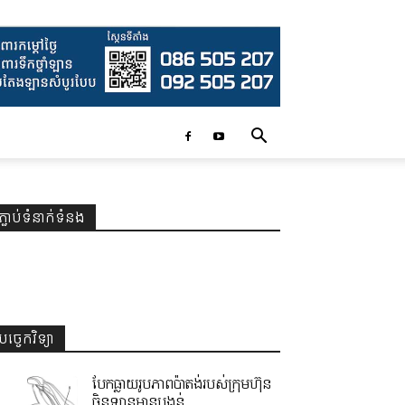
ភ្ជាប់ទំនាក់ទំនង
បច្ចេកវិទ្យា
បែកធ្លាយរូបភាពប៉ាតង់របស់ក្រុមហ៊ុន
ចិនឡានមានបង្គន់