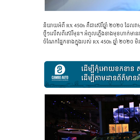
និយាយ​អំពី​ RX 450h គឺ​ជា​ស៊េរី​ឆ្នាំ ២០២០ ដែល​វា​មាន​ក
ថ្មីៗ​លើស​ពី​ស៊េរី​មុន។ អំពូល​ភ្លើង​ខាង​មុខ​ហាក់​មាន​រ
ចំណែក​ផ្នែក​ខាង​ក្នុង​របស់​ RX 450h ឆ្នាំ ២០២០ មិន​