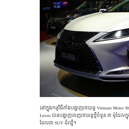
នៅ​ក្នុង​កម្មវិធី​តាំង​បង្ហាញ​រថយន្ត​ Vietnam Motor 
Lexus បាន​បង្ហាញ​ចេញ​រថយន្ត​ថ្មី​ចំនួន ៣ ម៉ូដែល​
ដែល​ជា​ SUV ដ៏​ល្បី។