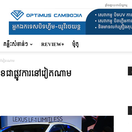
ផ្ទាំងផ្សាយពាណិជ្ជកម្ម
គន្លឹះសំខាន់ៗ
REVIEW+
ម៉ូតូ
ារនៅវៀតណាម
ុខជាផ្លូវការនៅវៀតណាម