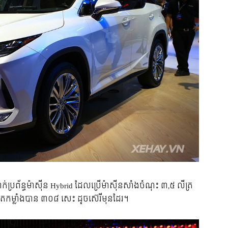
់​ប្រព័ន្ធ​ម៉ាស៊ីន​ Hybrid ដែល​ប្រើ​ម៉ាស៊ីន​សាំង​ចំណុះ ៣,៥ លីត្រ
ផលិត​កម្លាំង​បាន​ ៣០៨ សេះ ដូច​ស៊េរី​មុន​ដែរ។