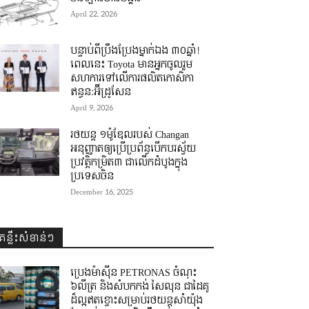
April 22, 2026
បន្ទាប់ពីប្រឹងប្រែងម្នាក់ឯង ៣០ឆ្នាំ! ​
ពេលនេះ Toyota មានអ្នកចូលរួម
សហការទៅលើការផលិតកោសិកា
ឥន្ធន:អ៊ីដ្រូសែន
April 9, 2026
រថយន្ត ១ម៉ូឌែលរបស់ Changan
អនុញ្ញាតឲ្យប្រើប្រព័ន្ធបើកបរស្វ័យ
ប្រវត្តិកម្រិត៣ ជាលើកដំបូងក្នុង
ប្រទេសចិន
December 16, 2025
គន្លឹះសំខាន់ៗ
ប្រេងម៉ាស៊ីន PETRONAS ចំណុះ
៦លីត្រ និងសំបកកង់ សៃលុន ជាដៃគូ
ដ៏ល្អឥតខ្ចោះសម្រាប់រថយន្តសាំយ៉ុង