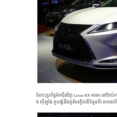
ចំពោះ​ប្រព័ន្ធ​ម៉ាស៊ីន​វិញ Lexus RX 450h នៅ​តែ​បំពាក
៦ ស៊ីឡាំង គួប​ផ្សំ​នឹង​ម៉ូទ័រ​អគ្គិសនី​ចំនួន​ពីរ អាច​