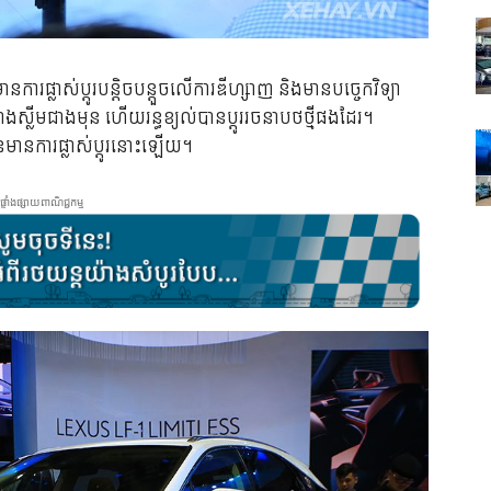
ារ​ផ្លាស់​ប្ដូរ​បន្តិច​បន្តួច​លើ​ការ​ឌីហ្សាញ និង​​មាន​បច្ចេកវិទ្យា​
ាង​ស្លីម​ជាង​មុន ហើយ​រន្ធ​ខ្យល់​បាន​ប្ដូរ​រចនាបថ​ថ្មី​ផង​ដែរ។
មាន​ការ​ផ្លាស់​ប្ដូរ​នោះ​ឡើយ​។
ផ្ទាំងផ្សាយពាណិជ្ជកម្ម