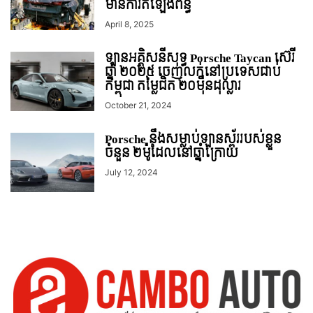
មានការតំឡើងពន្ធ
April 8, 2025
ឡានអគ្គិសនីសុទ្ធ Porsche Taycan ស៊េរី
ឆ្នាំ ២០២៥ ចេញលក់នៅប្រទេសជាប់
កម្ពុជា តម្លៃជិត ២០មុឺនដុល្លារ
October 21, 2024
Porsche នឹងសម្លាប់ឡានស្ព័ររបស់ខ្លួន
ចំនួន ២ម៉ូដែលនៅឆ្នាំក្រោយ
July 12, 2024