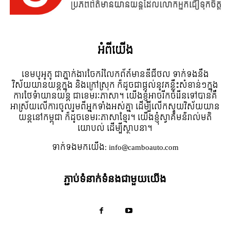
អំពី​យើង
ខេមបូអូតូ ជាភ្នាក់ងារចែករំលែកព័ត៍មានឌីជីថល ទាក់ទងនឹង
វិស័យយានយន្តក្នុង និងក្រៅស្រុក ក៏ដូចជាផ្តល់នូវគន្លឹះសំខាន់ៗក្នុង
ការថែទំាយានយន្ត ជាខេមរៈភាសា។ យើងខ្ញុំអាចរីកចំរើនទៅបានគឺ
អាស្រ័យលើការចូលរួមពីអ្នកទាំងអស់គ្នា ដើម្បីលើកស្ទួយវិស័យយាន
យន្តនៅកម្ពុជា ក៏ដូចខេមរៈភាសាខ្មែរ។ យើងខ្ញុំស្វាគមន៌រាល់មតិ
យោបល់ ដើម្បីស្ថាបនា។
ទាក់ទង​មក​យើង:
info@camboauto.com
ភ្ជាប់ទំនាក់ទំនងជាមួយយើង