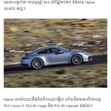
ដោយបញ្ជាក់ថា រថយន្តស្ព័រ 911 ស៊េរីឆ្នាំ២០២០ នឹងមាន Option
លេខដៃ ៧វគ្គ។
Option លេខដៃនេះនឹងមិនគិតលុយឡើយ ហើយនឹងមានលើរថយន្ត
911 Carrera S, 911 4S Coupe និង 911 4S Cabriolet ផងដែរ។