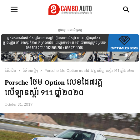
ផ្ទាំងផ្សាយពាណិជ្ជកម្ម
ទំព័រដើម
ព័ត៍មានថ្មីៗ
Porsche ថែម Option លេខដៃ៧វគ្គ លើឡានស្ព័រ 911 ឆ្នាំ២០២០
Porsche ថែម Option លេខដៃ៧វគ្គ
លើឡានស្ព័រ 911 ឆ្នាំ២០២០
October 31, 2019