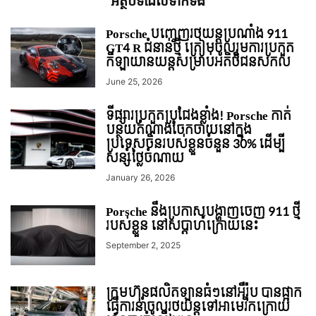
អត្ថបទ​ដែល​ទាក់ទង
Porsche បញ្ចេញរថយន្តប្រណាំង 911
GT4 R ជំនាន់ថ្មី ត្រៀមចូលរួមការប្រកួត
កីឡាយានយន្តសម្រាប់អតិថិជនសកល
June 25, 2026
ទីផ្សារប្រកួតប្រជែងខ្លាំង! Porsche កាត់
បន្ថយតំណាងចែកចាយនៅក្នុង
ប្រទេសចិនរបស់ខ្លួនចំនួន 30% ដើម្បី
សន្សំថ្លៃចំណាយ
January 26, 2026
Porsche នឹងប្រកាសបង្ហាញចេញ 911 ថ្មី
របស់ខ្លួន នៅសប្តាហ៍ក្រោយនេះ
September 2, 2025
ក្រុមហ៊ុនផលិតឡានធំៗនៅអឺរ៉ុប បានផ្អាក
ធ្វើការនាំចូលរថយន្ដទៅអាមេរិកក្រោយ