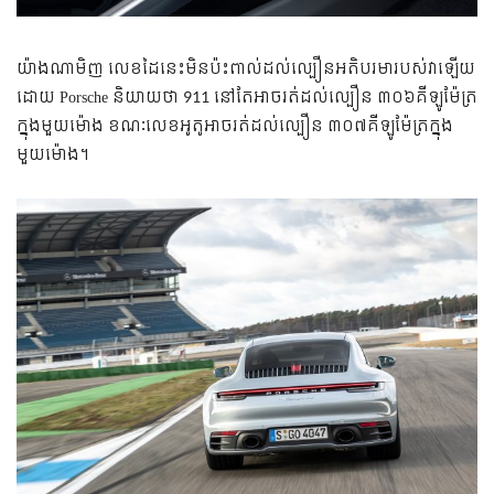
យ៉ាងណាមិញ លេខដៃនេះមិនប៉ះពាល់ដល់ល្បឿនអតិបរមារបស់វាឡើយ
ដោយ Porsche និយាយថា 911 នៅតែអាចរត់ដល់ល្បឿន ៣០៦គីឡូម៉ែត្រ
ក្នុងមួយម៉ោង ខណៈលេខអូតូអាចរត់ដល់ល្បឿន ៣០៧គីឡូម៉ែត្រក្នុង
មួយម៉ោង។