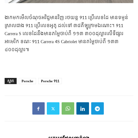
ងាកមកមើលចំណុចអវិជ្ជមានវិញ រថយន្ត 911 ប្រើលេខដៃ មានទម្ងន់
ស្រាលជាង 911 ប្រើលេខអូតូ ដល់ទៅ ៣៨គីឡូក្រាមឯណោះ។ 911
Carrera S លេខដៃនឹងមានតម្លៃចាប់ពី ១១៣ ៣០០ដុល្លារលើទីផ្សារ
អាមេរិក ខណៈ 911 Carrera 4S Cabriolet មានតម្លៃចាប់ពី ១៣៣
៤០០ដុល្លារ៕
ស្លាក
Porsche
Porsche 911