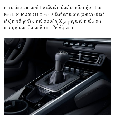
ទោះជាយ៉ាងណា លេខដៃនេះនឹងធ្វើឲ្យដំណើរការយឺតបន្តិច ដោយ
Porsche អះអាងថា 911 Carrera S នឹងចំណាយពេលប្រមាណ ៤វិនាទី
ដើម្បីជាន់ពីកុងទ័រ ០ ដល់ ១០០គីឡូម៉ែត្រក្នុងមួយម៉ោង យឺតជាង
លេខអូតូដែលប្រើពេលត្រឹម ៣,៣វិនាទីប៉ុណ្ណោះ។