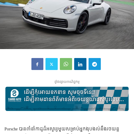
ផ្ទាំងផ្សាយពាណិជ្ជកម្ម
Porsche បានពាំនាំកាដូដ៏អស្ចារ្យមួយសម្រាប់អ្នកងុបងល់នឹងរថយន្ត