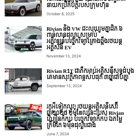
នាយកប្រតិបត្តិរបស់ក្រុមហ៊ុន
October 8, 2025
Rivian និង VW ជះលុយរួមគ្នាជិត ៦
ពាន់លានដុល្លារ សម្រាប់
អភិវឌ្ឍន៍បច្ចេកវិទ្យាគ្រោងឆ្អឹងរថយន្ត
អគ្គិសនី EV
November 13, 2024
Rivian R1T ជាភីកអាប់អគ្គិសនីសុទ្ធដំបូង
គេមានសុវត្ថិភាពខ្ពស់បំផុត ៣ឆ្នាំជាប់គ្នា
September 13, 2024
រកអីទៀតលូវ!​​ រថយន្តអគ្គិសនីសេរ៊ី
ឆ្នាំ២០២៥ ២ម៉ូឌែលនេះរបស់ Rivian
ល្បឿនក៏កប់ បច្ចេកវិទ្យាក៏កប់​ ឯតម្លៃ
ត្រឹមតែ ៦មុឺនដុល្លារជាង
June 7, 2024