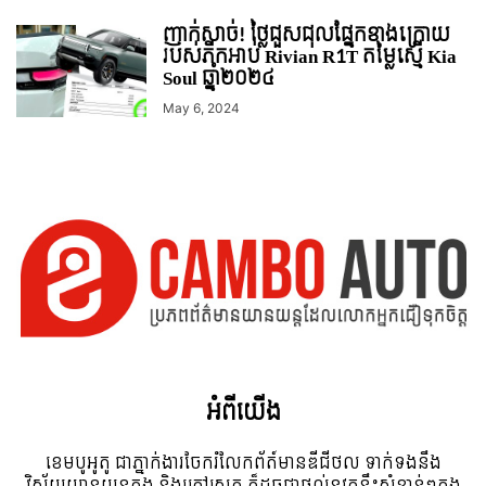
ញាក់សាច់! ថ្លៃជួសជុលផ្នែកខាងក្រោយ
របស់ភីកអាប់ Rivian R1T តម្លៃស្មើ Kia
Soul ឆ្នាំ២០២៤
May 6, 2024
អំពី​យើង
ខេមបូអូតូ ជាភ្នាក់ងារចែករំលែកព័ត៍មានឌីជីថល ទាក់ទងនឹង