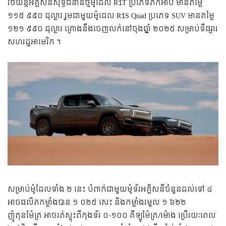
រថយន្តអគ្គីសនីសុទ្ធជំនាន់ថ្មីម៉ូដែល R1T ប្រភេទភីកអាប់ មានតម្លៃ
១១៥ ៩៩០ ដុល្លារ រួមជាមួយម៉ូដេល R1S Quad ប្រភេទ SUV មានតម្លៃ
១២១ ៩៩០ ដុល្លារ គ្រោងនឹងចេញលក់នៅចុងឆ្នាំ ២០២៥ សម្រាប់ទីផ្សារ
សហរដ្ឋអាមេរិក ។
សម្រាប់ម៉ូដែលទាំង ២ នេះ បំពាក់ជាមួយម៉ូទ័រអគ្គិសនីចំនួនដល់ទៅ ៤
អាចផលិតកម្លាំងបាន ១ ០២៥ សេះ និងកម្លាំងរមួល ១ ៦២២
ញ៉ូតុនម៉ែត្រ អាចរត់ស្ទុះពីកុងទ័រ ០-១០០ គីឡូម៉ែត្រ/ម៉ោង ប្រើរយៈពេល