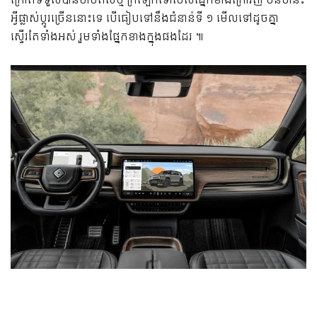
ក្រៅពីទទួលបានថាមពលថ្មី ក្រឡេកទៅមើលផ្នែកខាងក្រៅវិញ មិនមានះ
អ្វីផ្លាស់ប្តូរច្រើននោះទេ បើធៀបទៅនឹងជំនាន់ទី ១ មើលទៅដូចគ្នា
ស្ទើរតែទាំងអស់ រួមទាំងផ្នែកខាងក្នុងផងដែរ ៕