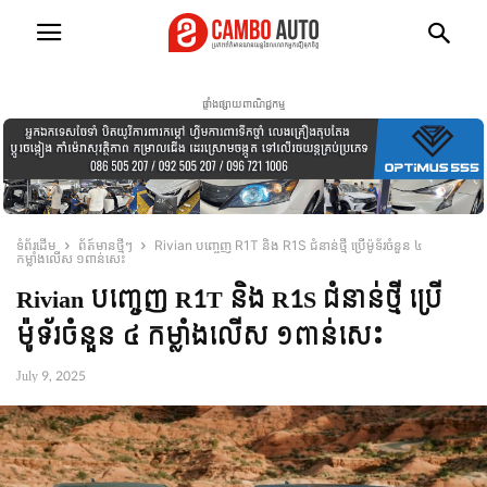
ផ្ទាំងផ្សាយពាណិជ្ជកម្ម
ទំព័រដើម
ព័ត៍មានថ្មីៗ
Rivian បញ្ចេញ R1T និង R1S ជំនាន់ថ្មី ប្រើម៉ូទ័រចំនួន ៤
កម្លាំងលើស ១ពាន់សេះ
Rivian បញ្ចេញ R1T និង R1S ជំនាន់ថ្មី ប្រើ
ម៉ូទ័រចំនួន ៤ កម្លាំងលើស ១ពាន់សេះ
July 9, 2025