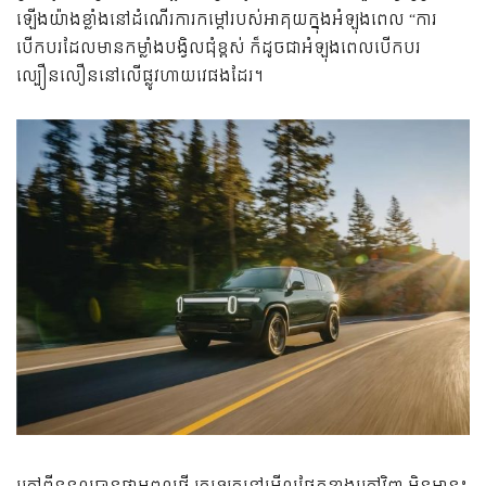
ឡើងយ៉ាងខ្លាំងនៅដំណើរការកម្ដៅរបស់អាគុយក្នុងអំឡុងពេល “ការ
បើកបរដែលមានកម្លាំងបង្វិលជុំខ្ពស់ ក៏ដូចជាអំឡុងពេលបើកបរ
ល្បឿនលឿននៅលើផ្លូវហាយវេផងដែរ។