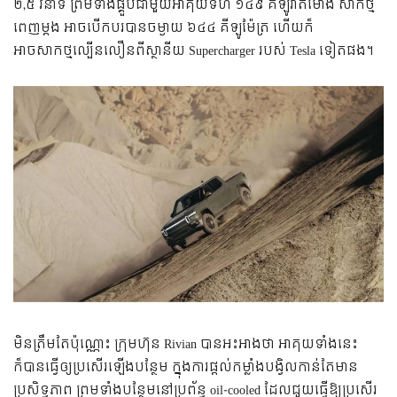
២,៥ វិនាទី ព្រមទាំងផ្គួបជាមួយអាគុយទំហំ ១៤៩ គីឡូវ៉ាត់ម៉ោង សាកថ្ម
ពេញម្តង អាចបើកបរបានចម្ងាយ ៦៤៤ គីឡូម៉ែត្រ ហើយក៏
អាចសាកថ្មល្បើនលឿនពីស្ថានីយ Supercharger របស់ Tesla ទៀតផង។
មិនត្រឹមតែប៉ុណ្ណោះ ក្រុមហ៊ុន Rivian បានអះអាងថា អាគុយទាំងនេះ
ក៏បានធ្វើឲ្យប្រសើរឡើងបន្ថែម ក្នុងការផ្តល់កម្លាំងបង្វិលកាន់តែមាន
ប្រសិទ្ធភាព ព្រមទាំងបន្ថែមនៅប្រព័ន្ធ oil-cooled ដែលជួយធ្វើឱ្យប្រសើរ