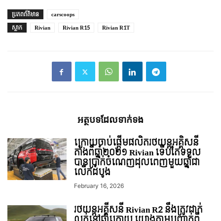
ប្រភព​ព័ត៌មាន
carscoops
ស្លាក
Rivian
Rivian R15
Rivian R1T
អត្ថបទ​ដែល​ទាក់ទង
ក្រោយចាប់ផ្ដើមផលិតរថយន្ដអគ្គិសនី
តាំងពីឆ្នាំ២០២១ Rivian ទើបតែទទួល
បានប្រាក់ចំណេញដុលពេញមួយឆ្នាំជា
លើកដំបូង
February 16, 2026
រថយន្ដអគ្គីសនី Rivian R2 នឹងត្រូវដាក់
លក់នៅឆ្នាំក្រោយ យោងតាមបញ្ជាក់ពី