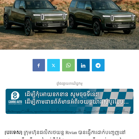
ផ្ទាំងផ្សាយពាណិជ្ជកម្ម
[បរទេស]
ក្រុមហ៊ុនផលិតរថយន្ត Rivian បានធ្វើការដាក់បញ្ចេញនៅ