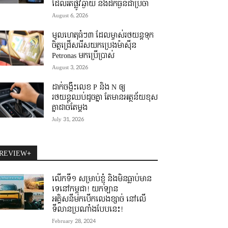
ដែលរត់ផ្លូវឆ្ងាយ និងដឹកធ្ងន់ជាប្រចាំ
August 6, 2026
មូលហេតុធំៗ៣ ដែលម្ចាស់រថយន្តទុក
ចិត្តជ្រើសរើសយកប្រេងម៉ាស៊ីន
Petronas មកប្រើប្រាស់
August 3, 2026
ដាក់ចង្កឹះលេខ P និង N ឲ្យ
រថយន្តឈប់ដូចគ្នា តែមានអត្ថន័យខុស
គ្នាដាច់តែម្តង
July 31, 2026
REVIEW+
លើកទី១ សម្រាប់ខ្ញុំ និងមិនធ្លាប់មាន
ទេនៅកម្ពុជា! យកឡាន
អគ្គិសនីមកបើកលេងខ្សាច់ នៅលើ
ទីលានប្រណាំងបែបនេះ!
February 28, 2024