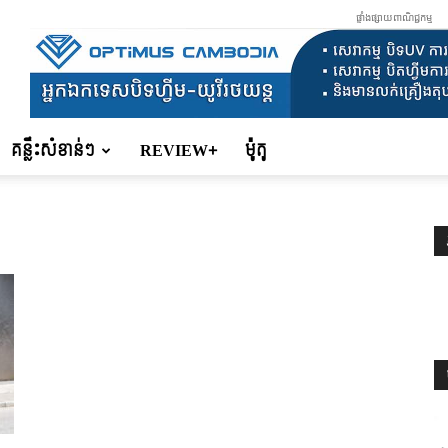
ផ្ទាំងផ្សាយពាណិជ្ជកម្ម
គន្លឹះសំខាន់ៗ
REVIEW+
ម៉ូតូ