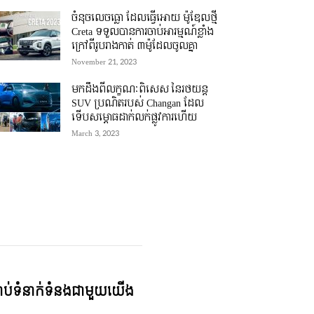
ចំនុចលេចធ្លោ ដែលធ្វើអោយ ម៉ូឌែលថ្មី
Creta ទទួលបានការចាប់អារម្មណ៍ខ្លាំង
ក្រៅពីរូបរាងកាត់ ៣ម៉ូដែលចូលគ្នា
November 21, 2023
មកដឹងពីលក្ខណៈពិសេស នៃរថយន្ត
SUV ប្រណិតរបស់ Changan ដែល
ទើបសម្ភោធដាក់លក់ផ្លូវការហើយ
March 3, 2023
្ជាប់ទំនាក់ទំនងជាមួយយើង