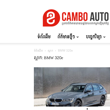
Cambo
Auto
ទំព័រដើម
ព័ត៍មានថ្មីៗ
បច្ចេកវិទ្យា
ទំព័រដើម
ស្លាក
BMW 320e
ស្លាក: BMW 320e