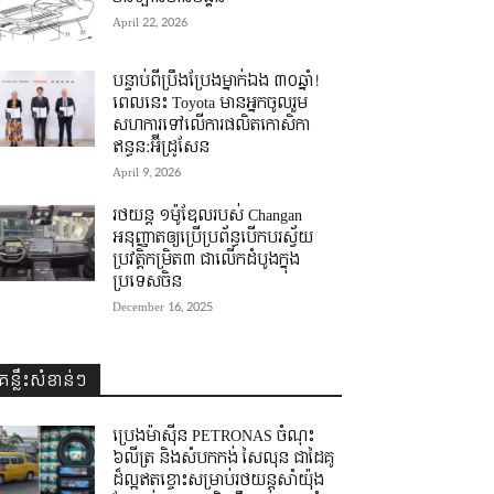
April 22, 2026
បន្ទាប់ពីប្រឹងប្រែងម្នាក់ឯង ៣០ឆ្នាំ! ​
ពេលនេះ Toyota មានអ្នកចូលរួម
សហការទៅលើការផលិតកោសិកា
ឥន្ធន:អ៊ីដ្រូសែន
April 9, 2026
រថយន្ត ១ម៉ូឌែលរបស់ Changan
អនុញ្ញាតឲ្យប្រើប្រព័ន្ធបើកបរស្វ័យ
ប្រវត្តិកម្រិត៣ ជាលើកដំបូងក្នុង
ប្រទេសចិន
December 16, 2025
គន្លឹះសំខាន់ៗ
ប្រេងម៉ាស៊ីន PETRONAS ចំណុះ
៦លីត្រ និងសំបកកង់ សៃលុន ជាដៃគូ
ដ៏ល្អឥតខ្ចោះសម្រាប់រថយន្តសាំយ៉ុង