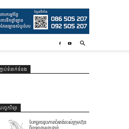
ភ្ជាប់ទំនាក់ទំនង
បច្ចេកវិទ្យា
បែកធ្លាយរូបភាពប៉ាតង់របស់ក្រុមហ៊ុន
ចិនឡានមានបង្គន់