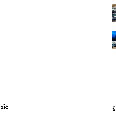
ី​យើង
ភ