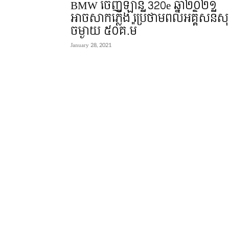
BMW ចេញឡាន 320e ឆ្នាំ២០២១
អាចសាកភ្លើង ប្រើថាមពលអគ្គិសនីសុទ
ចម្ងាយ ៥០គ.ម៉
January 28, 2021