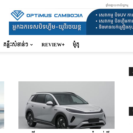
ផ្ទាំងផ្សាយពាណិជ្ជកម្ម
គន្លឹះសំខាន់ៗ
REVIEW+
ម៉ូតូ