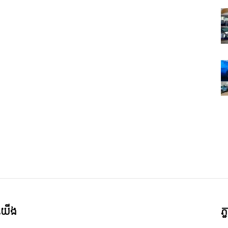
ី​យើង
ភ