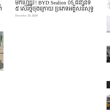
មកហើយ! BYD Sealion 05 ជំនាន់ទី
់
៥ ស៊េរីថ្មីចុងក្រោយ ប្រភេទអគ្គិសនីសុទ្ធ
December 10, 2024