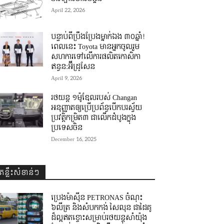
April 22, 2026
បន្ទាប់ពីប្រឹងប្រែងម្នាក់ឯង ៣០ឆ្នាំ! ​
ពេលនេះ Toyota មានអ្នកចូលរួម
សហការទៅលើការផលិតកោសិកា
ឥន្ធន:អ៊ីដ្រូសែន
April 9, 2026
រថយន្ត ១ម៉ូឌែលរបស់ Changan
អនុញ្ញាតឲ្យប្រើប្រព័ន្ធបើកបរស្វ័យ
ប្រវត្តិកម្រិត៣ ជាលើកដំបូងក្នុង
ប្រទេសចិន
December 16, 2025
គន្លឹះសំខាន់ៗ
ប្រេងម៉ាស៊ីន PETRONAS ចំណុះ
៦លីត្រ និងសំបកកង់ សៃលុន ជាដៃគូ
ដ៏ល្អឥតខ្ចោះសម្រាប់រថយន្តសាំយ៉ុង