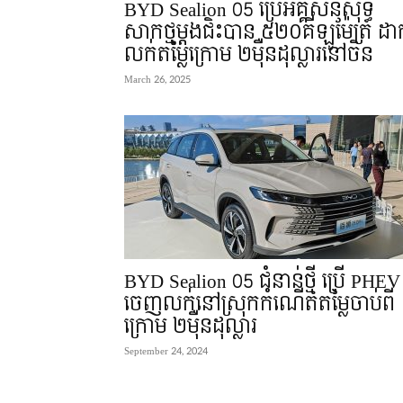
BYD Sealion 05 ប្រើអគ្គីសនីសុទ្ធ
សាកថ្មម្តងជិះបាន ៥២០គីឡូម៉ែត្រ ដាក
លក់តម្លៃក្រោម ២មុឺនដុល្លារនៅចិន
March 26, 2025
BYD Sealion 05 ជំនាន់ថ្មី ប្រើ PHEV
ចេញលក់នៅស្រុកកំណើតតម្លៃចាប់ពី
ក្រោម ២មុឺនដុល្លារ
September 24, 2024