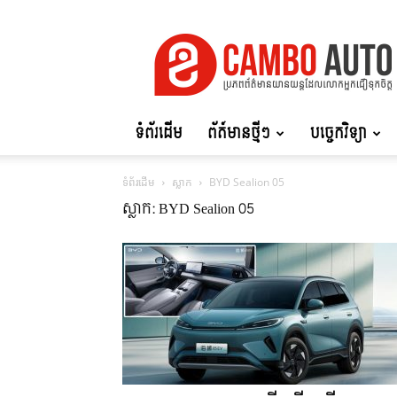
Cambo
Auto
ទំព័រដើម
ព័ត៍មានថ្មីៗ
បច្ចេកវិទ្យា
ទំព័រដើម
ស្លាក
BYD Sealion 05
ស្លាក: BYD Sealion 05