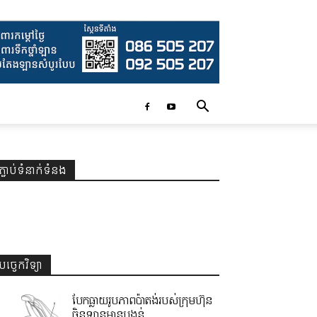
ភ្ជាប់ទំនាក់ទំនង
បច្ចេកវិទ្យា
បែកធ្លាយរូបភាពប៉ាតង់របស់ក្រុមហ៊ុន
ចិនឡានមានបង្គន់