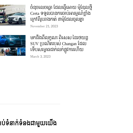
ចំនុចលេចធ្លោ ដែលធ្វើអោយ ម៉ូឌែលថ្មី
Creta ទទួលបានការចាប់អារម្មណ៍ខ្លាំង
ក្រៅពីរូបរាងកាត់ ៣ម៉ូដែលចូលគ្នា
November 21, 2023
មកដឹងពីលក្ខណៈពិសេស នៃរថយន្ត
SUV ប្រណិតរបស់ Changan ដែល
ទើបសម្ភោធដាក់លក់ផ្លូវការហើយ
March 3, 2023
្ជាប់ទំនាក់ទំនងជាមួយយើង