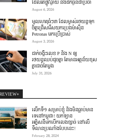
ដែលរត់ផ្លូវឆ្ងាយ និងដឹកធ្ងន់ជាប្រចាំ
August 6, 2026
មូលហេតុធំៗ៣ ដែលម្ចាស់រថយន្តទុក
ចិត្តជ្រើសរើសយកប្រេងម៉ាស៊ីន
Petronas មកប្រើប្រាស់
August 3, 2026
ដាក់ចង្កឹះលេខ P និង N ឲ្យ
រថយន្តឈប់ដូចគ្នា តែមានអត្ថន័យខុស
គ្នាដាច់តែម្តង
July 31, 2026
REVIEW+
លើកទី១ សម្រាប់ខ្ញុំ និងមិនធ្លាប់មាន
ទេនៅកម្ពុជា! យកឡាន
អគ្គិសនីមកបើកលេងខ្សាច់ នៅលើ
ទីលានប្រណាំងបែបនេះ!
February 28, 2024