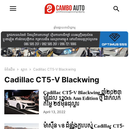
ផ្ទាំងផ្សាយពាណិជ្ជកម្ម
ទំព័រដើម
ស្លាក
Cadillac CT5-V Blackwing
Cadillac CT5-V Blackwing
Cadillac CT5-V Blackwing ឆ្នាំ២០២៣
ម៉ូដែល 120th Ann Edition ថ្មី ដាក់លក់
តម្លៃ ២៥ម៉ឺនដុល្លារ
April 13, 2022
ម៉ាស៊ីន V8 ដ៏ខ្លាំងក្លារបស់ Cadillac CT5-