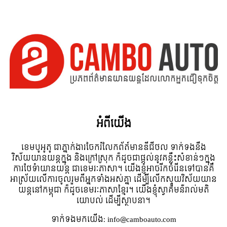
អំពី​យើង
ខេមបូអូតូ ជាភ្នាក់ងារចែករំលែកព័ត៍មានឌីជីថល ទាក់ទងនឹង
វិស័យយានយន្តក្នុង និងក្រៅស្រុក ក៏ដូចជាផ្តល់នូវគន្លឹះសំខាន់ៗក្នុង
ការថែទំាយានយន្ត ជាខេមរៈភាសា។ យើងខ្ញុំអាចរីកចំរើនទៅបានគឺ
អាស្រ័យលើការចូលរួមពីអ្នកទាំងអស់គ្នា ដើម្បីលើកស្ទួយវិស័យយាន
យន្តនៅកម្ពុជា ក៏ដូចខេមរៈភាសាខ្មែរ។ យើងខ្ញុំស្វាគមន៌រាល់មតិ
យោបល់ ដើម្បីស្ថាបនា។
ទាក់ទង​មក​យើង:
info@camboauto.com