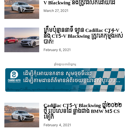
V Blackwing នឹងត្រូវផលិតដោយដៃ
March 27, 2021
ត្រឹមប៉ុន្មាននាទី ឡាន Cadillac CT4-V
និង CT5-V Blackwing ត្រូវគេកុម្ម៉ង់អស់
បាត់!
February 6, 2021
ផ្ទាំងផ្សាយពាណិជ្ជកម្ម
Cadillac CT5-V Blackwing ឆ្នាំ២០២២
ថ្មី ប្រើលេខដៃ ខ្លាំងជាង BMW M5 CS
ទៀត
February 4, 2021