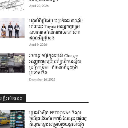
April 22, 2026
បន្ទាប់ពីប្រឹងប្រែងម្នាក់ឯង ៣០ឆ្នាំ! ​
ពេលនេះ Toyota មានអ្នកចូលរួម
សហការទៅលើការផលិតកោសិកា
ឥន្ធន:អ៊ីដ្រូសែន
April 9, 2026
រថយន្ត ១ម៉ូឌែលរបស់ Changan
អនុញ្ញាតឲ្យប្រើប្រព័ន្ធបើកបរស្វ័យ
ប្រវត្តិកម្រិត៣ ជាលើកដំបូងក្នុង
ប្រទេសចិន
December 16, 2025
គន្លឹះសំខាន់ៗ
ប្រេងម៉ាស៊ីន PETRONAS ចំណុះ
៦លីត្រ និងសំបកកង់ សៃលុន ជាដៃគូ
ដ៏ល្អឥតខ្ចោះសម្រាប់រថយន្តសាំយ៉ុង