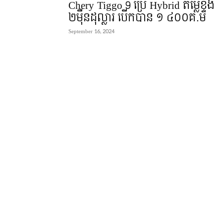
Chery Tiggo 9 ប្រើ Hybrid តម្លៃខ្ទង់
២មុឺនដុល្លារ បើកបាន ១ ៤០០គ.ម
September 16, 2024