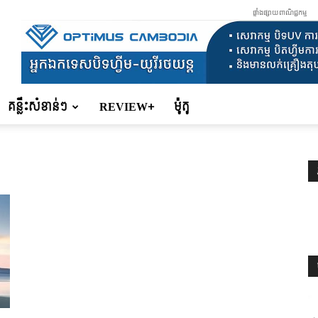
ផ្ទាំងផ្សាយពាណិជ្ជកម្ម
គន្លឹះសំខាន់ៗ
REVIEW+
ម៉ូតូ