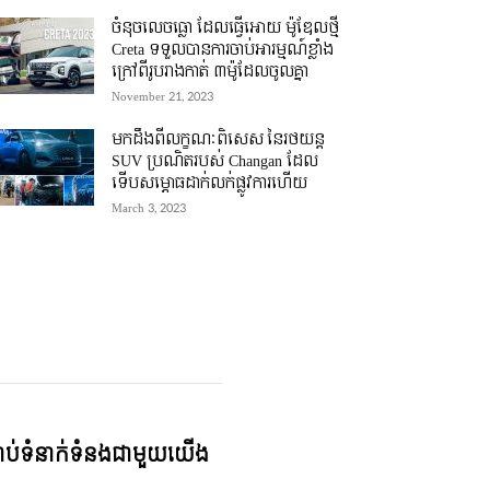
ចំនុចលេចធ្លោ ដែលធ្វើអោយ ម៉ូឌែលថ្មី
Creta ទទួលបានការចាប់អារម្មណ៍ខ្លាំង
ក្រៅពីរូបរាងកាត់ ៣ម៉ូដែលចូលគ្នា
November 21, 2023
មកដឹងពីលក្ខណៈពិសេស នៃរថយន្ត
SUV ប្រណិតរបស់ Changan ដែល
ទើបសម្ភោធដាក់លក់ផ្លូវការហើយ
March 3, 2023
្ជាប់ទំនាក់ទំនងជាមួយយើង