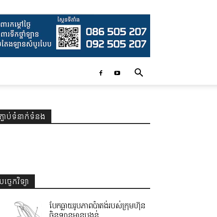
ភ្ជាប់ទំនាក់ទំនង
បច្ចេកវិទ្យា
បែកធ្លាយរូបភាពប៉ាតង់របស់ក្រុមហ៊ុន
ចិនឡានមានបង្គន់