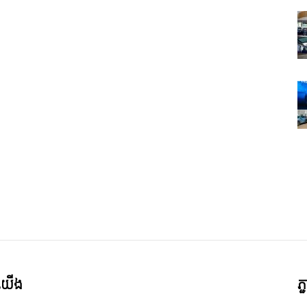
ី​យើង
ភ