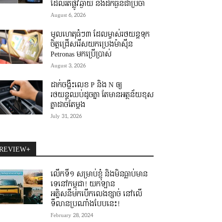
ដែលរត់ផ្លូវឆ្ងាយ និងដឹកធ្ងន់ជាប្រចាំ
August 6, 2026
មូលហេតុធំៗ៣ ដែលម្ចាស់រថយន្តទុក
ចិត្តជ្រើសរើសយកប្រេងម៉ាស៊ីន
Petronas មកប្រើប្រាស់
August 3, 2026
ដាក់ចង្កឹះលេខ P និង N ឲ្យ
រថយន្តឈប់ដូចគ្នា តែមានអត្ថន័យខុស
គ្នាដាច់តែម្តង
July 31, 2026
REVIEW+
លើកទី១ សម្រាប់ខ្ញុំ និងមិនធ្លាប់មាន
ទេនៅកម្ពុជា! យកឡាន
អគ្គិសនីមកបើកលេងខ្សាច់ នៅលើ
ទីលានប្រណាំងបែបនេះ!
February 28, 2024