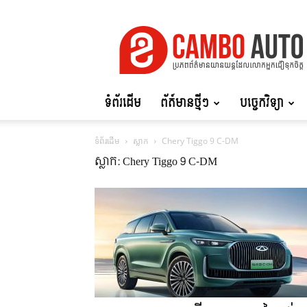
Cambo
Auto
ទំព័រដើម
ព័ត៍មានថ្មីៗ
បច្ចេកវិទ្យា
ទំព័រដើម
ស្លាក
Chery Tiggo 9 C-DM
ស្លាក: Chery Tiggo 9 C-DM