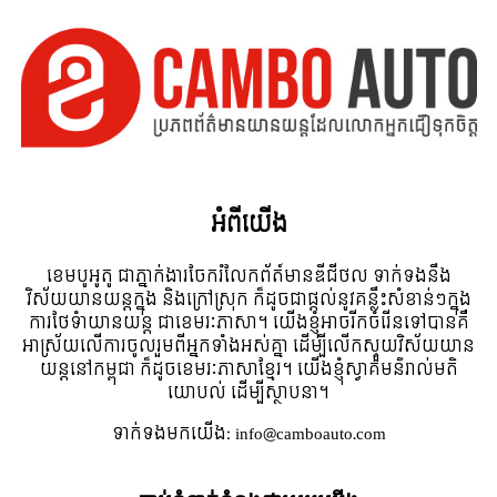
អំពី​យើង
ខេមបូអូតូ ជាភ្នាក់ងារចែករំលែកព័ត៍មានឌីជីថល ទាក់ទងនឹង
វិស័យយានយន្តក្នុង និងក្រៅស្រុក ក៏ដូចជាផ្តល់នូវគន្លឹះសំខាន់ៗក្នុង
ការថែទំាយានយន្ត ជាខេមរៈភាសា។ យើងខ្ញុំអាចរីកចំរើនទៅបានគឺ
អាស្រ័យលើការចូលរួមពីអ្នកទាំងអស់គ្នា ដើម្បីលើកស្ទួយវិស័យយាន
យន្តនៅកម្ពុជា ក៏ដូចខេមរៈភាសាខ្មែរ។ យើងខ្ញុំស្វាគមន៌រាល់មតិ
យោបល់ ដើម្បីស្ថាបនា។
ទាក់ទង​មក​យើង:
info@camboauto.com