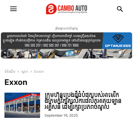
ផ្ទាំងផ្សាយពាណិជ្ជកម្ម
ទំព័រដើម
ស្លាក
Exxon
Exxon
ក្រុមហ៊ុនប្រេងដ៏ធំបំផុតរបស់អាមេរិក
ងាកមកវិភាគលើការផលិតអាគុយឡាន
អគ្គិសនី ដើម្បីរក្សាប្រភពចំណូល
September 16, 2025