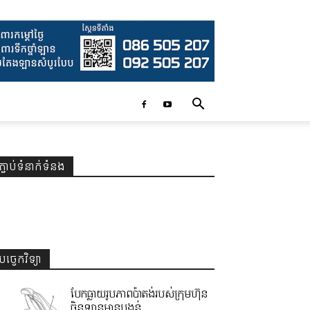
ភ្ជាប់ទំនាក់ទំនង
បច្ចេកវិទ្យា
បែកធ្លាយរូបភាពប៉ាតង់របស់ក្រុមហ៊ុន
ចិនឡានមានបង្គន់