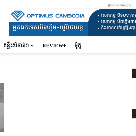
ផ្ទាំងផ្សាយពាណិជ្ជកម្ម
គន្លឹះសំខាន់ៗ
REVIEW+
ម៉ូតូ