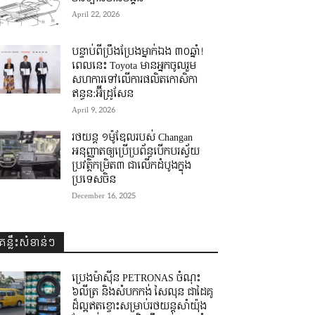
April 22, 2026
បន្ទាប់ពីប្រឹងប្រែងម្នាក់ឯង ៣០ឆ្នាំ! ​
ពេលនេះ Toyota មានអ្នកចូលរួម
សហការទៅលើការផលិតកោសិកា
ឥន្ធន:អ៊ីដ្រូសែន
April 9, 2026
រថយន្ត ១ម៉ូឌែលរបស់ Changan
អនុញ្ញាតឲ្យប្រើប្រព័ន្ធបើកបរស្វ័យ
ប្រវត្តិកម្រិត៣ ជាលើកដំបូងក្នុង
ប្រទេសចិន
December 16, 2025
គន្លឹះសំខាន់ៗ
ប្រេងម៉ាស៊ីន PETRONAS ចំណុះ
៦លីត្រ និងសំបកកង់ សៃលុន ជាដៃគូ
ដ៏ល្អឥតខ្ចោះសម្រាប់រថយន្តសាំយ៉ុង