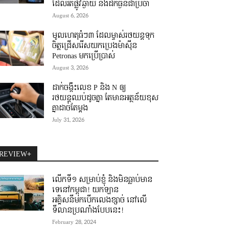
ដែលរត់ផ្លូវឆ្ងាយ និងដឹកធ្ងន់ជាប្រចាំ
August 6, 2026
មូលហេតុធំៗ៣ ដែលម្ចាស់រថយន្តទុក
ចិត្តជ្រើសរើសយកប្រេងម៉ាស៊ីន
Petronas មកប្រើប្រាស់
August 3, 2026
ដាក់ចង្កឹះលេខ P និង N ឲ្យ
រថយន្តឈប់ដូចគ្នា តែមានអត្ថន័យខុស
គ្នាដាច់តែម្តង
July 31, 2026
REVIEW+
លើកទី១ សម្រាប់ខ្ញុំ និងមិនធ្លាប់មាន
ទេនៅកម្ពុជា! យកឡាន
អគ្គិសនីមកបើកលេងខ្សាច់ នៅលើ
ទីលានប្រណាំងបែបនេះ!
February 28, 2024