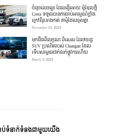
ចំនុចលេចធ្លោ ដែលធ្វើអោយ ម៉ូឌែលថ្មី
Creta ទទួលបានការចាប់អារម្មណ៍ខ្លាំង
ក្រៅពីរូបរាងកាត់ ៣ម៉ូដែលចូលគ្នា
November 21, 2023
មកដឹងពីលក្ខណៈពិសេស នៃរថយន្ត
SUV ប្រណិតរបស់ Changan ដែល
ទើបសម្ភោធដាក់លក់ផ្លូវការហើយ
March 3, 2023
្ជាប់ទំនាក់ទំនងជាមួយយើង