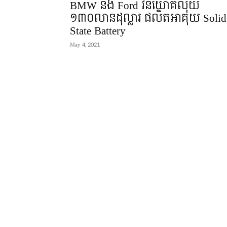
BMW និង Ford វិនិយោគលុយ
១៣០លានដុល្លារ ផលិតអាគុយ Solid
State Battery
May 4, 2021