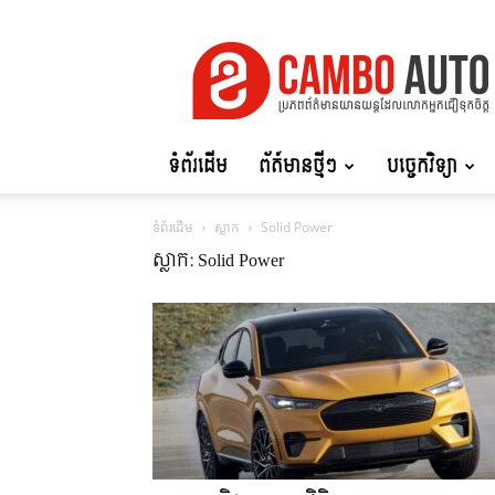
Cambo
Auto
ទំព័រដើម
ព័ត៍មានថ្មីៗ
បច្ចេកវិទ្យា
ទំព័រដើម
ស្លាក
Solid Power
ស្លាក: Solid Power