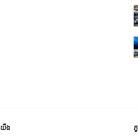
ី​យើង
ភ