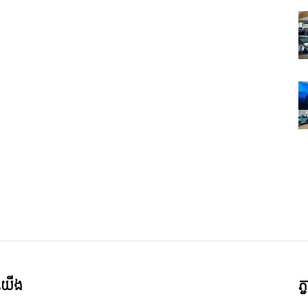
ី​យើង
ភ