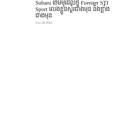
Subaru ថែមម៉ូដែលថ្មី Forester STI
Sport លេងខ្លួនស្ព័រជាងមុន និងខ្លាំង
ជាងមុន
June 28, 2022