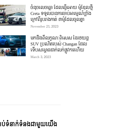
ចំនុចលេចធ្លោ ដែលធ្វើអោយ ម៉ូឌែលថ្មី
Creta ទទួលបានការចាប់អារម្មណ៍ខ្លាំង
ក្រៅពីរូបរាងកាត់ ៣ម៉ូដែលចូលគ្នា
November 21, 2023
មកដឹងពីលក្ខណៈពិសេស នៃរថយន្ត
SUV ប្រណិតរបស់ Changan ដែល
ទើបសម្ភោធដាក់លក់ផ្លូវការហើយ
March 3, 2023
្ជាប់ទំនាក់ទំនងជាមួយយើង