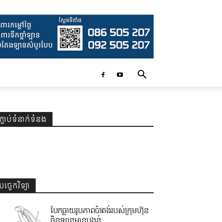
ភ្ជាប់ទំនាក់ទំនង
បច្ចេកវិទ្យា
បែកធ្លាយរូបភាពប៉ាតង់របស់ក្រុមហ៊ុន
ចិនឡានមានបង្គន់