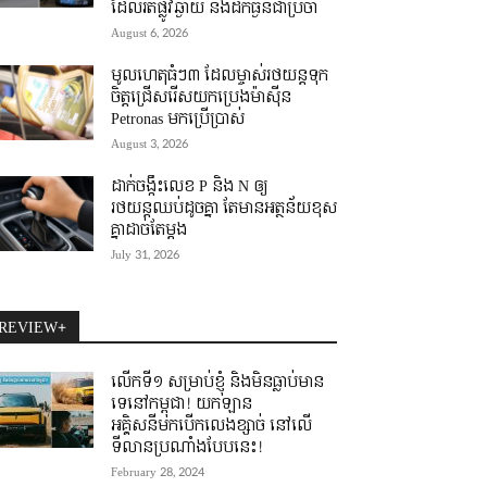
ដែលរត់ផ្លូវឆ្ងាយ និងដឹកធ្ងន់ជាប្រចាំ
August 6, 2026
មូលហេតុធំៗ៣ ដែលម្ចាស់រថយន្តទុក
ចិត្តជ្រើសរើសយកប្រេងម៉ាស៊ីន
Petronas មកប្រើប្រាស់
August 3, 2026
ដាក់ចង្កឹះលេខ P និង N ឲ្យ
រថយន្តឈប់ដូចគ្នា តែមានអត្ថន័យខុស
គ្នាដាច់តែម្តង
July 31, 2026
REVIEW+
លើកទី១ សម្រាប់ខ្ញុំ និងមិនធ្លាប់មាន
ទេនៅកម្ពុជា! យកឡាន
អគ្គិសនីមកបើកលេងខ្សាច់ នៅលើ
ទីលានប្រណាំងបែបនេះ!
February 28, 2024