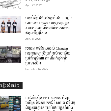
April 22, 2026
បន្ទាប់ពីប្រឹងប្រែងម្នាក់ឯង ៣០ឆ្នាំ! ​
ពេលនេះ Toyota មានអ្នកចូលរួម
សហការទៅលើការផលិតកោសិកា
ឥន្ធន:អ៊ីដ្រូសែន
April 9, 2026
រថយន្ត ១ម៉ូឌែលរបស់ Changan
អនុញ្ញាតឲ្យប្រើប្រព័ន្ធបើកបរស្វ័យ
ប្រវត្តិកម្រិត៣ ជាលើកដំបូងក្នុង
ប្រទេសចិន
December 16, 2025
គន្លឹះសំខាន់ៗ
ប្រេងម៉ាស៊ីន PETRONAS ចំណុះ
៦លីត្រ និងសំបកកង់ សៃលុន ជាដៃគូ
ដ៏ល្អឥតខ្ចោះសម្រាប់រថយន្តសាំយ៉ុង