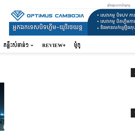
ផ្ទាំងផ្សាយពាណិជ្ជកម្ម
គន្លឹះសំខាន់ៗ
REVIEW+
ម៉ូតូ