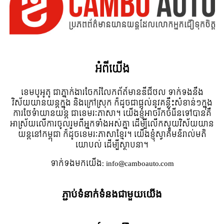
អំពី​យើង
ខេមបូអូតូ ជាភ្នាក់ងារចែករំលែកព័ត៍មានឌីជីថល ទាក់ទងនឹង
វិស័យយានយន្តក្នុង និងក្រៅស្រុក ក៏ដូចជាផ្តល់នូវគន្លឹះសំខាន់ៗក្នុង
ការថែទំាយានយន្ត ជាខេមរៈភាសា។ យើងខ្ញុំអាចរីកចំរើនទៅបានគឺ
អាស្រ័យលើការចូលរួមពីអ្នកទាំងអស់គ្នា ដើម្បីលើកស្ទួយវិស័យយាន
យន្តនៅកម្ពុជា ក៏ដូចខេមរៈភាសាខ្មែរ។ យើងខ្ញុំស្វាគមន៌រាល់មតិ
យោបល់ ដើម្បីស្ថាបនា។
ទាក់ទង​មក​យើង:
info@camboauto.com
ភ្ជាប់ទំនាក់ទំនងជាមួយយើង