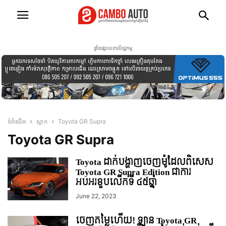
ផ្ទាំងផ្សាយពាណិជ្ជកម្ម
ទំព័រដើម
ស្លាក
Toyota GR Supra
Toyota GR Supra
Toyota ដាក់បង្ហាញចេញម៉ូដែលពិសេស
Toyota GR Supra Edition ជាការ
អបអរខួបលើកទី ៤៥ឆ្នាំ
June 22, 2023
ចេញតម្លៃហើយ! ឡាន Toyota GR