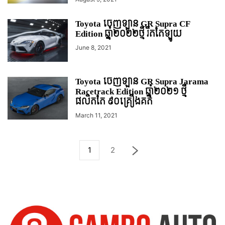
Toyota ចេញឡាន GR Supra CF
Edition ឆ្នាំ២០២២ថ្មី រឹតតែឡូយ
June 8, 2021
Toyota ចេញឡាន GR Supra Jarama
Racetrack Edition ឆ្នាំ២០២១ ថ្មី
ផលិតតែ ៩០គ្រឿងគត់
March 11, 2021
1
2