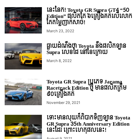
នេះនែក! Toyota GR Supra GT4 “50
Edition” ផលិតតែ ៦គ្រឿងគត់លើលោក
តែតម្លៃញាក់សាច់!
March 23, 2022
ធ្លាយដំណឹងថា Toyota នឹងផលិតឡាន
Supra លេខដៃ នៅខែក្រោយ
March 8, 2022
Toyota GR Supra ប្រភេទ Jarama
Racetrack Edition ថ្មី មានផលិតត្រឹម
៩០គ្រឿងគត់
November 29, 2021
ទោះមានលុយក៏ពិបាកទិញឡាន Toyota
GR Supra 35th Anniversary Edition
នេះដែរ ព្រោះហេតុផលនេះ!
August 9, 2021