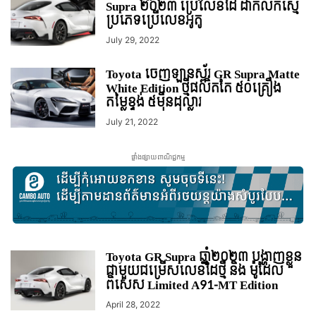
Supra ២០២៣ ប្រើលេខដៃ ដាក់លក់ស្មើ
ប្រភេទប្រើលេខអូតូ
July 29, 2022
Toyota ចេញឡានស្ព័រ GR Supra Matte
White Edition ថ្មីផលិតតែ ៥០គ្រឿង
តម្លៃខ្ទង់ ៥ម៉ឺនដុល្លារ
July 21, 2022
ផ្ទាំងផ្សាយពាណិជ្ជកម្ម
Toyota GR Supra ឆ្នាំ២០២៣ បង្ហាញខ្លួន
ជាមួយជម្រើសលេខដៃថ្មី និង ម៉ូដែល
ពិសេស Limited A91-MT Edition
April 28, 2022