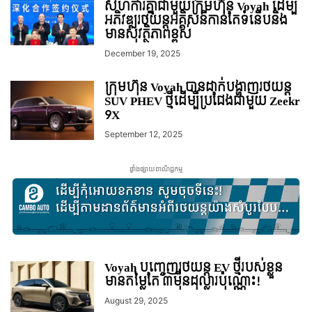
សហការគ្នាជាមួយក្រុមហ៊ុន Voyah ដើម្បី
អភិវឌ្ឍរថយន្ដអគ្គិសនីកាន់តែទំនើបនិង
មានសុវត្ថិភាពខ្ពស់
December 19, 2025
ក្រុមហ៊ុន Voyah បានដាក់បង្ហាញរថយន្ត
SUV PHEV ថ្មីដើម្បីប្រជែងជាមួយ Zeekr
9X
September 12, 2025
ផ្ទាំងផ្សាយពាណិជ្ជកម្ម
Voyah បញ្ចេញរថយន្ត EV ថ្មីរបស់ខ្លួន
មានតម្លៃតែ ៣ម៉ឺនដុល្លារប៉ុណ្ណោះ!
August 29, 2025