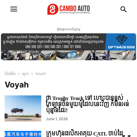
ផ្ទាំងផ្សាយពាណិជ្ជកម្ម
ទំព័រដើម
ស្លាក
Voyah
Voyah
ថា Trophy Truck ទៅ ហោះបានខ្ពស់
តែឡានចិនមួយម៉ូដែលនេះវិញ ក៏មិនអន់
ប៉ុន្មានដែរ!
June 1, 2026
ក្រុមហ៊ុនផលិតអាគុយ CATL ចាប់ដៃ