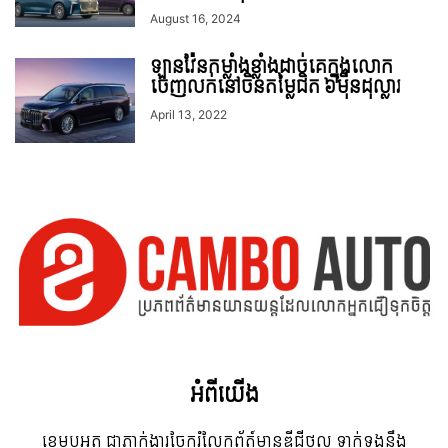
August 16, 2024
ឡានវ៉ែនកម្លាំងខ្លាំងដាច់គេក្នុងលោក
ចេញលក់នៅចិនតម្លៃជិត ៦ម៉ឺនដុល្លារ
April 13, 2022
អំពី​យើង
ខេមបូអូតូ ជាភ្នាក់ងារចែករំលែកព័ត៍មានឌីជីថល ទាក់ទងនឹង