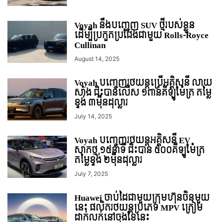
Voyah នឹងបញ្ចេញ SUV ថ្មីរបស់ខ្លួន
ដើម្បីប្រកួតប្រជែងជាមួយ Rolls-Royce
Cullinan
August 14, 2025
Voyah បញ្ចេញរថយន្តប្រើអគ្គិសនី លាយ
សាំង ជិះបានលើស ១ពាន់គីឡូម៉ែត្រ តម្លៃ
ខ្ទង់ ៣ម៉ឺនដុល្លារ
July 14, 2025
Voyah បញ្ចេញរថយន្តអគ្គិសនី EV
សាកថ្ម ១៥នាទី ជិះបាន ៥០០គីឡូម៉ែត្រ
តម្លៃខ្ទង់ ២ម៉ឺនដុល្លារ
July 7, 2025
Huawei ចាប់ដៃជាមួយក្រុមហ៊ុនចិនមួយ
នេះ ផលិតរថយន្តប្រភេទ MPV ត្រៀម
ដាក់លក់នៅចុងខែនេះ