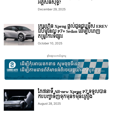
អគ្គិសនីសុទ្ធ?
December 29, 2025
ក្រុមហ៊ុន Xpeng ផ្ដល់ជូនជម្រើស EREV
លើម៉ូឌែល P7+ Sedan ដើម្បីបំពេញ
តម្រូវការទីផ្សារ
October 10, 2025
ផ្ទាំងផ្សាយពាណិជ្ជកម្ម
តែ៧នាទី All-new Xpeng P7 ទទួលបាន
ការបញ្ជាទិញទុកមុន១មុឺនគ្រឿង
August 28, 2025