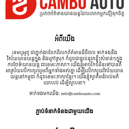
អំពី​យើង
ខេមបូអូតូ ជាភ្នាក់ងារចែករំលែកព័ត៍មានឌីជីថល ទាក់ទងនឹង
វិស័យយានយន្តក្នុង និងក្រៅស្រុក ក៏ដូចជាផ្តល់នូវគន្លឹះសំខាន់ៗក្នុង
ការថែទំាយានយន្ត ជាខេមរៈភាសា។ យើងខ្ញុំអាចរីកចំរើនទៅបានគឺ
អាស្រ័យលើការចូលរួមពីអ្នកទាំងអស់គ្នា ដើម្បីលើកស្ទួយវិស័យយាន
យន្តនៅកម្ពុជា ក៏ដូចខេមរៈភាសាខ្មែរ។ យើងខ្ញុំស្វាគមន៌រាល់មតិ
យោបល់ ដើម្បីស្ថាបនា។
ទាក់ទង​មក​យើង:
info@camboauto.com
ភ្ជាប់ទំនាក់ទំនងជាមួយយើង