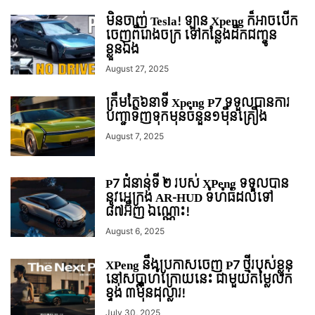
មិនចាញ់ Tesla! ឡាន Xpeng ក៏អាចបើក
ចេញពីរោងចក្រ ទៅកន្លែងដឹកជញ្ជូន
ខ្លួនឯង
August 27, 2025
ត្រឹមតែ៦នាទី Xpeng P7 ទទួលបានការ
បញ្ជាទិញទុកមុនចំនួន១ម៉ឺនគ្រឿង
August 7, 2025
P7 ជំនាន់ទី ២ របស់ XPeng ទទួលបាន
នូវអេក្រង់ AR-HUD ទំហំធំដល់ទៅ
៨៧អ៊ីញ ឯណ្ណោះ!
August 6, 2025
XPeng នឹងប្រកាសចេញ P7 ថ្មីរបស់ខ្លួន
នៅសប្តាហ៍ក្រោយនេះ ជាមួយតម្លៃលក់
ខ្ទង់ ៣មុឺនដុល្លារ!
July 30, 2025