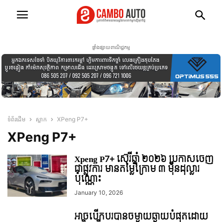
ផ្ទាំងផ្សាយពាណិជ្ជកម្ម
ទំព័រដើម
ស្លាក
XPeng P7+
XPeng P7+
Xpeng P7+ ស៊េរីឆ្នាំ ២០២៦ ប្រកាសចេញ
ជាផ្លូវការ មានតម្លៃក្រោម ៣ មុឺនដុល្លារ
ប៉ុណ្ណោះ
January 10, 2026
អាចបើកបរបានចម្ងាយឆ្ងាយបំផុតដោយ