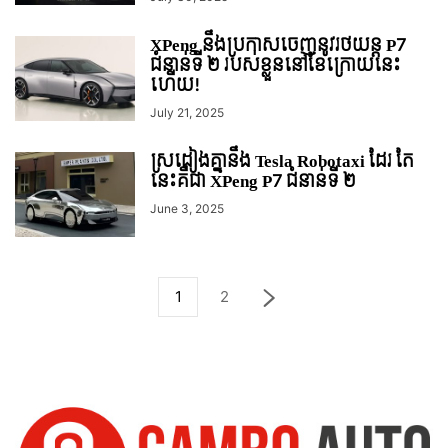
XPeng នឹងប្រកាសចេញនូវរថយន្ត P7
ជំនាន់ទី ២ របស់ខ្លួននៅខែក្រោយនេះ
ហើយ!
July 21, 2025
ស្រដៀងគ្នានឹង Tesla Robotaxi ដែរ តែ
នេះគឺជា XPeng P7 ជំនាន់ទី ២
June 3, 2025
1
2