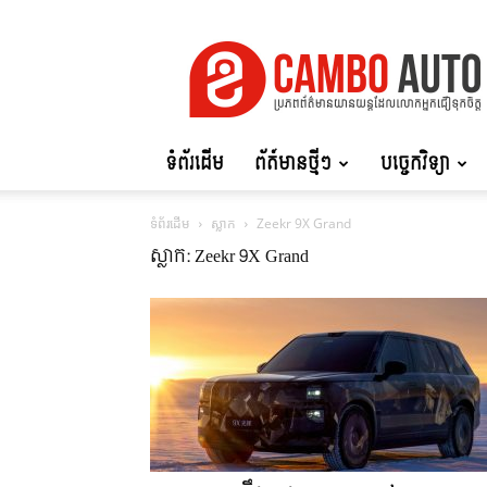
Cambo
Auto
ទំព័រដើម
ព័ត៍មានថ្មីៗ
បច្ចេកវិទ្យា
ទំព័រដើម
ស្លាក
Zeekr 9X Grand
ស្លាក: Zeekr 9X Grand