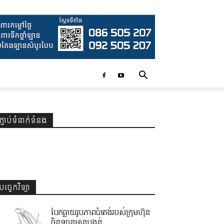
ភ្ជាប់ទំនាក់ទំនង
បច្ចេកវិទ្យា
បែកធ្លាយរូបភាពប៉ាតង់របស់ក្រុមហ៊ុន
ចិនឡានមានបង្គន់