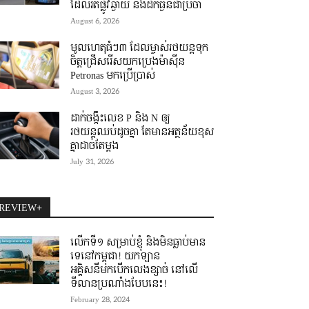
ដែលរត់ផ្លូវឆ្ងាយ និងដឹកធ្ងន់ជាប្រចាំ
August 6, 2026
មូលហេតុធំៗ៣ ដែលម្ចាស់រថយន្តទុក
ចិត្តជ្រើសរើសយកប្រេងម៉ាស៊ីន
Petronas មកប្រើប្រាស់
August 3, 2026
ដាក់ចង្កឹះលេខ P និង N ឲ្យ
រថយន្តឈប់ដូចគ្នា តែមានអត្ថន័យខុស
គ្នាដាច់តែម្តង
July 31, 2026
REVIEW+
លើកទី១ សម្រាប់ខ្ញុំ និងមិនធ្លាប់មាន
ទេនៅកម្ពុជា! យកឡាន
អគ្គិសនីមកបើកលេងខ្សាច់ នៅលើ
ទីលានប្រណាំងបែបនេះ!
February 28, 2024