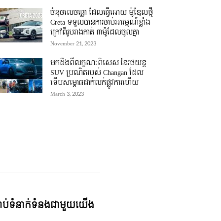
ចំនុចលេចធ្លោ ដែលធ្វើអោយ ម៉ូឌែលថ្មី
Creta ទទួលបានការចាប់អារម្មណ៍ខ្លាំង
ក្រៅពីរូបរាងកាត់ ៣ម៉ូដែលចូលគ្នា
November 21, 2023
មកដឹងពីលក្ខណៈពិសេស នៃរថយន្ត
SUV ប្រណិតរបស់ Changan ដែល
ទើបសម្ភោធដាក់លក់ផ្លូវការហើយ
March 3, 2023
្ជាប់ទំនាក់ទំនងជាមួយយើង