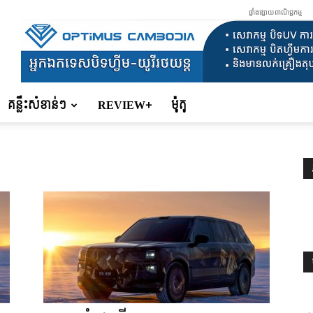
ផ្ទាំងផ្សាយពាណិជ្ជកម្ម
គន្លឹះសំខាន់ៗ
REVIEW+
ម៉ូតូ