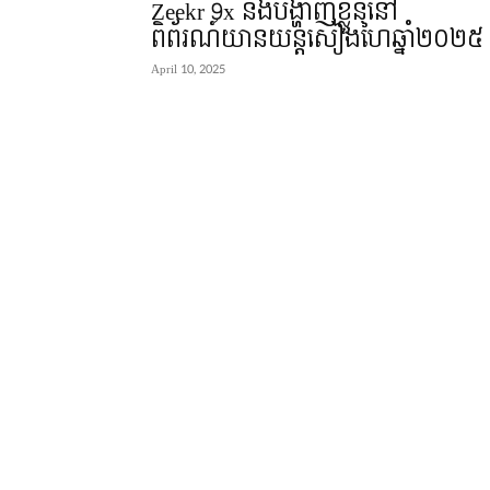
Zeekr 9x នឹងបង្ហាញខ្លួននៅ
ពិព័រណ៍យានយន្តសៀងហៃឆ្នាំ២០២៥
April 10, 2025