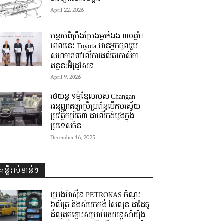
April 22, 2026
បន្ទាប់ពីប្រឹងប្រែងម្នាក់ឯង ៣០ឆ្នាំ! ​
ពេលនេះ Toyota មានអ្នកចូលរួម
សហការទៅលើការផលិតកោសិកា
ឥន្ធន:អ៊ីដ្រូសែន
April 9, 2026
រថយន្ត ១ម៉ូឌែលរបស់ Changan
អនុញ្ញាតឲ្យប្រើប្រព័ន្ធបើកបរស្វ័យ
ប្រវត្តិកម្រិត៣ ជាលើកដំបូងក្នុង
ប្រទេសចិន
December 16, 2025
គន្លឹះសំខាន់ៗ
ប្រេងម៉ាស៊ីន PETRONAS ចំណុះ
៦លីត្រ និងសំបកកង់ សៃលុន ជាដៃគូ
ដ៏ល្អឥតខ្ចោះសម្រាប់រថយន្តសាំយ៉ុង