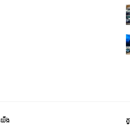
ី​យើង
ភ