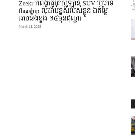
Zeekr កំពុងធ្វើតេស្តឡាន SUV ប្រភេទ
flagship លំដាប់ខ្ពស់របស់ខ្លួន ឯតម្លៃ
អាចនឹងខ្ទង់ ១៤មុឺនដុល្លារ
March 11, 2025