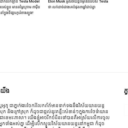
សដាក់លក់ឡាន Tesla Model
Elon Musk អួតរថយន្ត១ម៉ូឌែលរបស់ Tesla
ស់ខ្លួន មានតម្លៃក្រោម ៣ម៉ឺន
ថា លក់ដាច់ជាងគេបំផុត​៣ឆ្នាំជាប់គ្នា
នៅក្នុងទីផ្សារកូរ៉េខាងត្បូង!
ី​យើង
ភ
ូអូតូ ជាភ្នាក់ងារចែករំលែកព័ត៍មានទាក់ទងនឹងវិស័យយានយន្ត
ស្រុក និងក្រៅស្រុក ក៏ដូចជាផ្តល់នូវគន្លឹះសំខាន់ៗក្នុងការថែទំាយាន
 ជាខេមរៈភាសា។ យើងខ្ញុំអាចរីកចំរើនទៅបានគឺអាស្រ័យលើការចូល
ីអ្នកទាំងអស់គ្នា ដើម្បីលើកស្ទួយវិស័យយានយន្តនៅកម្ពុជា ក៏ដូច