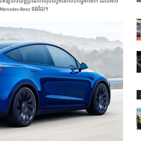
នុងទីផ្សាររថយន្តប្រណីតសរុបជារួមនៅសហរដ្ឋអាមេរិក ដែលអាច
 Mercedes-Benz ផងដែរ។