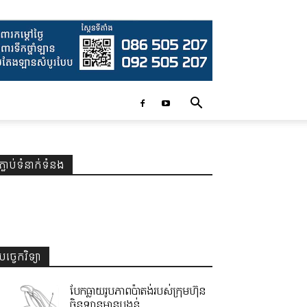
ភ្ជាប់ទំនាក់ទំនង
បច្ចេកវិទ្យា
បែកធ្លាយរូបភាពប៉ាតង់របស់ក្រុមហ៊ុន
ចិនឡានមានបង្គន់