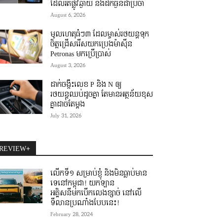
ដែលរត់ផ្លូវឆ្ងាយ និងដឹកធ្ងន់ជាប្រចាំ
August 6, 2026
មូលហេតុធំៗ៣ ដែលម្ចាស់រថយន្តទុក
ចិត្តជ្រើសរើសយកប្រេងម៉ាស៊ីន
Petronas មកប្រើប្រាស់
August 3, 2026
ដាក់ចង្កឹះលេខ P និង N ឲ្យ
រថយន្តឈប់ដូចគ្នា តែមានអត្ថន័យខុស
គ្នាដាច់តែម្តង
July 31, 2026
REVIEW+
លើកទី១ សម្រាប់ខ្ញុំ និងមិនធ្លាប់មាន
ទេនៅកម្ពុជា! យកឡាន
អគ្គិសនីមកបើកលេងខ្សាច់ នៅលើ
ទីលានប្រណាំងបែបនេះ!
February 28, 2024