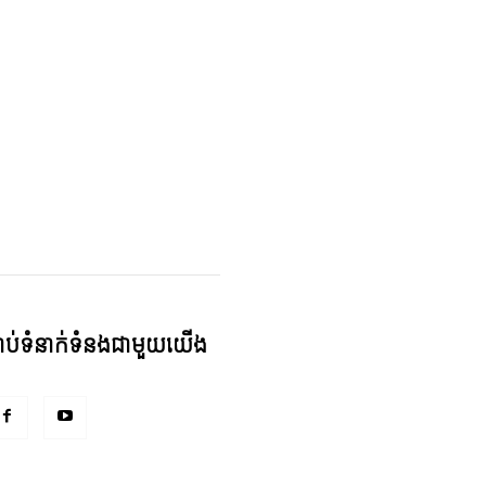
្ជាប់ទំនាក់ទំនងជាមួយយើង