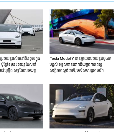
យរថយន្តផលិតនៅចិនចូលក្នុង
Tesla Model Y បានក្លាយជារថយន្តដំបូងគេ
 ប៉ុន្តែខែមុន រថយន្តដែលនាំ
បង្អស់ ទទួលបានជោគជ័យក្នុងការតេស្ត
ន់គ្រឿង សុទ្ធតែជារថយន្ត
សុវត្ថិភាពស្តង់ដារថ្មីរបស់សហរដ្ឋអាមេរិក