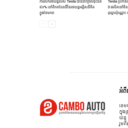
ការលក់រថយន្តរបស់ Tesla បានដាំក្បាលចុះជិត
Tesla ប្រកា
៩០% នៅពិភពដែនដីនៃរថយន្តអគ្គិសនីគិត
3 ផលិតនៅចិនរប
ក្នុងខែមករា
ដុល្លារប៉ុណ្ណោះ 
អំព
ខេមប
ក្នុង
យន្ត
រួមព