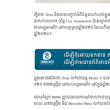
ត្បិតថា Tesla មិនបានបញ្ជាក់អំពីចំនួនលក់របស់ខ្
ជាសកលលោក ប៉ុន្តែ Cox Automotive ប៉ាន់ស្មា
សហរដ្ឋអាមេរិក នៅពេញមួយឆ្នាំ២០២១ ដែលកើនឡ
ឆ្នាំ២០២០។
ក្នុងនោះផងដែរថា Tesla លក់រថយន្ត Model Y ប
១២១ ៨៧៧គ្រឿង នៅសហរដ្ឋអាមេរិក នៅក្នុងឆ្នា
ដោយឡែក BMW ត្រូវបានរាយការណ៍ថាលក់រថយន
៣០៤ ៤៧៦គ្រឿង និង Mercedes-Benz លក់បានច