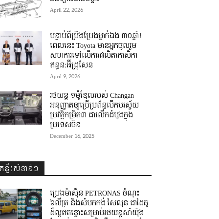
April 22, 2026
បន្ទាប់ពីប្រឹងប្រែងម្នាក់ឯង ៣០ឆ្នាំ! ​
ពេលនេះ Toyota មានអ្នកចូលរួម
សហការទៅលើការផលិតកោសិកា
ឥន្ធន:អ៊ីដ្រូសែន
April 9, 2026
រថយន្ត ១ម៉ូឌែលរបស់ Changan
អនុញ្ញាតឲ្យប្រើប្រព័ន្ធបើកបរស្វ័យ
ប្រវត្តិកម្រិត៣ ជាលើកដំបូងក្នុង
ប្រទេសចិន
December 16, 2025
គន្លឹះសំខាន់ៗ
ប្រេងម៉ាស៊ីន PETRONAS ចំណុះ
៦លីត្រ និងសំបកកង់ សៃលុន ជាដៃគូ
ដ៏ល្អឥតខ្ចោះសម្រាប់រថយន្តសាំយ៉ុង