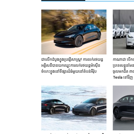
ជាលើកដំបូងក្នុងប្រវត្តិសាស្ត្រ! ការលក់រថយន្ត
កាណាដា បើកឲ្
អគ្គិសនីបានយកឈ្នះការលក់រថយន្តម៉ាសុីន
ប្រទេសខ្លួនមែន
ចំហេះក្នុងនៅទីផ្សារដ៏ធំមួយនៅតំបន់អឺរ៉ុប
ចូលមកជិត ៣ពា
Tesla ទៅវិញ