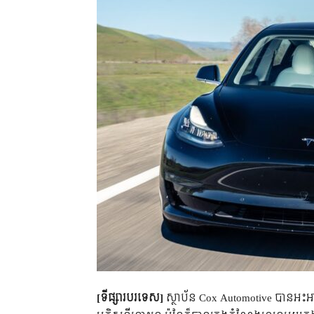
[ទីផ្សារបរទេស]
ស្ថាប័ន Cox Automotive បានអះអាងថ