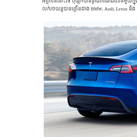
អគ្គិសនីនោះទេ ប៉ុន្តែក៏បានគ្រងតំណែងលេខមួយក្
លក់រថយន្តបានច្រើនជាង BMW, Audi, Lexus និង