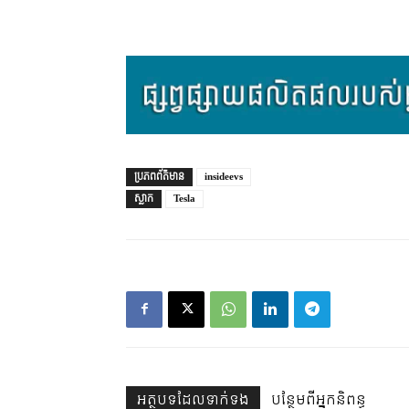
ប្រភព​ព័ត៌មាន
insideevs
ស្លាក
Tesla
អត្ថបទ​ដែល​ទាក់ទង
បន្ថែម​ពី​អ្នកនិពន្ធ