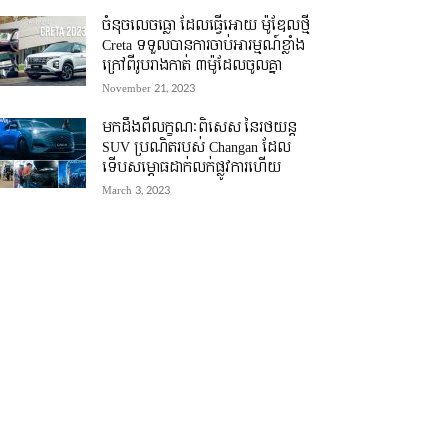
ចំនុចលេចធ្លោ ដែលធ្វើអោយ ម៉ូឌែលថ្មី
Creta ទទួលបានការចាប់អារម្មណ៍ខ្លាំង
ក្រៅពីរូបរាងកាត់ ៣ម៉ូដែលចូលគ្នា
November 21, 2023
មកដឹងពីលក្ខណៈពិសេស នៃរថយន្ត
SUV ប្រណិតរបស់ Changan ដែល
ទើបសម្ភោធដាក់លក់ផ្លូវការហើយ
March 3, 2023