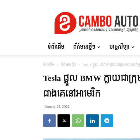
Cambo
Auto
ទំព័រដើម
ព័ត៍មានថ្មីៗ
បច្ចេកវិទ្យា
ទំព័រដើម
ព័ត៍មានថ្មីៗ
Tesla ផ្ដួល BMW ក្លាយជាក្រុមហ៊ុនលក
Tesla ផ្ដួល BMW ក្លាយជាក
ជាងគេនៅអាមេរិក
January 28, 2022