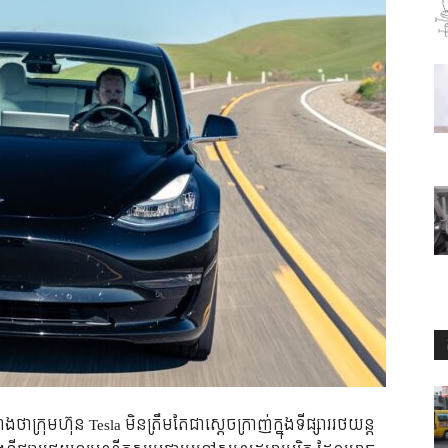
ាក្រុមហ៊ុន Tesla មិនត្រឹមតែជាស្ដេចក្រាញ់ក្នុងទីផ្សាររថយន្ត