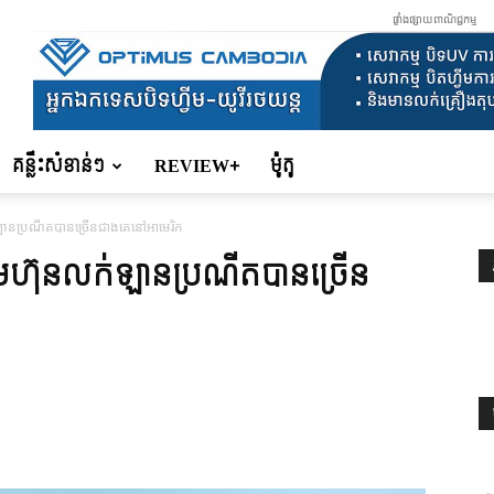
ផ្ទាំងផ្សាយពាណិជ្ជកម្ម
គន្លឹះសំខាន់ៗ
REVIEW+
ម៉ូតូ
់ឡានប្រណីតបានច្រើនជាងគេនៅអាមេរិក
្រុមហ៊ុនលក់ឡានប្រណីតបានច្រើន