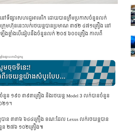
លួននៅ​ទីផ្សារសហរដ្ឋអាមេរិក ដោយបានត្រឹមប្រកាសចំនួនលក់
នថាក្រុមហ៊ុននេះលក់រថយន្តបានប្រមាណ ៣៥២ ៤៧១គ្រឿង នៅ
ើងខ្លាំងបើធៀបនឹងចំនួនលក់ ២០៥ ៦០០គ្រឿង កាលពី
ផ្ទាំងផ្សាយពាណិជ្ជកម្ម
ានចំនួន ១៩០ ៣៩៣គ្រឿង និងរថយន្ត Model 3 លក់បានចំនួន
ំ២០២១។
្តបាន ៣៣៦ ៦៤៤គ្រឿង ខណៈដែល Lexus លក់រថយន្តបាន
ំនួន ២៧៦ ១០២គ្រឿង៕