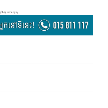
ផ្ទាំងផ្សាយពាណិជ្ជកម្ម