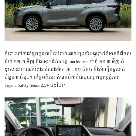
ចំពោះនៅខាងផ្នែកក្នុងកាប៊ីនបំពាក់ដោយកុងទ័របង្ហាញព័ត៌មានឌីជីថល
ទំហំ ១២,៣ អ៊ីញ និងអេក្រង់កំសាន្ត touchscreen ទំហំ ១២,៣ អ៊ីញ ក៏
ដូចជាឧបករណ៍បំពងសំលេងម៉ាក JBL ១១ ចំនុច និងម៉ាសុីនត្រជាក់
ចំនួន ៣ចំនុច។ បន្ថែមពីនេះ ក៏បានបំពាក់ជាមួយប្រព័ន្ធសុវត្ថិភាព
Toyota Safety Sense 2.5+ ផងដែរ។