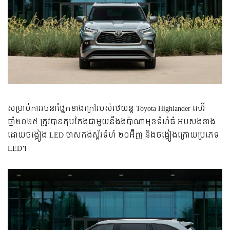
សម្រាប់ការរចនាផ្នែកខាងក្រៅរបស់រថយន្ត Toyota Highlander សេរ៊ី
ឆ្នាំ២០២៥ ត្រូវបានតុបតែងជាមួយនឹងងប៉ាណាមុខទំហំធំ អបសងខាង
ដោយចង្កៀង LED ថាសកង់ស្ព័រទំហំ ២០អ៊ីញ និងចង្កៀងក្រោយប្រភេទ
LED។