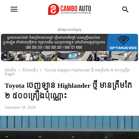
ផ្ទាំងផ្សាយពាណិជ្ជកម្ម
ទំព័រដើម
ព័ត៍មានថ្មីៗ
Toyota ចេញឡាន Highlander ថ្មី មានត្រឹមតែ ២​ ៥០០គ្រឿង
ប៉ុណ្ណោះ
Toyota ចេញឡាន Highlander ថ្មី មានត្រឹមតែ
២​ ៥០០គ្រឿងប៉ុណ្ណោះ
September 18, 2024