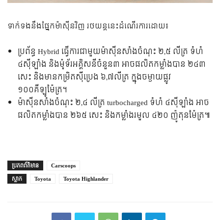
ទាក់ទងនឹងផ្នែកម៉ាស៊ីនវិញ រថយន្តនេះដំណើរការដោយ៖
ប្រព័ន្ធ Hybrid ធ្វើការជាមួយម៉ាស៊ីនសាំងចំណុះ ២,៥ លីត្រ ទំហំ
៤សុីឡាំង និងម៉ូទ័រអគ្គិសនីចំនួន៣ អាចផលិតកម្លាំងបាន ២៤៣
សេះ និងមានកម្រិតសុីប្រេង ៦,៧លីត្រ ក្នុងចម្ងាយផ្លូវ
១០០គីឡូម៉ែត្រ។
ម៉ាស៊ីនសាំងចំណុះ ២,៤ លីត្រ turbocharged ទំហំ ៤សុីឡាំង អាច
ផលិតកម្លាំងបាន ២៦៥ សេះ និងកម្លាំងរមួល ៤២០ ញ៉ូតុនម៉ែត្រ៕
ប្រភព​ព័ត៌មាន
Carscoops
ស្លាក
Toyota
Toyota Highlander