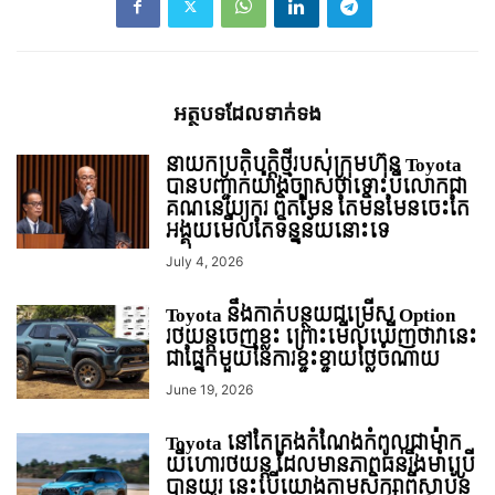
អត្ថបទ​ដែល​ទាក់ទង
នាយកប្រតិបត្តិថ្មីរបស់ក្រុមហ៊ុន Toyota
បានបញ្ជាក់យ៉ាងច្បាស់ថាទោះបីលោកជា
គណនេយ្យករ ពិតមែន តែមិនមែនចេះតែ
អង្គុយមើលតែទិន្នន័យនោះទេ
July 4, 2026
Toyota នឹងកាត់បន្ថយជម្រើស Option
រថយន្ដចេញខ្លះ ព្រោះមើលឃើញថាវានេះ
ជាផ្នែកមួយនៃការខ្ជះខ្ជាយថ្លៃចំណាយ
June 19, 2026
Toyota នៅតែគ្រងតំណែងកំពូលជាម៉ាក
យីហោរថយន្ដ ដែលមានភាពធន់រឹងមាំប្រើ
បានយូរ នេះបើយោងតាមសិក្សាពីស្ថាប័ន