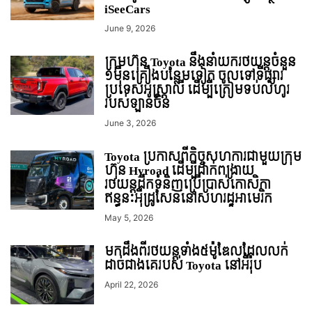
iSeeCars
June 9, 2026
ក្រុមហ៊ុន Toyota នឹងនាំយករថយន្តចំនួន
១មុឺនគ្រឿងបន្ថែមទៀត ចូលទៅទីផ្សារ
ប្រទេសអូស្ត្រាលី ដើម្បីត្រៀមទប់លំហូរ
របស់ឡានចិន
June 3, 2026
Toyota ប្រកាសពីកិច្ចសហការជាមួយក្រុម
ហ៊ុន Hyroad ដើម្បីដាក់ពង្រាយ
រថយន្តដឹកទំនិញប្រើប្រាស់កោសិកា
ឥន្ធនៈអុីដ្រូសែននៅសហរដ្ឋអាមេរិក
May 5, 2026
មកដឹងពីរថយន្តទាំង៥ម៉ូឌែលដែលលក់
ដាច់ជាងគេរបស់ Toyota នៅអឺរ៉ុប
April 22, 2026