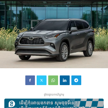
ផ្ទាំងផ្សាយពាណិជ្ជកម្ម