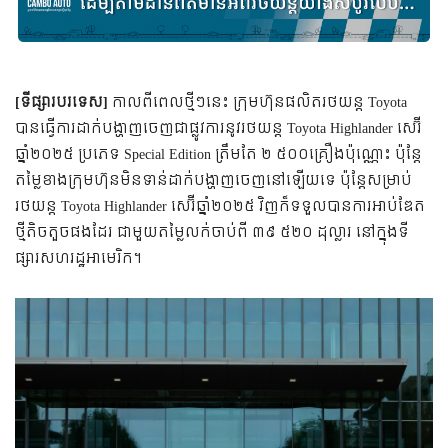
[ទីផ្សារបរទេស]
កាលពីពេលថ្មីៗនេះ ក្រុមហ៊ុនផលិតរថយន្ត Toyota
បានធ្វើការដាក់បង្ហាញចេញជាផ្លូវការនូវរថយន្ត Toyota Highlander សេរ៊ី
ឆ្នាំ២០២៥ ប្រភេទ Special Edition ត្រឹមតែ ២​ ៥០០គ្រឿងប៉ុណ្ណោះ ប៉ុន្តែ
តម្លៃខាងក្រុមហ៊ុនមិនទាន់ដាក់បង្ហាញចេញនៅឡើយទេ ប៉ុន្តែសម្រាប់
រថយន្ត Toyota Highlander សេរ៊ីឆ្នាំ២០២៥ វិញក៏ទទួលបានការអាប់ឌែត
ថ្មីតិចតួចផងដែរ ជាមួយតម្លៃលក់ចាប់ពី ៣៩​ ៥២០ ដុល្លារ នៅក្នុងទី
ផ្សារសហរដ្ឋអាមេរិក។