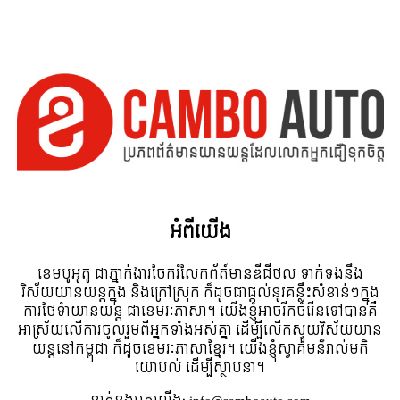
អំពី​យើង
ខេមបូអូតូ ជាភ្នាក់ងារចែករំលែកព័ត៍មានឌីជីថល ទាក់ទងនឹង
វិស័យយានយន្តក្នុង និងក្រៅស្រុក ក៏ដូចជាផ្តល់នូវគន្លឹះសំខាន់ៗក្នុង
ការថែទំាយានយន្ត ជាខេមរៈភាសា។ យើងខ្ញុំអាចរីកចំរើនទៅបានគឺ
អាស្រ័យលើការចូលរួមពីអ្នកទាំងអស់គ្នា ដើម្បីលើកស្ទួយវិស័យយាន
យន្តនៅកម្ពុជា ក៏ដូចខេមរៈភាសាខ្មែរ។ យើងខ្ញុំស្វាគមន៌រាល់មតិ
យោបល់ ដើម្បីស្ថាបនា។