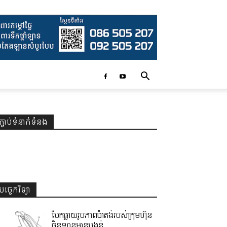
ភ្ជាប់ទំនាក់ទំនង
បច្ចេកវិទ្យា
បែកធ្លាយរូបភាពប៉ាតង់របស់ក្រុមហ៊ុន
ចិនឡានមានបង្គន់