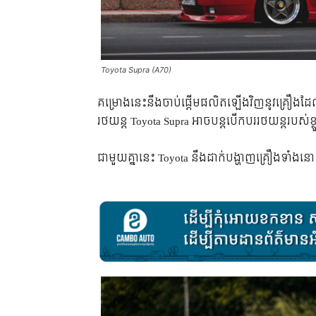
Toyota Supra (A70)
គម្រោងនេះនឹងចាប់ផ្តើមផលិតឡើងវិញនូវគ្រឿងដែលបច្ច
រថយន្ត Toyota Supra អាចបន្តបើកបររថយន្តរបស់
ជាមួយគ្នានេះ Toyota នឹងដាក់បង្ហាញគ្រឿងទាំងនោះ