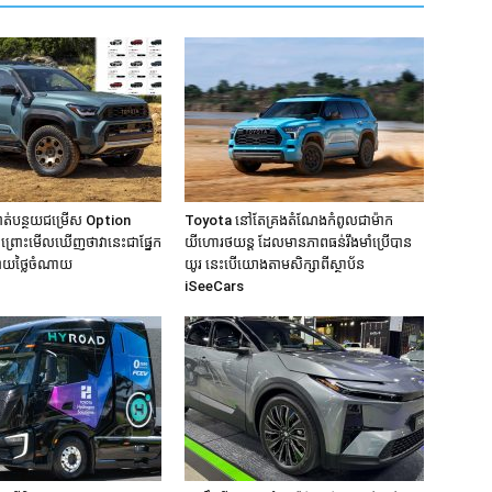
ាត់បន្ថយជម្រើស Option
Toyota នៅតែគ្រងតំណែងកំពូលជាម៉ាក
ះ ព្រោះមើលឃើញថាវានេះជាផ្នែក
យីហោរថយន្ដ ដែលមានភាពធន់រឹងមាំប្រើបាន
្ជាយថ្លៃចំណាយ
យូរ នេះបើយោងតាមសិក្សាពីស្ថាប័ន
iSeeCars