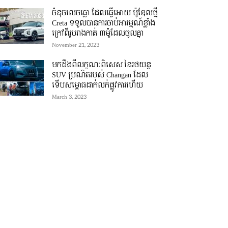
ចំនុចលេចធ្លោ ដែលធ្វើអោយ ម៉ូឌែលថ្មី
Creta ទទួលបានការចាប់អារម្មណ៍ខ្លាំង
ក្រៅពីរូបរាងកាត់ ៣ម៉ូដែលចូលគ្នា
November 21, 2023
មកដឹងពីលក្ខណៈពិសេស នៃរថយន្ត
SUV ប្រណិតរបស់ Changan ដែល
ទើបសម្ភោធដាក់លក់ផ្លូវការហើយ
March 3, 2023