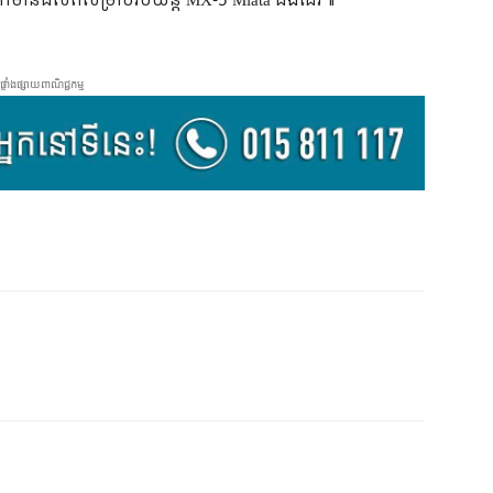
 ក៏មានផលិតសម្រាប់រថយន្ត MX-5 Miata ផងដែរ៕
ផ្ទាំងផ្សាយពាណិជ្ជកម្ម