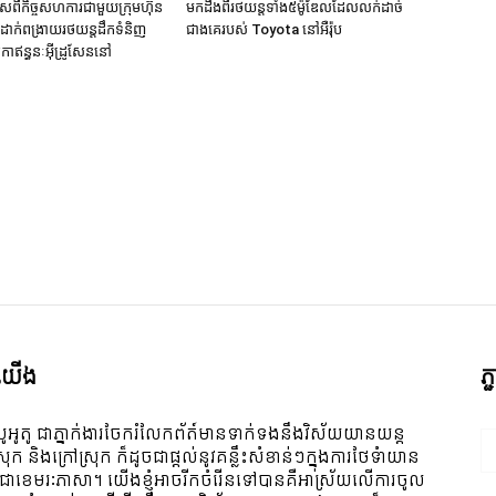
សពីកិច្ចសហការជាមួយក្រុមហ៊ុន
មកដឹងពីរថយន្តទាំង៥ម៉ូឌែលដែលលក់ដាច់
ីដាក់ពង្រាយរថយន្តដឹកទំនិញ
ជាងគេរបស់ Toyota នៅអឺរ៉ុប
កាឥន្ធនៈអុីដ្រូសែននៅ
ក
ី​យើង
ភ
ូអូតូ ជាភ្នាក់ងារចែករំលែកព័ត៍មានទាក់ទងនឹងវិស័យយានយន្ត
ស្រុក និងក្រៅស្រុក ក៏ដូចជាផ្តល់នូវគន្លឹះសំខាន់ៗក្នុងការថែទំាយាន
 ជាខេមរៈភាសា។ យើងខ្ញុំអាចរីកចំរើនទៅបានគឺអាស្រ័យលើការចូល