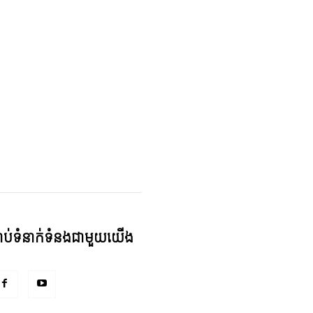
្ជាប់ទំនាក់ទំនងជាមួយយើង