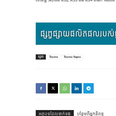
រថយន្ត Skyline R32, R33 និង R34 ខណៈ Mazda
ស្លាក
Toyota
Toyota Supra
អត្ថបទ​ដែល​ទាក់ទង
បន្ថែម​ពី​អ្នកនិពន្ធ