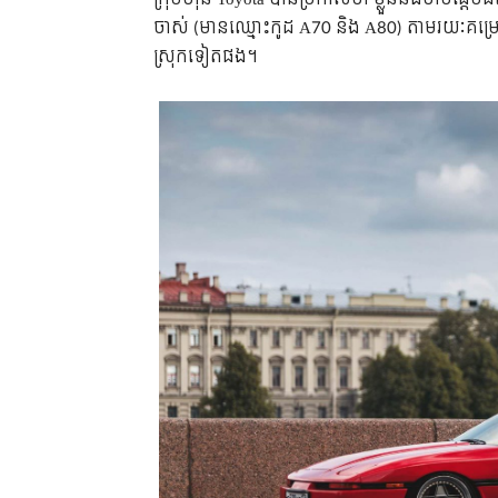
ចាស់ (មានឈ្មោះកូដ A70 និង A80) តាមរយៈគម្រោង
ស្រុកទៀតផង។