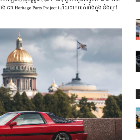
 GR Heritage Parts Project ហើយដាក់លក់ទាំងក្នុង និងក្រៅ