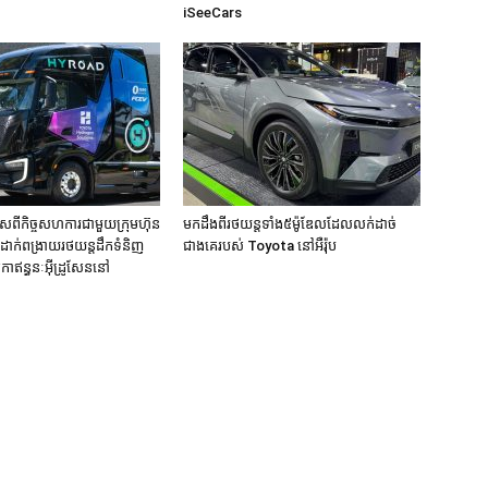
iSeeCars
សពីកិច្ចសហការជាមួយក្រុមហ៊ុន
មកដឹងពីរថយន្តទាំង៥ម៉ូឌែលដែលលក់ដាច់
ីដាក់ពង្រាយរថយន្តដឹកទំនិញ
ជាងគេរបស់ Toyota នៅអឺរ៉ុប
កាឥន្ធនៈអុីដ្រូសែននៅ
ក