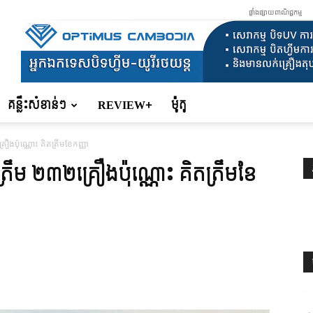
ផ្ទាំងផ្សាយពាណិជ្ជកម្ម
គន្លឹះសំខាន់ៗ
REVIEW+
ម៉ូតូ
ងប៉ុណ្ណោះ គិតត្រឹមខែកញ្ញា
ឹម ២៣២គ្រឿងប៉ុណ្ណោះ គិតត្រឹមខែ