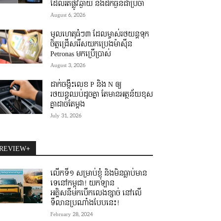
ដែលរត់ផ្លូវឆ្ងាយ និងដឹកធ្ងន់ជាប្រចាំ
August 6, 2026
មូលហេតុធំៗ៣ ដែលម្ចាស់រថយន្តទុក
ចិត្តជ្រើសរើសយកប្រេងម៉ាស៊ីន
Petronas មកប្រើប្រាស់
August 3, 2026
ដាក់ចង្កឹះលេខ P និង N ឲ្យ
រថយន្តឈប់ដូចគ្នា តែមានអត្ថន័យខុស
គ្នាដាច់តែម្តង
July 31, 2026
REVIEW+
លើកទី១ សម្រាប់ខ្ញុំ និងមិនធ្លាប់មាន
ទេនៅកម្ពុជា! យកឡាន
អគ្គិសនីមកបើកលេងខ្សាច់ នៅលើ
ទីលានប្រណាំងបែបនេះ!
February 28, 2024