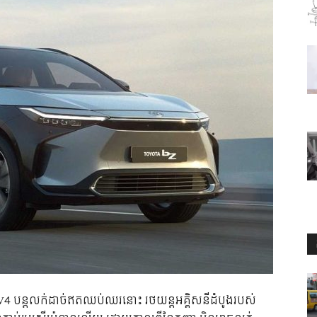
 បន្តលក់ដាច់ឥតឈប់ឈរនោះ រថយន្តអគ្គិសនី​ដំបូងរបស់