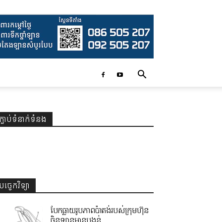
ភ្ជាប់ទំនាក់ទំនង
បច្ចេកវិទ្យា
បែកធ្លាយរូបភាពប៉ាតង់របស់ក្រុមហ៊ុន
ចិនឡានមានបង្គន់