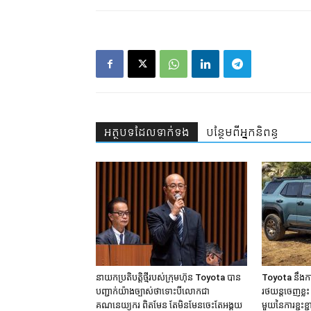
អត្ថបទ​ដែល​ទាក់ទង
បន្ថែម​ពី​អ្នកនិពន្ធ
នាយកប្រតិបត្តិថ្មីរបស់ក្រុមហ៊ុន Toyota បាន
Toyota នឹងក
បញ្ជាក់យ៉ាងច្បាស់ថាទោះបីលោកជា
រថយន្ដចេញខ្ល
គណនេយ្យករ ពិតមែន តែមិនមែនចេះតែអង្គុយ
មួយនៃការខ្ជះខ