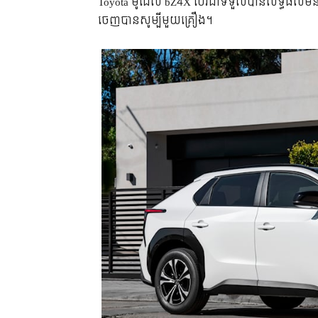
Toyota ម៉ូដែល bZ4X បែរជាទទួលបានលទ្ធផលមិន
ចេញបានសូម្បីមួយគ្រឿង។