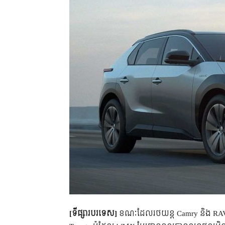
[ទីផ្សារបរទេស]
ខណៈដែលរថយន្ត Camry និង RAV4