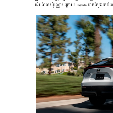
ដើមខែនេះប៉ុណ្ណោះ ក្រោយ Toyota អាចស្វែងរក