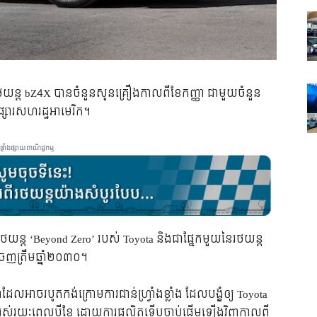
់រថយន្ត bZ4X បានចំនួនសូនគ្រឿងកាលពីខែកញ្ញា ជាមួយចំនួន
្សារសហរដ្ឋអាមេរិក។
ផ្ទាំងផ្សាយពាណិជ្ជកម្ម
យន្ត ‘Beyond Zero’ របស់ Toyota និងជាផ្នែកមួយនៃរថយន្ត
េញត្រឹមឆ្នាំ២០៣០។
អាចរបូតកង់ក្រោមការជាន់ហ្វ្រាំងខ្លាំង ដែលបង្ខំឲ្យ Toyota
ិតអស់រយៈពេលបីខែ ដោយការផលិតទើបចាប់ផ្ដើមឡើងវិញកាលពី