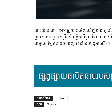
ទោះយ៉ាងណា bZ4X ត្រូវបានមើលឃើញថាជាគូប្រជែងដ
ខ្លាំង។ រថយន្តនេះប្រើម៉ូទ័រអគ្គិសនីមួយដែលអ
ជាមួយតម្លៃ ៤២ ០០០ដុល្លារ នៅសហរដ្ឋអាមេរិក៕
ប្រភព​ព័ត៌មាន
carbuzz
ស្លាក
Toyota