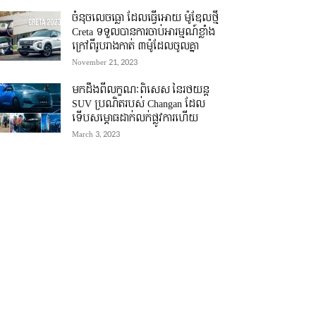
ចំនុចលេចធ្លោ ដែលធ្វើអោយ ម៉ូឌែលថ្មី
Creta ទទួលបានការចាប់អារម្មណ៍ខ្លាំង
ក្រៅពីរូបរាងកាត់ ៣ម៉ូដែលចូលគ្នា
November 21, 2023
មកដឹងពីលក្ខណៈពិសេស នៃរថយន្ត
SUV ប្រណិតរបស់ Changan ដែល
ទើបសម្ភោធដាក់លក់ផ្លូវការហើយ
March 3, 2023