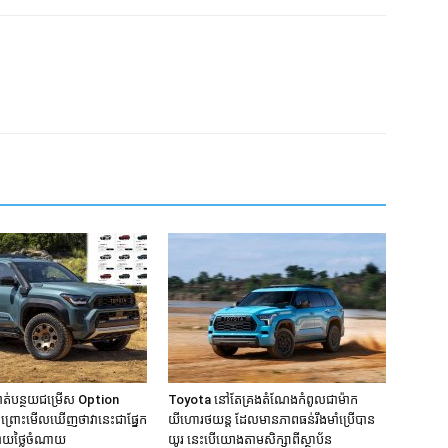
ាត់បន្ថយជម្រើស Option
Toyota នៅតែគ្រងតំណែងកំពូលជាម៉ាក
ះ ព្រោះមើលឃើញថាវានេះជាផ្នែក
យីហោរថយន្ដ ដែលមានភាពធន់រឹងមាំប្រើបាន
្ជាយថ្លៃចំណាយ
យូរ នេះបើយោងតាមសិក្សាពីស្ថាប័ន