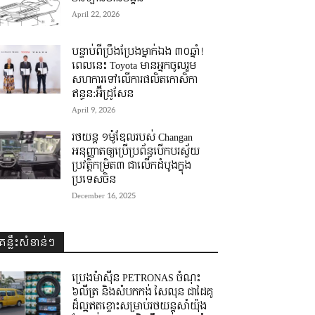
April 22, 2026
បន្ទាប់ពីប្រឹងប្រែងម្នាក់ឯង ៣០ឆ្នាំ! ​
ពេលនេះ Toyota មានអ្នកចូលរួម
សហការទៅលើការផលិតកោសិកា
ឥន្ធន:អ៊ីដ្រូសែន
April 9, 2026
រថយន្ត ១ម៉ូឌែលរបស់ Changan
អនុញ្ញាតឲ្យប្រើប្រព័ន្ធបើកបរស្វ័យ
ប្រវត្តិកម្រិត៣ ជាលើកដំបូងក្នុង
ប្រទេសចិន
December 16, 2025
គន្លឹះសំខាន់ៗ
ប្រេងម៉ាស៊ីន PETRONAS ចំណុះ
៦លីត្រ និងសំបកកង់ សៃលុន ជាដៃគូ
ដ៏ល្អឥតខ្ចោះសម្រាប់រថយន្តសាំយ៉ុង