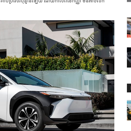
គាប់ប្រសើរប៉ុន្មានឡើយ ដោយកាលពីខែកញ្ញា មិនអាចលក់