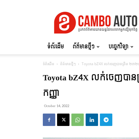
Cambo
Auto
ទំព័រដើម
ព័ត៍មានថ្មីៗ
បច្ចេកវិទ្យា
ទំព័រដើម
ព័ត៍មានថ្មីៗ
Toyota bZ4X លក់ចេញបានត្រឹម ២៣២គ្រឿ
Toyota bZ4X លក់ចេញបានត្រ
កញ្ញា
October 14, 2022