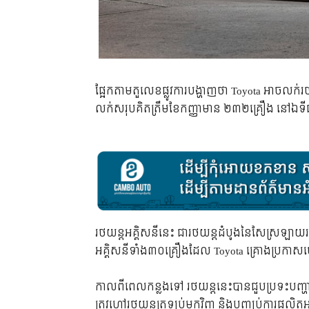
ផ្អែកតាមតួលេខផ្លូវការបង្ហាញថា Toyota អាចលក
លក់សរុបគិតត្រឹមខែកញ្ញាមាន ២៣២គ្រឿង នៅឯទីផ
រថយន្តអគ្គិសនីនេះ ជារថយន្តដំបូងនៃសែស្រឡាយរថ
អគ្គិសនីទាំង៣០គ្រឿងដែល Toyota គ្រោងប្រកាសច
កាលពីពេលកន្លងទៅ រថយន្តនេះបានជួបប្រទះបញ្ហាដែល
ត្រូវហៅរថយន្តត្រឡប់មកវិញ និងបញ្ឈប់ការផល