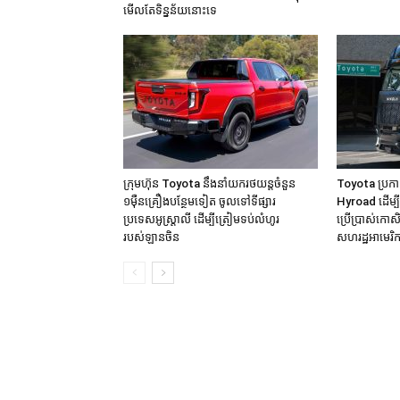
មើលតែទិន្នន័យនោះទេ
ក្រុមហ៊ុន Toyota នឹងនាំយករថយន្តចំនួន
Toyota ប្រកា
១មុឺនគ្រឿងបន្ថែមទៀត ចូលទៅទីផ្សារ
Hyroad ដើម្ប
ប្រទេសអូស្ត្រាលី ដើម្បីត្រៀមទប់លំហូរ
ប្រើប្រាស់កោសិ
របស់ឡានចិន
សហរដ្ឋអាមេរិ