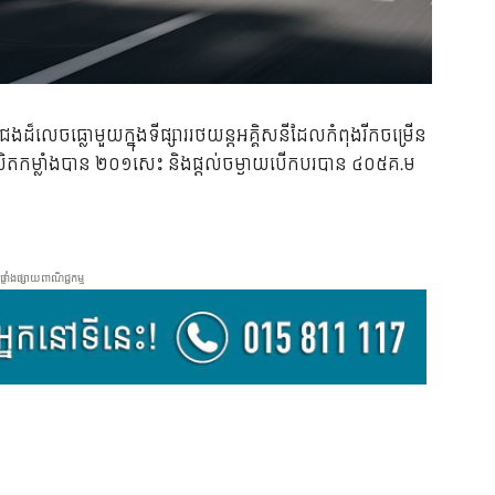
៏លេចធ្លោមួយក្នុងទីផ្សាររថយន្តអគ្គិសនីដែលកំពុងរីកចម្រើន
ាចផលិតកម្លាំងបាន ២០១សេះ និងផ្ដល់ចម្ងាយបើកបរបាន ៤០៥គ.ម
ផ្ទាំងផ្សាយពាណិជ្ជកម្ម