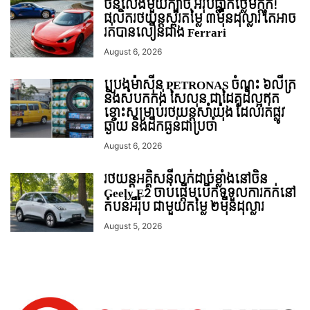
ចិនលេងមួយក្បាច់ អឺរ៉ុបធ្លាក់ថ្លើមក្តុក!
ផលិតរថយន្តស្ព័រតម្លៃ ៣ម៉ឺនដុល្លារ តែអាច
រត់បានលឿនជាង Ferrari
August 6, 2026
ប្រេងម៉ាស៊ីន PETRONAS ចំណុះ ៦លីត្រ
និងសំបកកង់ សៃលុន ជាដៃគូដ៏ល្អឥត
ខ្ចោះសម្រាប់រថយន្តសាំយ៉ុង ដែលរត់ផ្លូវ
ឆ្ងាយ និងដឹកធ្ងន់ជាប្រចាំ
August 6, 2026
រថយន្ដអគ្គិសនីលក់ដាច់ខ្លាំងនៅចិន
Geely E2 ចាប់ផ្តើមបើកទទួលការកក់នៅ
តំបន់អឺរ៉ុប ជាមួយតម្លៃ ២ម៉ឺនដុល្លារ
August 5, 2026