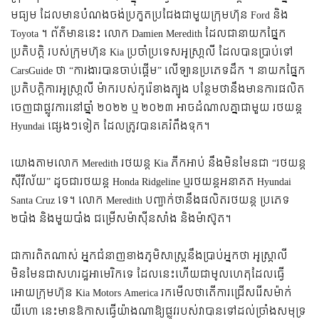
មធ្យម ដែលមានបំណងចង់ប្រកួតប្រជែងជាមួយក្រុមហ៊ុន Ford និង
Toyota ។ ព័ត៌មាននេះ លោក Damien Meredith ដែលជានាយកផ្នែក
ប្រតិបត្តិ របស់ក្រុមហ៊ុន Kia ប្រចាំប្រទេសអូស្រា្តលី ដែលបានប្រាប់ទៅ
CarsGuide ថា “ការងារបានចាប់ផ្តើម” លើឡានប្រភេទដឹក ។ នាយកផ្នែក
ប្រតិបតិ្តការអូស្រា្តលី ម៉ាករបស់កូរ៉េខាងត្បូង បន្ថែមថានឹងមានការផលិត
ចេញជាផ្លូវការនៅឆ្នាំ ២០២២ ឬ ២០២៣ អាចដំណាលគ្នាជាមួយ រថយន្ត
Hyundai ផ្សេងៗទៀត ដែលត្រូវបានគេរំពឹងទុក។
យោងតាមលោក Meredith រថយន្ត Kia ភីកអាប់ នឹងមិនមែនជា “រថយន្ត
ស៊ីវីល័យ” ដូចជារថយន្ត Honda Ridgeline ឬរថយន្តអនាគត Hyundai
Santa Cruz ទេ។ លោក Meredith បញ្ជាក់ថានឹងផលិតរថយន្ត ប្រភេទ
២បាំង និងមួយបាំង ជម្រើសម៉ាស៊ីនសាំង និងម៉ាស៊ូត។
ជាការពិតណាស់ អ្នកជំនាញខាងភូមិសាស្ត្រនឹងប្រាប់អ្នកថា អូស្រ្តាលី
មិនមែនជាសហរដ្ឋអាមេរិកទេ ដែលនេះហើយជាមូលហេតុដែលធ្វើ
អោយក្រុមហ៊ុន Kia Motors America រកមើលថាតើការជ្រើសរើសម៉ាក់
យីហោ នេះមានឱកាសធ្វើយ៉ាងណាឱ្យផ្លូវរបស់វាបានទៅដល់ច្រាំងសមុទ្រ