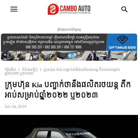
ផ្ទាំងផ្សាយពាណិជ្ជកម្ម
ទំព័រដើម
ព័ត៍មានថ្មីៗ
ក្រុមហ៊ុន Kia បញ្ជាក់ថានឹងផលិតរថយន្ត ភីកអាប់សម្រាប់
ឆ្នាំ២០២២ ឬ២០២៣
ក្រុមហ៊ុន Kia បញ្ជាក់ថានឹងផលិតរថយន្ត ភីក
អាប់សម្រាប់ឆ្នាំ២០២២ ឬ២០២៣
July 26, 2019