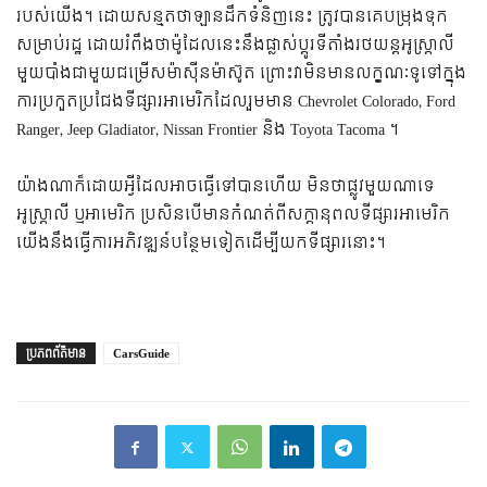
របស់យើង។ ដោយសន្មតថាឡានដឹកទំនិញនេះ ត្រូវបានគេបម្រុងទុក
សម្រាប់រដ្ឋ ដោយរំពឹងថាម៉ូដែលនេះនឹងផ្លាស់ប្តូរទីតាំងរថយន្តអូស្រ្តាលី
មួយបាំងជាមួយជម្រើសម៉ាស៊ីនម៉ាស៊ូត ព្រោះវាមិនមានលក្ខណៈទូទៅក្នុង
ការប្រកួតប្រជែងទីផ្សារអាមេរិកដែលរួមមាន Chevrolet Colorado, Ford
Ranger, Jeep Gladiator, Nissan Frontier និង Toyota Tacoma ។
យ៉ាងណាក៏ដោយអ្វីដែលអាចធ្វើទៅបានហើយ មិនថាផ្លូវមួយណាទេ
អូស្ត្រាលី ឬអាមេរិក ប្រសិនបើមានកំណត់ពីសក្តានុពលទីផ្សារអាមេរិក
យើងនឹងធ្វើការអភិវឌ្ឍន៍បន្ថែមទៀតដើម្បីយកទីផ្សារនោះ។
ប្រភព​ព័ត៌មាន
CarsGuide