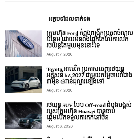
អត្ថបទ​ដែល​ទាក់ទង
ក្រុមហ៊ុន Ford កំពុងពង្រីកប្រភពចំណូល
បន្ថែម ដោយមិនពឹងផ្អែកតែលើការលក់
រថយន្ដតែមួយមុខនោះទេ
August 7, 2026
Toyota អាមេរិក ប្រកាសចេញរថយន្ត
អគ្គិសនី bZ 2027 ជាមួយតម្លៃចាប់ពីជាង
៣ម៉ឺន ៤ពាន់ដុល្លារឡើងទៅ
August 7, 2026
រថយន្ត SUV បែប Off-road ដំបូងបង្អស់
របស់ក្រុមហ៊ុន Huawei បានចាប់
ផ្តើមបើកទទួលការកក់នៅចិន
August 6, 2026