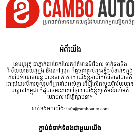
អំពី​យើង
ខេមបូអូតូ ជាភ្នាក់ងារចែករំលែកព័ត៍មានឌីជីថល ទាក់ទងនឹង
វិស័យយានយន្តក្នុង និងក្រៅស្រុក ក៏ដូចជាផ្តល់នូវគន្លឹះសំខាន់ៗក្នុង
ការថែទំាយានយន្ត ជាខេមរៈភាសា។ យើងខ្ញុំអាចរីកចំរើនទៅបានគឺ
អាស្រ័យលើការចូលរួមពីអ្នកទាំងអស់គ្នា ដើម្បីលើកស្ទួយវិស័យយាន
យន្តនៅកម្ពុជា ក៏ដូចខេមរៈភាសាខ្មែរ។ យើងខ្ញុំស្វាគមន៌រាល់មតិ
យោបល់ ដើម្បីស្ថាបនា។
ទាក់ទង​មក​យើង:
info@camboauto.com
ភ្ជាប់ទំនាក់ទំនងជាមួយយើង