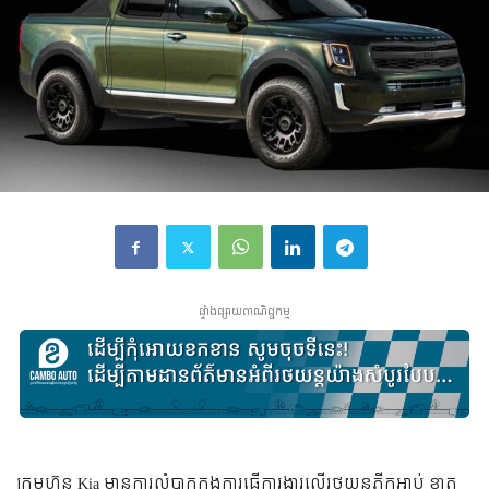
ផ្ទាំងផ្សាយពាណិជ្ជកម្ម
ក្រុមហ៊ុន Kia មានការលំបាកក្នុងការធ្វើការងារលើរថយន្តភីកអាប់ ខ្នាត