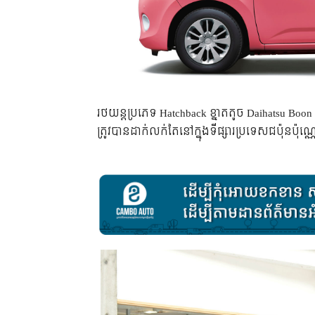
រថយន្ត​ប្រភេទ Hatchback ខ្នាត​តូច Daihatsu Boon 
ត្រូវ​បាន​ដាក់​លក់​តែ​នៅ​ក្នុង​ទីផ្សារ​ប្រទេស​ជប៉ុន​ប៉ុណ