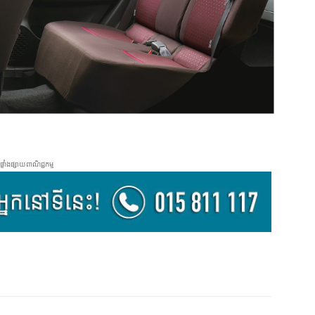
ផ្ទាំងផ្សាយពាណិជ្ជកម្ម