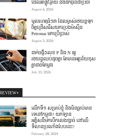
ដែលរត់ផ្លូវឆ្ងាយ និងដឹកធ្ងន់ជាប្រចាំ
August 6, 2026
មូលហេតុធំៗ៣ ដែលម្ចាស់រថយន្តទុក
ចិត្តជ្រើសរើសយកប្រេងម៉ាស៊ីន
Petronas មកប្រើប្រាស់
August 3, 2026
ដាក់ចង្កឹះលេខ P និង N ឲ្យ
រថយន្តឈប់ដូចគ្នា តែមានអត្ថន័យខុស
គ្នាដាច់តែម្តង
July 31, 2026
REVIEW+
លើកទី១ សម្រាប់ខ្ញុំ និងមិនធ្លាប់មាន
ទេនៅកម្ពុជា! យកឡាន
អគ្គិសនីមកបើកលេងខ្សាច់ នៅលើ
ទីលានប្រណាំងបែបនេះ!
February 28, 2024