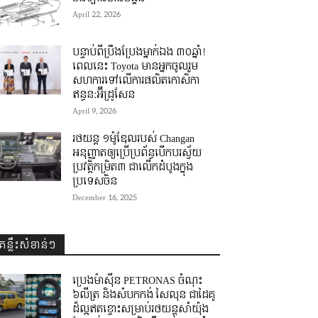
April 22, 2026
បន្ទាប់ពីប្រឹងប្រែងម្នាក់ឯង ៣០ឆ្នាំ! ​
ពេលនេះ Toyota មានអ្នកចូលរួម
សហការទៅលើការផលិតកោសិកា
ឥន្ធន:អ៊ីដ្រូសែន
April 9, 2026
រថយន្ត ១ម៉ូឌែលរបស់ Changan
អនុញ្ញាតឲ្យប្រើប្រព័ន្ធបើកបរស្វ័យ
ប្រវត្តិកម្រិត៣ ជាលើកដំបូងក្នុង
ប្រទេសចិន
December 16, 2025
គន្លឹះសំខាន់ៗ
ប្រេងម៉ាស៊ីន PETRONAS ចំណុះ
៦លីត្រ និងសំបកកង់ សៃលុន ជាដៃគូ
ដ៏ល្អឥតខ្ចោះសម្រាប់រថយន្តសាំយ៉ុង