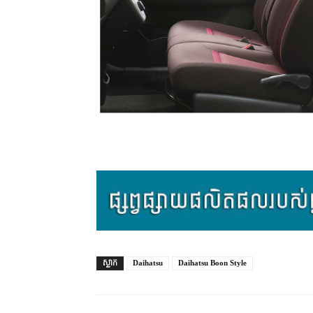
ស្លាក
Daihatsu
Daihatsu Boon Style