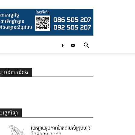
ភ្ជាប់ទំនាក់ទំនង
បច្ចេកវិទ្យា
បែកធ្លាយរូបភាពប៉ាតង់របស់ក្រុមហ៊ុន
ចិនឡានមានបង្គន់