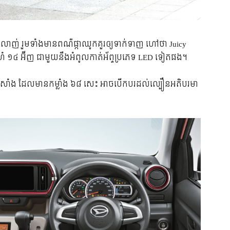
​ស្រលាញ់ រួមទាំង​មាន​ពណ៌​ផ្កា​ឈូក​គួរ​ឲ្យ​ទាក់ទាញ ហៅ​ថា Juicy
ំហំ ១៤ អ៊ីញ ជាមួយ​នឹង​អំពូល​កាត់​អ័ព្ទ​ប្រភេទ LED ទៀត​ផង។
៊ីន​សាំង ដែល​មាន​កម្លាំង ៦៨ សេះ អាច​បើកបរ​ដល់​ល្បឿន​អតិបរមា