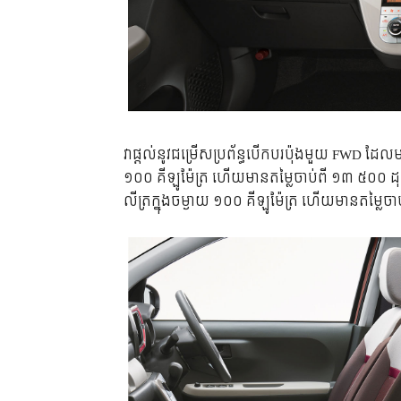
វា​ផ្តល់​នូវ​ជម្រើស​ប្រព័ន្ធ​បើកបរ​ប៉ុងមួយ FWD ដែល​មា
១០០ គីឡូម៉ែត្រ ហើយ​មាន​តម្លៃ​ចាប់​ពី ១៣ ៥០០ ដុល
លីត្រ​ក្នុង​ចម្ងាយ ១០០ គីឡូម៉ែត្រ ហើយ​មាន​តម្លៃ​ចា