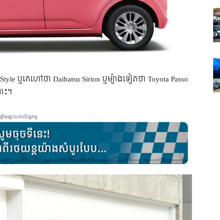
Style ឬ​គេ​ហៅ​ថា Daihatsu Sirion ឬ​ម្យ៉ាង​ទៀត​ថា Toyota Passo
្ណោះ។
ផ្ទាំងផ្សាយពាណិជ្ជកម្ម