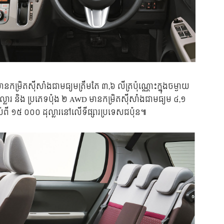
ន​កម្រិត​ស៊ីសាំង​ជា​មធ្យម​ត្រឹមតែ ៣,៦ លីត្រ​ប៉ុណ្ណោះ​ក្នុង​ចម្ងាយ
្លារ និង ប្រភេទប៉ុង ២ AWD មាន​កម្រិត​ស៊ីសាំង​ជា​មធ្យម ៤,‌១
ប់​ពី ១៥ ០០០ ដុល្លារ​នៅ​លើ​ទីផ្សារ​ប្រទេស​ជប៉ុន៕