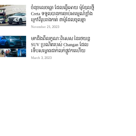
ចំនុចលេចធ្លោ ដែលធ្វើអោយ ម៉ូឌែលថ្មី
Creta ទទួលបានការចាប់អារម្មណ៍ខ្លាំង
ក្រៅពីរូបរាងកាត់ ៣ម៉ូដែលចូលគ្នា
November 21, 2023
មកដឹងពីលក្ខណៈពិសេស នៃរថយន្ត
SUV ប្រណិតរបស់ Changan ដែល
ទើបសម្ភោធដាក់លក់ផ្លូវការហើយ
March 3, 2023