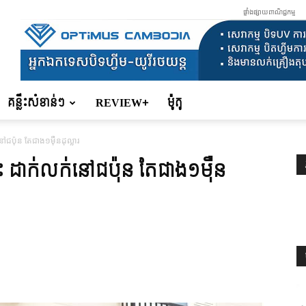
ផ្ទាំងផ្សាយពាណិជ្ជកម្ម
គន្លឹះសំខាន់ៗ
REVIEW+
ម៉ូតូ
ៅជប៉ុន តែជាង១ម៉ឺនដុល្លារ
េះ ដាក់លក់នៅជប៉ុន តែជាង១ម៉ឺន