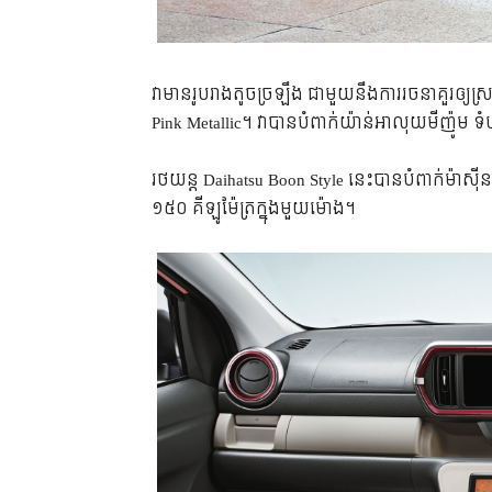
វា​មាន​រូបរាង​តូច​ច្រឡឹង ជាមួយ​នឹង​ការ​រចនា​គួរ​ឲ្យ
Pink Metallic។ វា​បាន​បំពាក់​យ៉ាន់​អាលុយមីញ៉ូម ទ
រថយន្ត Daihatsu Boon Style នេះ​បាន​បំពាក់​ម៉ាស
១៥០ គីឡូម៉ែត្រ​ក្នុង​មួយ​ម៉ោង។