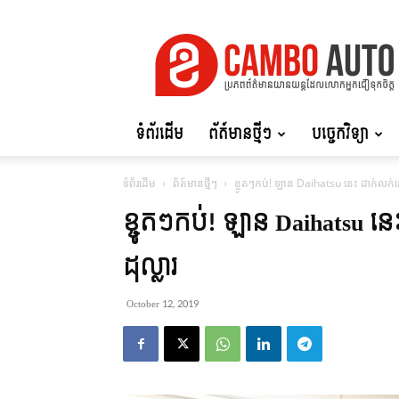
Cambo
Auto
ទំព័រដើម
ព័ត៍មានថ្មីៗ
បច្ចេកវិទ្យា
ទំព័រដើម
ព័ត៍មានថ្មីៗ
ខ្ចូតៗកប់! ឡាន Daihatsu នេះ ដាក់លក់ន
ខ្ចូតៗកប់! ឡាន Daihatsu ន
ដុល្លារ
October 12, 2019