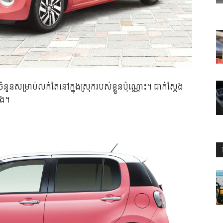
ន​សម្រាប់​លក់​តែ​នៅ​ក្នុង​ស្រុក​របស់​ខ្លួន​ប៉ុណ្ណោះ។ ជាក់ស្តែង​
ចឹង។