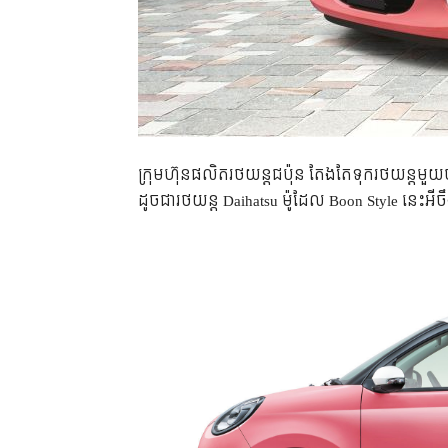
ក្រុមហ៊ុន​ផលិត​រថយន្ត​ជប៉ុន តែងតែ​ទុក​រថយន្ត​មួយ​ចំនួ
ដូច​ជា​រថយន្ត Daihatsu ម៉ូដែល Boon Style នេះអី