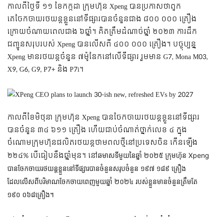
កាលពីថ្ងៃទី ១១ ខែកក្កដា ក្រុមហ៊ុន Xpeng បានប្រកាសថាពួក
គេចែកចាយ​រថយន្ដខ្លួននៅទីផ្សារបានចំនួនជាង ៨០០ ០០០ គ្រឿង
ក្រោយចំណាយពេលជាង ៦ឆ្នាំ។ គិតត្រឹមដំណាច់ឆ្នាំ ២០២៣ ការដឹក
ជញ្ជូនសរុបរបស់ Xpeng បានលើសពី ៤០០ ០០០ គ្រឿង។ បច្ចុប្បន្ន
Xpeng មានរថយន្ដចំនួន ៧ម៉ូឌែកនៅលើទីផ្សារ រួមមាន G7, Mona M03,
X9, G6, G9, P7+ និង P7i។
កាលពីខែមិថុនា ក្រុមហ៊ុន Xpeng បានចែកចាយ​រថយន្ដខ្លួននៅទីផ្សារ
បានចំនួន ៣៤ ៦១១ គ្រឿង ហើយជាប់ចំណាត់ថ្នាក់លេខ ៤ ក្នុង
ចំណោមក្រុមហ៊ុនផលិតរថយន្តថាមពលថ្មីនៅប្រទេសចិន កើនឡើង
២២៤% បើធៀបនឹងឆ្នាំមុន។ នៅ
ឆមាសទីមួយនៃឆ្នាំ ២០២៥ ក្រុមហ៊ុន Xpeng
បានចែកចាយ​រថយន្ដខ្លួននៅទីផ្សារបានចំនួនសរុបចំនួន ១៩៧ ១៨៩ គ្រឿង
ដែលលើសពីបរិមាណចែកចាយពេញមួយឆ្នាំ ២០២៤ របស់ខ្លួនមានចំនួនត្រឹមតែ
១៩០ ០៦៨គ្រឿង។