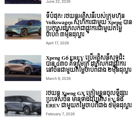
June 22, 2026
ទីបំផុត! រថយន្ដអគ្គិសនីរបស់ក្រុមហ៊ុន
Volkswagen សហការជាមួយ Xpeng បាន
ប្រកាសដាក់លក់ជាផ្លូវការជាមួយតម្លៃ
ចាប់ពី ៣មុឺនដុល្លារ
April 17, 2026
Xpeng G6 EREV ប្រើអគ្គិសនីសុទ្ធជិះ
បាន ៤៣០ គីឡូម៉ែត្រ ដាក់លក់ជាផ្លូវការ
នៅចិនជាមួយតម្លៃចាប់ពីជាង ២មុឺនដុល្លារ
March 9, 2026
រថយន្ត Xpeng GX ត្រៀមខ្លួនចូលទីផ្សារ
ប្រទេសចិន មានទាំងជម្រើស EV និង
EREV ជាមួយតម្លៃចាប់ពីជាង ៥ម៉ឺនដុល្លារ
February 7, 2026