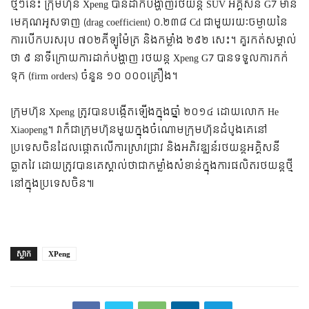
ថ្មីៗនេះ ក្រុមហ៊ុន Xpeng បានដាក់បង្ហាញរថយន្ត SUV អគ្គិសនី G7 មាន
មេគុណអូសទាញ (drag coefficient) ០.២៣៨ Cd ជាមួយរយៈចម្ងាយនៃ
ការបើកបរសរុប ៧០២គីឡូម៉ែត្រ និងកម្លាំង ២៩២ សេះ។ គួរ​កត់​សម្គាល់​
ថា ៩ នាទី​ក្រោយ​ការ​ដាក់​បង្ហាញ រថយន្ត Xpeng G7 បានទទួលការកក់
ទុក (firm orders) ចំនួន ១០ ០០០គ្រឿង។
ក្រុមហ៊ុន Xpeng ត្រូវបានបង្កើតឡើងក្នុងឆ្នាំ ២០១៤ ដោយលោក He
Xiaopeng។ វាក៏​ជាក្រុមហ៊ុនមួយក្នុងចំណោមក្រុមហ៊ុនដំបូងគេនៅ
ប្រទេសចិនដែលផ្តោតលើការស្រាវជ្រាវ និងអភិវឌ្ឍន៍រថយន្តអគ្គិសនី
ឆ្លាតវៃ ដោយត្រូវបានគេស្គាល់ថាជាកម្លាំងសំខាន់ក្នុងការផលិតរថយន្តថ្មី
នៅក្នុងប្រទេសចិន៕
ស្លាក
XPeng