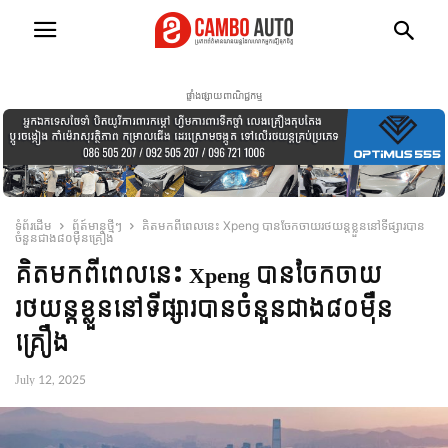
ផ្ទាំងផ្សាយពាណិជ្ជកម្ម
ទំព័រដើម
ព័ត៍មានថ្មីៗ
គិតមកពីពេលនេះ Xpeng បានចែកចាយ​រថយន្ដខ្លួននៅទីផ្សារបាន
ចំនួនជាង៨០មុឺនគ្រឿង
គិតមកពីពេលនេះ Xpeng បានចែកចាយ​
រថយន្ដខ្លួននៅទីផ្សារបានចំនួនជាង៨០មុឺន
គ្រឿង
July 12, 2025