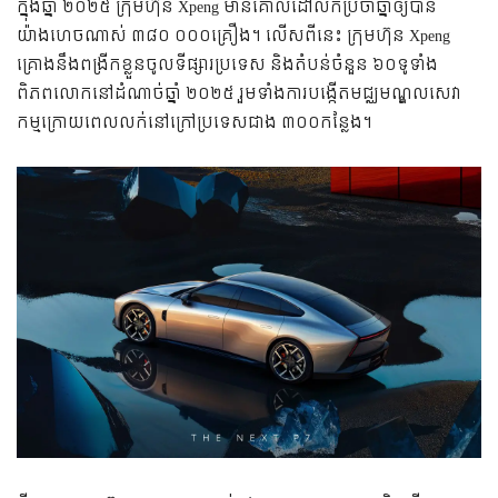
ក្នុងឆ្នាំ ២០២៥ ក្រុមហ៊ុន Xpeng មានគោលដៅលក់ប្រចាំឆ្នាំឲ្យបាន
យ៉ាងហេចណាស់ ៣៨០ ០០០គ្រឿង។ លើសពីនេះ ក្រុមហ៊ុន Xpeng
គ្រោងនឹងពង្រីកខ្លួនចូលទីផ្សារប្រទេស និងតំបន់ចំនួន ៦០ទូទាំង
ពិភពលោកនៅដំណាច់ឆ្នាំ ២០២៥ រួមទាំងការបង្កើតមជ្ឈមណ្ឌលសេវា
កម្មក្រោយពេលលក់នៅក្រៅប្រទេសជាង ៣០០កន្លែង។