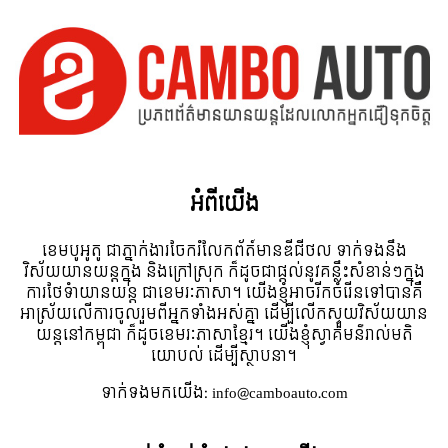
អំពី​យើង
ខេមបូអូតូ ជាភ្នាក់ងារចែករំលែកព័ត៍មានឌីជីថល ទាក់ទងនឹង
វិស័យយានយន្តក្នុង និងក្រៅស្រុក ក៏ដូចជាផ្តល់នូវគន្លឹះសំខាន់ៗក្នុង
ការថែទំាយានយន្ត ជាខេមរៈភាសា។ យើងខ្ញុំអាចរីកចំរើនទៅបានគឺ
អាស្រ័យលើការចូលរួមពីអ្នកទាំងអស់គ្នា ដើម្បីលើកស្ទួយវិស័យយាន
យន្តនៅកម្ពុជា ក៏ដូចខេមរៈភាសាខ្មែរ។ យើងខ្ញុំស្វាគមន៌រាល់មតិ
យោបល់ ដើម្បីស្ថាបនា។
ទាក់ទង​មក​យើង:
info@camboauto.com