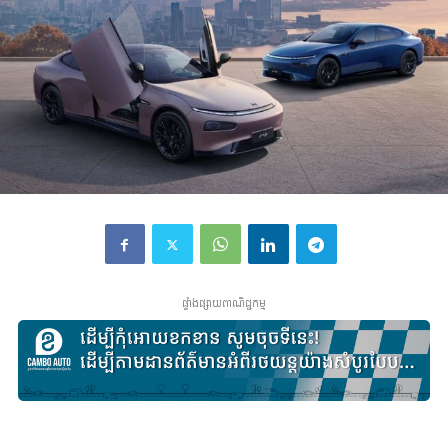
ផ្ទាំងផ្សាយពាណិជ្ជកម្ម