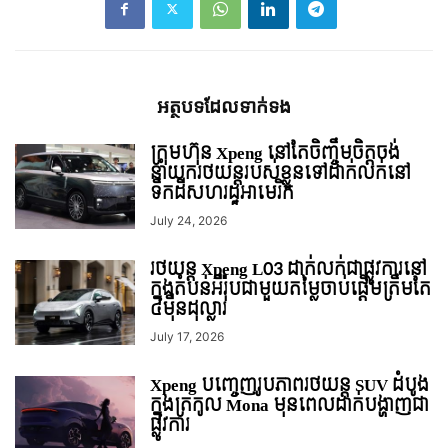
អត្ថបទ​ដែល​ទាក់ទង
ក្រុមហ៊ុន Xpeng នៅតែចិញ្ចឹមចិត្តចង់
នាំយករថយន្ដរបស់ខ្លួនទៅដាក់លក់នៅ
ទឹកដីសហរដ្ឋអាមេរិក
July 24, 2026
រថយន្ត Xpeng L03 ដាក់លក់ជាផ្លូវការនៅ
ក្នុងតំបន់អឺរ៉ុបជាមួយតម្លៃចាប់ផ្ដើមត្រឹមតែ
៤មុឺនដុល្លារ
July 17, 2026
Xpeng បញ្ចេញរូបភាពរថយន្ត SUV ដំបូង
ក្នុងត្រកូល Mona មុនពេលដាក់បង្ហាញជា
ផ្លូវការ