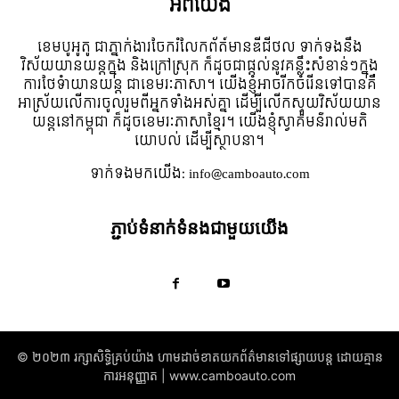
អំពី​យើង
ខេមបូអូតូ ជាភ្នាក់ងារចែករំលែកព័ត៍មានឌីជីថល ទាក់ទងនឹង
វិស័យយានយន្តក្នុង និងក្រៅស្រុក ក៏ដូចជាផ្តល់នូវគន្លឹះសំខាន់ៗក្នុង
ការថែទំាយានយន្ត ជាខេមរៈភាសា។ យើងខ្ញុំអាចរីកចំរើនទៅបានគឺ
អាស្រ័យលើការចូលរួមពីអ្នកទាំងអស់គ្នា ដើម្បីលើកស្ទួយវិស័យយាន
យន្តនៅកម្ពុជា ក៏ដូចខេមរៈភាសាខ្មែរ។ យើងខ្ញុំស្វាគមន៌រាល់មតិ
យោបល់ ដើម្បីស្ថាបនា។
ទាក់ទង​មក​យើង:
info@camboauto.com
ភ្ជាប់ទំនាក់ទំនងជាមួយយើង
© ២០២៣ រក្សាសិទ្ធិគ្រប់យ៉ាង​ ហាមដាច់ខាតយកព័ត៌មានទៅផ្សាយបន្ត ដោយគ្មាន
ការអនុញ្ញាត | www.camboauto.com