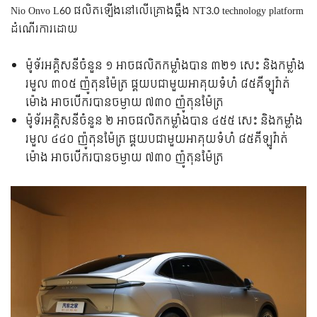
Nio Onvo L60 ផលិតឡើងនៅលើគ្រោងឆ្អឹង NT3.0 technology platform
ដំណើរការដោយ
ម៉ូទ័រអគ្គិសនីចំនួន ១ អាចផលិតកម្លាំងបាន ៣២១ សេះ និងកម្លាំង
រមួល ៣០៥ ញ៉ូតុនម៉ែត្រ ផ្គយបជាមួយអាគុយទំហំ ៨៥គីឡូវ៉ាត់
ម៉ោង អាចបើករបានចម្ងាយ ៧៣០ ញ៉ូតុនម៉ែត្រ
ម៉ូទ័រអគ្គិសនីចំនួន ២ អាចផលិតកម្លាំងបាន ៤៥៥ សេះ និងកម្លាំង
រមួល ៤៤០ ញ៉ូតុនម៉ែត្រ ផ្គយបជាមួយអាគុយទំហំ ៨៥គីឡូវ៉ាត់
ម៉ោង អាចបើករបានចម្ងាយ ៧៣០ ញ៉ូតុនម៉ែត្រ