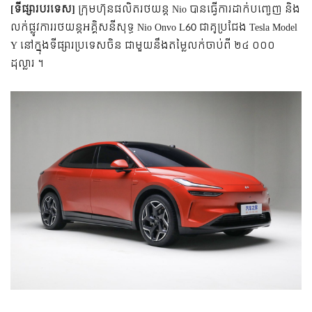
[ទីផ្សារបរទេស]
ក្រុមហ៊ុនផលិតរថយន្ត Nio បានធ្វើការដាក់បញ្ចេញ និង
លក់ផ្លូវការរថយន្តអគ្គិសនីសុទ្ធ Nio Onvo L60 ជាគូប្រជែង Tesla Model
Y នៅក្នុងទីផ្សារប្រទេសចិន ជាមួយនឹងតម្លៃលក់ចាប់ពី ២៤ ០០០
ដុល្លារ ។