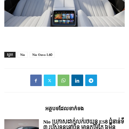
ស្លាក
Nio
Nio Onvo L60
អត្ថបទ​ដែល​ទាក់ទង
Nio ប្រកាសដាក់លក់រថយន្ត ES8 ជំនាន់ទី
៣ របស់ខ្លួននៅចិន មានតម្លៃតែ ៦មុឺន