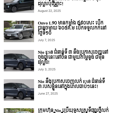
ដុល្លារប៉ុណ្ណោះ!
August 22, 2025
Onvo L90 មានកម្លាំង ៥៩០សេះ បើក
បានចម្ងាយ ៦០៥គ.ម បើកទទួលកក់នៅ
ថ្ងៃទី១០
July 7, 2025
Nio ES8 ជំនាន់ទី ៣ នឹងប្រកាសចេញនៅ
ចុងឆ្នាំនេះនៅចិន ជាមួយតម្លៃខ្ទង់ ៨មុឺន
ដុល្លារ!
July 3, 2025
Nio នឹងប្រកាសចេញលក់ ES8 ជំនាន់ទី
៣ របស់ខ្លួននៅក្នុងពេលឆាប់ៗនេះ!
June 27, 2025
ក្រុមហ៊ុន Nio ប្រើយុទ្ធសាស្រ្ដទីផ្សារថ្មីលក់