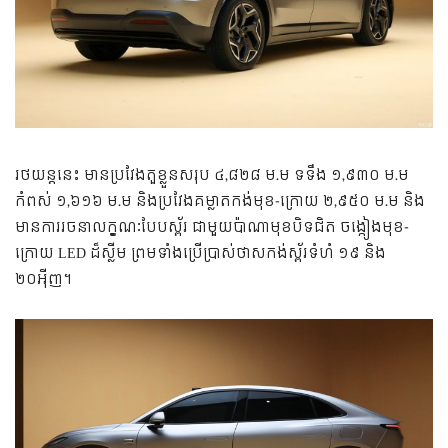
រថយន្តនេះ មានប្រវែងតួខ្លួនសរុប ៤,៨២៨ ម.ម ទទឹង ១,៩៣០ ម.ម
កំពស់ ១,៦១៦ ម.ម និងប្រវែងគម្លាតកង់មុខ-ក្រោយ ២,៩៥០ ម.ម និង
មានការរចនាលក្ខណៈបែបស្ព័រ ជាមួយប៉ាណាមុខបិទជិត ចង្កៀងមុខ-
ក្រោយ LED ដ៏ស្លីម ព្រមទាំងប្រើប្រាស់ថាសកង់ស្ព័រទំហំ ១៩ និង
២០អ៉ីញ។