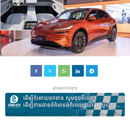
ផ្ទាំងផ្សាយពាណិជ្ជកម្ម