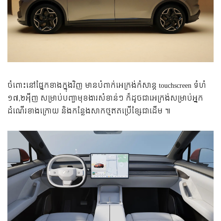
ចំពោះនៅផ្នែកខាងក្នុងវិញ មានបំពាក់អេក្រង់កំសាន្ត touchscreen ទំហំ
១៧,២អ៉ីញ សម្រាប់បញ្ជាមុខងារសំខាន់ៗ ក៏ដូចជាអេក្រង់សម្រាប់អ្នក
ដំណើរខាងក្រោយ និងកន្លែងសាកថ្មឥតប្រើខ្សែជាដើម ៕