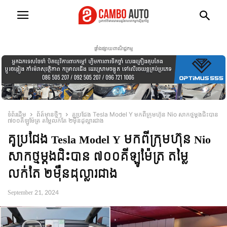
ផ្ទាំងផ្សាយពាណិជ្ជកម្ម
ទំព័រដើម
ព័ត៍មានថ្មីៗ
គូប្រជែង Tesla Model Y មកពីក្រុមហ៊ុន Nio សាកថ្មម្តងជិះបាន
៧០០គីឡូម៉ែត្រ តម្លៃលក់តែ ២មុឺនដុល្លារជាង
គូប្រជែង Tesla Model Y មកពីក្រុមហ៊ុន Nio
សាកថ្មម្តងជិះបាន ៧០០គីឡូម៉ែត្រ តម្លៃ
លក់តែ ២មុឺនដុល្លារជាង
September 21, 2024