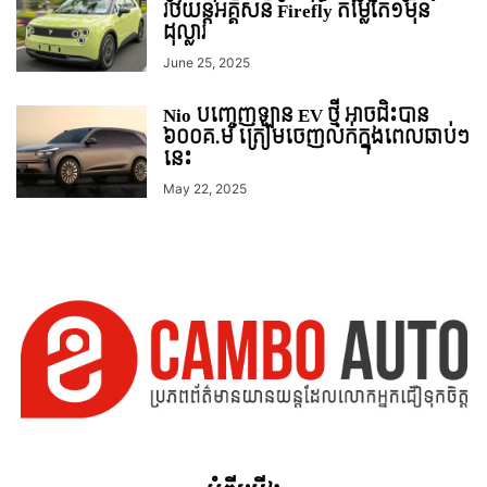
រថយន្ដអគ្គិសនី Firefly តម្លៃតែ១មុឺន
ដុល្លារ
June 25, 2025
Nio បញ្ចេញឡាន EV ថ្មី អាចជិះបាន
៦០០គ.ម ត្រៀមចេញលក់ក្នុងពេលឆាប់ៗ
នេះ
May 22, 2025