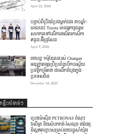
April 22, 2026
បន្ទាប់ពីប្រឹងប្រែងម្នាក់ឯង ៣០ឆ្នាំ! ​
ពេលនេះ Toyota មានអ្នកចូលរួម
សហការទៅលើការផលិតកោសិកា
ឥន្ធន:អ៊ីដ្រូសែន
April 9, 2026
រថយន្ត ១ម៉ូឌែលរបស់ Changan
អនុញ្ញាតឲ្យប្រើប្រព័ន្ធបើកបរស្វ័យ
ប្រវត្តិកម្រិត៣ ជាលើកដំបូងក្នុង
ប្រទេសចិន
December 16, 2025
គន្លឹះសំខាន់ៗ
ប្រេងម៉ាស៊ីន PETRONAS ចំណុះ
៦លីត្រ និងសំបកកង់ សៃលុន ជាដៃគូ
ដ៏ល្អឥតខ្ចោះសម្រាប់រថយន្តសាំយ៉ុង