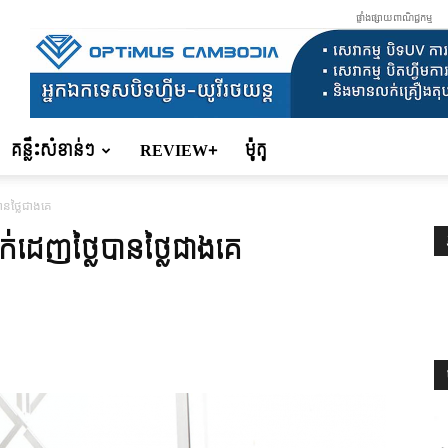
ផ្ទាំងផ្សាយពាណិជ្ជកម្ម
គន្លឹះសំខាន់ៗ
REVIEW+
ម៉ូតូ
នថ្លៃជាងគេ
ដេញថ្លៃបានថ្លៃជាងគេ