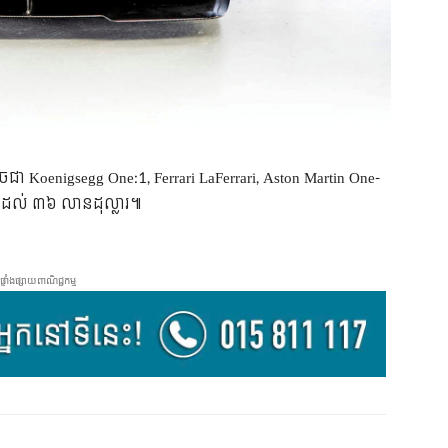
ដូច​ជា​ Koenigsegg One:1, Ferrari LaFerrari, Aston Martin One-
ដល់ ៣៦ លាន​ដុល្លារ៕​​​
ផ្ទាំងផ្សាយពាណិជ្ជកម្ម