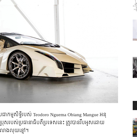
 ដែល​ជា​កម្មសិទ្ធិ​របស់ Teodoro Nguema Obiang Mangue អនុ​
ប្រុស​របស់​ប្រធានាធិបតី​ប្រទេស​នេះ ត្រូវ​បាន​រឹប​អូស​ដោយ​
ណី​លាង​លុយ​ខ្មៅ។