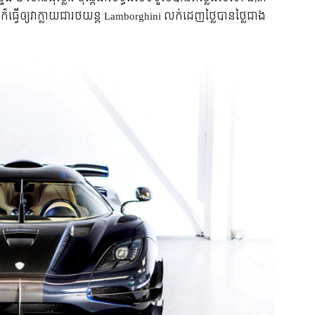
៏​ធ្វើ​ឲ្យ​វា​ក្លាយ​ជា​រថយន្ត Lamborghini លក់​ដេញ​ថ្លៃ​បាន​ថ្លៃ​ជាង​