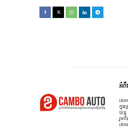
អំព
ខេមប
ក្នុង
យន្ត
រួមព
ខេមរ