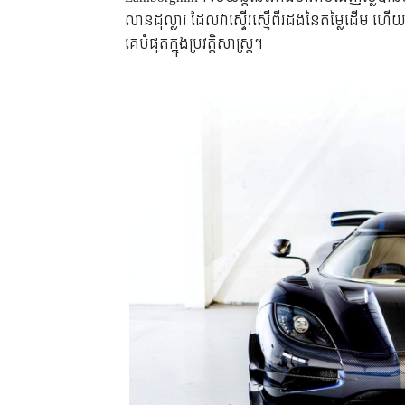
លាន​ដុល្លារ ដែល​វា​ស្ទើរ​ស្មើ​ពីរ​ដង​នៃ​តម្លៃ​ដើម ហើយ​ក
គេ​បំផុត​ក្នុង​ប្រវត្តិសាស្ត្រ។