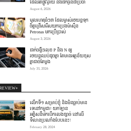
ដែលរត់ផ្លូវឆ្ងាយ និងដឹកធ្ងន់ជាប្រចាំ
August 6, 2026
មូលហេតុធំៗ៣ ដែលម្ចាស់រថយន្តទុក
ចិត្តជ្រើសរើសយកប្រេងម៉ាស៊ីន
Petronas មកប្រើប្រាស់
August 3, 2026
ដាក់ចង្កឹះលេខ P និង N ឲ្យ
រថយន្តឈប់ដូចគ្នា តែមានអត្ថន័យខុស
គ្នាដាច់តែម្តង
July 31, 2026
REVIEW+
លើកទី១ សម្រាប់ខ្ញុំ និងមិនធ្លាប់មាន
ទេនៅកម្ពុជា! យកឡាន
អគ្គិសនីមកបើកលេងខ្សាច់ នៅលើ
ទីលានប្រណាំងបែបនេះ!
February 28, 2024