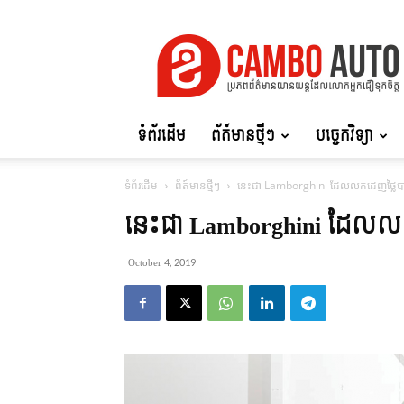
Cambo
Auto
ទំព័រដើម
ព័ត៍មានថ្មីៗ
បច្ចេកវិទ្យា
ទំព័រដើម
ព័ត៍មានថ្មីៗ
នេះជា Lamborghini ដែលលក់ដេញថ្លៃបា
នេះជា Lamborghini ដែលលក់
October 4, 2019