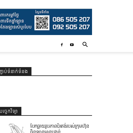
ភ្ជាប់ទំនាក់ទំនង
បច្ចេកវិទ្យា
បែកធ្លាយរូបភាពប៉ាតង់របស់ក្រុមហ៊ុន
ចិនឡានមានបង្គន់