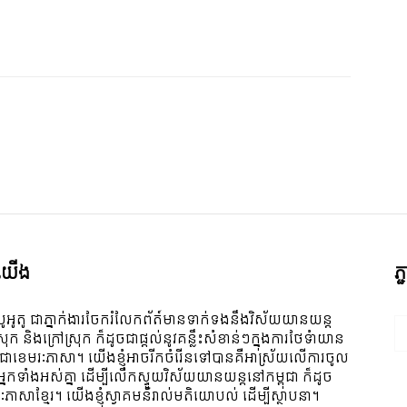
ី​យើង
ភ
ូអូតូ ជាភ្នាក់ងារចែករំលែកព័ត៍មានទាក់ទងនឹងវិស័យយានយន្ត
ស្រុក និងក្រៅស្រុក ក៏ដូចជាផ្តល់នូវគន្លឹះសំខាន់ៗក្នុងការថែទំាយាន
 ជាខេមរៈភាសា។ យើងខ្ញុំអាចរីកចំរើនទៅបានគឺអាស្រ័យលើការចូល
ីអ្នកទាំងអស់គ្នា ដើម្បីលើកស្ទួយវិស័យយានយន្តនៅកម្ពុជា ក៏ដូច
ៈភាសាខ្មែរ។ យើងខ្ញុំស្វាគមន៌រាល់មតិយោបល់ ដើម្បីស្ថាបនា។