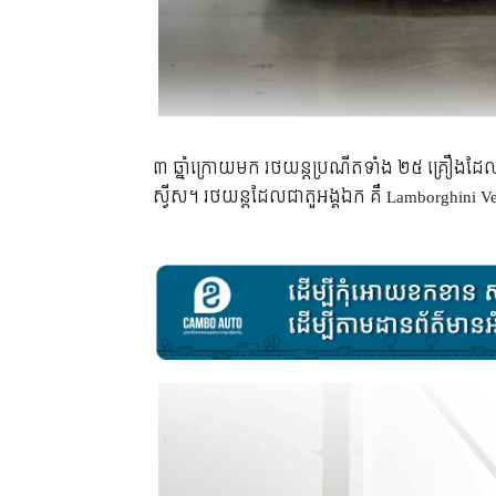
៣ ឆ្នាំ​ក្រោយ​មក រថយន្ត​ប្រណីត​ទាំង ២៥ គ្រឿង​ដែល​ត្
ស្វីស។ រថយន្ត​ដែល​ជា​តួ​អង្គ​ឯក គឺ Lamborghini 