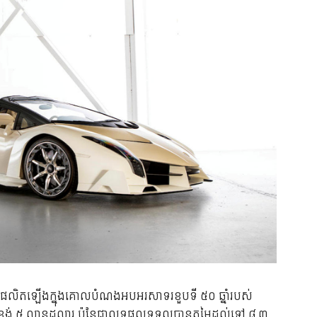
៊ុន​ផលិត​ឡើង​ក្នុង​គោល​បំណង​អបអរ​សាទរ​ខួប​ទី ៥០ ឆ្នាំ​របស់
ខ្ទង់ ៥ លាន​ដុល្លារ ប៉ុន្តែ​ជា​លទ្ធផល​ទទួល​បាន​តម្លៃ​ដល់​ទៅ ៨,៣