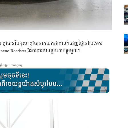
រូវ​បាន​រឹប​អូស​ ត្រូវ​បាន​គេ​យក​ដាក់​លក់​ដេញ​ថ្លៃ​នៅ​ប្រទេស​
Veneno Roadster ដែល​ជា​រថយន្ត​មហា​កម្រ​មួយ។
ផ្ទាំងផ្សាយពាណិជ្ជកម្ម