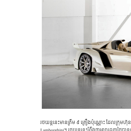
រថយន្ត​នេះ​មាន​ត្រឹម ៩ គ្រឿង​ប៉ុណ្ណោះ ដែល​​ក្រុមហ
Lamborghini។ រថយន្ត​នេះ​រំពឹង​ថា​អាច​ដេញ​ថ្លៃ​បាន​​