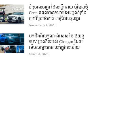
ចំនុចលេចធ្លោ ដែលធ្វើអោយ ម៉ូឌែលថ្មី
Creta ទទួលបានការចាប់អារម្មណ៍ខ្លាំង
ក្រៅពីរូបរាងកាត់ ៣ម៉ូដែលចូលគ្នា
November 21, 2023
មកដឹងពីលក្ខណៈពិសេស នៃរថយន្ត
SUV ប្រណិតរបស់ Changan ដែល
ទើបសម្ភោធដាក់លក់ផ្លូវការហើយ
March 3, 2023