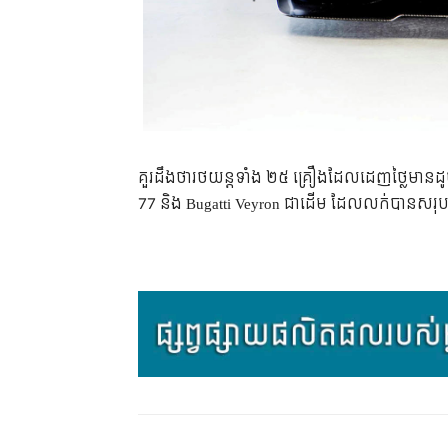
គួរ​ដឹង​ថា​រថយន្ត​ទាំង ២៥ គ្រឿង​ដែល​ដេញ​ថ្លៃ​មាន​
77 និង Bugatti Veyron ជា​ដើម ដែល​លក់​បាន​សរុប​