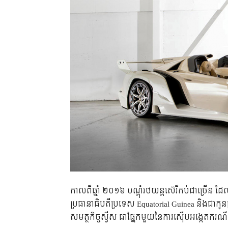
កាល​ពី​ឆ្នាំ ២០១៦ បណ្ដុំ​រថយន្ត​ស៊េរី​កប់​ជា​ច្រើន
ប្រធានាធិបតី​ប្រទេស​ Equatorial Guinea និង​ជា​កូន​
សមត្ថកិច្ច​ស្វីស ជា​ផ្នែក​មួយ​នៃ​ការ​ស៊ើបអង្កេត​ករ