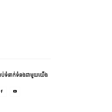
្ជាប់ទំនាក់ទំនងជាមួយយើង