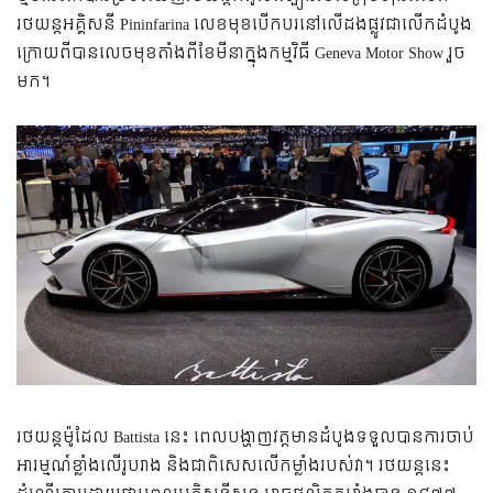
រថយន្ត​អគ្គិសនី​ Pininfarina លេខ​មុខ​បើកបរ​នៅ​លើ​ដង​ផ្លូវ​ជា​លើក​ដំបូង
ក្រោយ​ពី​បាន​លេច​មុខ​តាំង​ពី​ខែ​មីនា​ក្នុង​កម្មវិធី Geneva Motor Show រួច​
មក។
​រថយន្ត​ម៉ូដែល Battista នេះ​ ពេល​បង្ហាញ​វត្តមាន​ដំបូង​ទទួល​បាន​ការ​ចាប់​
អារម្មណ៍​ខ្លាំង​​លើ​រូបរាង និង​ជា​ពិសេស​លើ​​​កម្លាំង​របស់​វា។ រថយន្ត​នេះ​