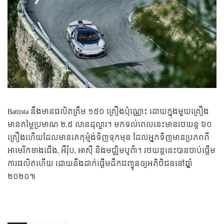
Battista នឹង​មាន​ផលិត​ត្រឹម​ ១៥០ គ្រឿង​ប៉ុណ្ណោះ ដោយ​ក្នុង​មួយ​គ្រឿង​
មាន​តម្លៃ​ប្រមាណ ២,៥ លាន​ដុល្លារ។ មក​ទល់​ពេល​នេះ​មាន​រថយន្ត ៦០
គ្រឿង​ហើយ​ដែល​មាន​គេ​កុម្ម៉ង់​ទិញ​ទុក​មុន ដែល​អ្នក​ទិញ​មាន​ប្រភព​ពី​
អាមេរិក​ខាង​ជើង, អឺរ៉ុប, អាស៊ី និង​មជ្ឈិមបូព៌ា។ រថយន្ត​នេះ​បាន​ចាប់​ផ្ដើម​
ការ​ផលិត​ហើយ ដោយ​នឹង​​ដាក់​ផ្ដើម​ដឹក​ជញ្ជូន​ឲ្យ​អតិថិជន​នៅ​ឆ្នាំ
២០២០៕​​​