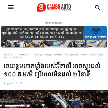
ផ្ទាំងផ្សាយពាណិជ្ជកម្ម
ទំព័រដើម
ព័ត៍មានថ្មីៗ
រថយន្តមហាកម្លាំងរបស់អ៊ីតាលី អាច​ស្ទុះដល់ ១០០ គ.ម/ម៉ ប្រើពេល
មិនដល់ ២ វិនាទី
រថយន្តមហាកម្លាំងរបស់អ៊ីតាលី អាច​ស្ទុះដល់
១០០ គ.ម/ម៉ ប្រើពេលមិនដល់ ២ វិនាទី
August 8, 2019