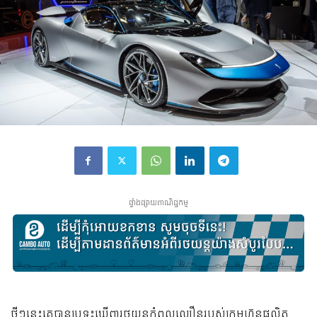
ផ្ទាំងផ្សាយពាណិជ្ជកម្ម
ថ្មីៗ​នេះ​គេ​បាន​ប្រទះ​ឃើញ​រថយន្ត​​កំពូល​ល្បឿន​​របស់​ក្រុមហ៊ុន​ផលិត​