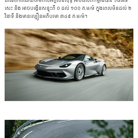
ដំណើរ​ការ​ដោយ​ថាមពល​អគ្គិសនី​សុទ្ធ អាច​ផលិត​កម្លាំង​បាន​ ១៨៧៧
សេះ និង អាច​បង្កើន​សន្ទុះ​ពី ០ ដល់ ១០០ គ.ម/ម៉ ក្នុង​ពេល​មិន​ដល់ ២
វិនាទី និង​មាន​ល្បឿន​អតិបរមា​ ៣៤៩ គ.ម/ម៉។