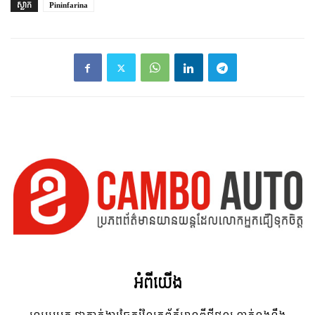
ស្លាក
Pininfarina
អំពី​យើង