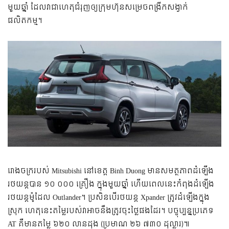
មួយ​ឆ្នាំ ដែល​វា​ជា​ហេតុ​ជំរុញ​ឲ្យ​ក្រុមហ៊ុន​សម្រេច​ពង្រីក​សង្វាក់​
ផលិតកម្ម។
រោងចក្រ​របស់ Mitsubishi នៅ​ខេត្ត​ Binh Duong មាន​សមត្ថភាព​​ដំឡើង​​
រថយន្ត​បាន​ ១០ ០០០ គ្រឿង ក្នុង​មួយ​ឆ្នាំ ហើយ​ពេល​នេះ​កំពុង​ដំឡើង​
រថយន្ត​ម៉ូដែល Outlander។ ប្រសិន​បើ​​រថយន្ត Xpander ត្រូវ​ដំឡើង​ក្នុង​
ស្រុក ហេតុ​នេះ​តម្លៃ​របស់​វា​អាច​នឹង​ត្រូវ​ចុះ​ថ្លៃ​ផង​ដែរ។ បច្ចុប្បន្ន​ប្រភេទ
AT គឺ​មាន​តម្លៃ​ ៦២០ លាន​ដុង (ប្រមាណ ២៦ ៧៣០ ដុល្លារ)៕​