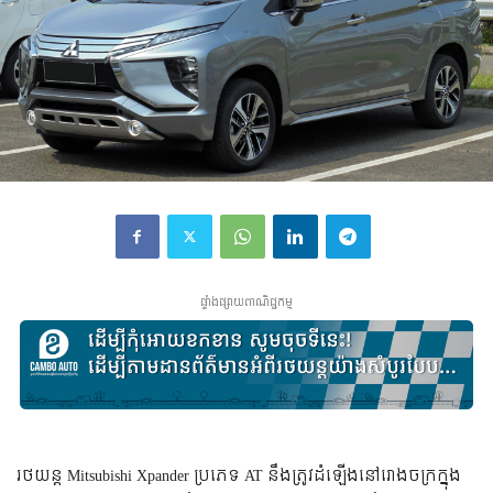
ផ្ទាំងផ្សាយពាណិជ្ជកម្ម
រថយន្ត​ Mitsubishi Xpander ប្រភេទ AT នឹង​ត្រូវ​ដំឡើង​នៅ​រោងចក្រ​ក្នុង​​