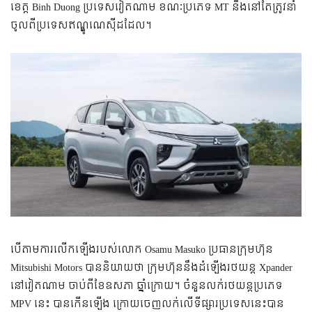
ខេត្ត Binh Duong ប្រទេស​វៀតណាម ខណៈ​ប្រភេទ MT នឹង​នៅ​តែ​ត្រូវ​នាំ​
ចូល​ពី​ប្រទេស​ឥណ្ឌូណេស៊ី​ដដែល។
បើ​តាម​ការ​​លើក​ឡើង​របស់​លោក Osamu Masuko ប្រធាន​ក្រុមហ៊ុន
Mitsubishi Motors បាន​និយាយ​ថា​ ក្រុមហ៊ុន​នឹង​ដំឡើង​រថយន្ត Xpander
នៅ​វៀតណាម ចាប់​ពី​ខែ​ឧសភា ឆ្នាំ​ក្រោយ។ ចំនួន​លក់​រថយន្ត​ប្រភេទ
MPV នេះ បាន​កើន​ឡើង​ ក្រោយ​ចេញ​លក់​លើ​ទីផ្សារ​ប្រទេស​នេះ​បាន​