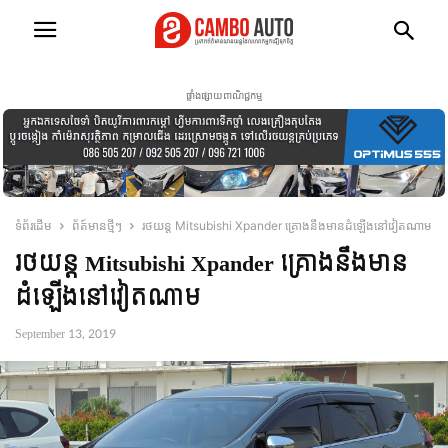
ផ្ទាំងផ្សាយពាណិជ្ជកម្ម
ទំព័រដើម
ព័ត៍មានថ្មីៗ
រថយន្ត Mitsubishi Xpander គ្រោង​នឹងមានដំឡើងនៅវៀតណាម
រថយន្ត Mitsubishi Xpander គ្រោង​នឹងមាន
ដំឡើងនៅវៀតណាម
September 13, 2019