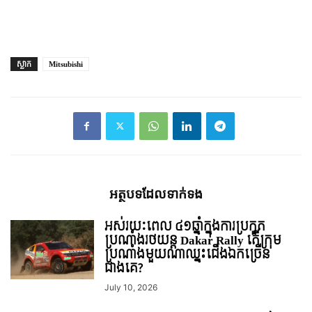
ស្លាក
Mitsubishi
អត្ថបទ​ដែល​ទាក់ទង
អស់រយៈពេល ៤១ឆ្នាំក្នុងការប្រកួត
ប្រណាំងរថយន្ដ Dakar Rally តើក្រុម
ប្រណាំងមួយណាឈ្នះជើងឯកច្រើន
ជាងគេ?
July 10, 2026