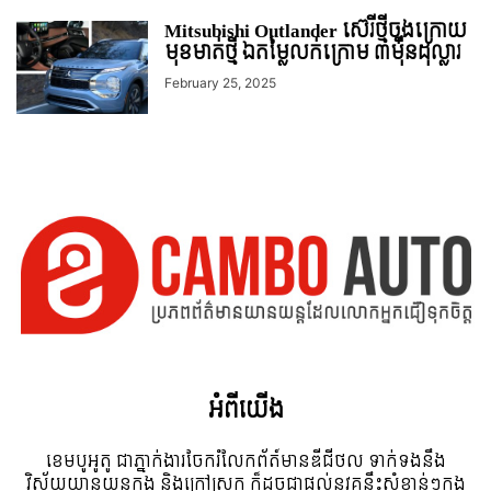
Mitsubishi Outlander ស៊េរីថ្មីចុងក្រោយ
មុខមាត់ថ្មី ឯតម្លៃលក់ក្រោម ៣មុឺនដុល្លារ
February 25, 2025
អំពី​យើង
ខេមបូអូតូ ជាភ្នាក់ងារចែករំលែកព័ត៍មានឌីជីថល ទាក់ទងនឹង
វិស័យយានយន្តក្នុង និងក្រៅស្រុក ក៏ដូចជាផ្តល់នូវគន្លឹះសំខាន់ៗក្នុង