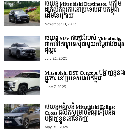
រថយន្ត Mitsubishi Destinator ត្រៀម
ដាក់លក់ផ្លូវការនៅប្រទេសជាប់កម្ពុជា
ដើមខែក្រោយ
November 11, 2025
រថយន្ដ SUV ៧កៅអីរបស់ Mitsubishi
ដាក់នៅឥណ្ឌូនេស៊ីជាមួយតម្លៃជាង២មុឺន
ដុល្លារ
July 22, 2025
Mitsubishi DST Concept បង្ហាញខ្លួនជា
ផ្លូវការ នៅប្រទេសជាប់កម្ពុជា
June 7, 2025
រថយន្ដអគ្គិសនី Mitsubishi Eclipse
Cross ផលិតសម្រាប់ទីផ្សារអឺរ៉ុបនឹង
បង្ហាញខ្លួននៅខែកញា្ញ
May 30, 2025