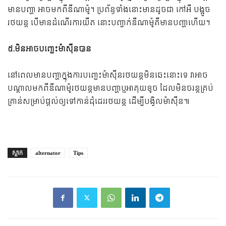
មានបញ្ហា អាចមកពីឌីណាម៉ូ។ ប្រព័ន្ធទាំងនោះមានដូចជា កៅអី បង្អួច
រថយន្ត បើមានដំណើរការយឺត នោះបញ្ជាក់ឌីណាម៉ូគឺមានបញ្ហាហើយ។
៥.មិនអាចបញ្ឆេះម៉ាស៊ីនបាន
នៅពេលមានបញ្ហាក្នុងការបញ្ឆេះម៉ាស៊ីនរថយន្តមិនឆេះនោះទេ វាអាច
បណ្តាលមកពីឌីណាម៉ូរថយន្តមានបញ្ហាឬអាគុយខូច ដែលមិនចរន្តគ្រប់
គ្រាន់សម្រាប់ផ្តល់ឲ្យទៅកាន់ដុំដេររថយន្ត ដើម្បីបង្វិលម៉ាស៊ីន៕
ស្លាក
alternator
Tips