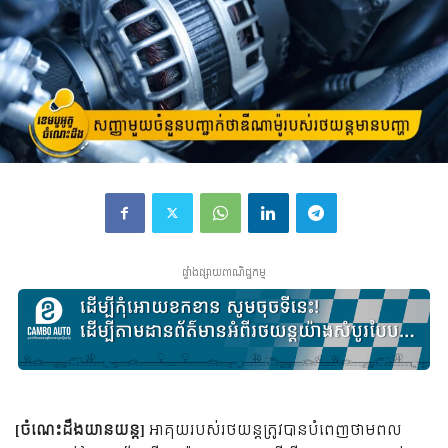
ផ្ទាំងផ្សាយពាណិជ្ជកម្ម
[​ចំណេះដឹងយានយន្ត]
អាគុយរបស់រថយន្តត្រូវបានបំពេញថាមពល