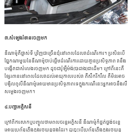
៣.សំឡេងរំខានចេញមក
ឌីណាម៉ូគឺផ្លាស់ទី ឬវិញជាច្រើនជុំនៅពេលដែលវាដំណើរការ។ ប្រសិនបើ
ផ្នែកណាមួយនៃឌីណាម៉ូចាប់ផ្តើមដំណើរការដោយគ្មានប្រសិទ្ធភាព វានឹង
បង្កើតជាសំលេងចេញមក ដូចជារ៉ូឡឺម៉ង់(បាដាង)ជាដើម។ ក្រៅពីនេះគឺ
ខ្សែរពាននៅពេលដែលវាដល់អាយុកាលរបស់វា គឺសឹករីករឹល គឺមិនអាច
បង្វិលពូលីឌីណាម៉ូអោយមានប្រសិទ្ធភាពទេក្នុងករណីនេះអ្នកអាចនឹងលឺ
សម្លេងចេញមក។
៤.បញ្ហាអគ្គិសនី
ក្រៅពីការសាកឬបញ្ចូលថាមពលចរន្តអគ្គិសនី ឌីណាម៉ូក៏ផ្គត់ផ្គង់ចរន្ត
អោយប្រព័ន្ធភ្លើងក្នុងរថយន្តផងដែរ។ ដូច្នេះបើប្រព័ន្ធភ្លើងក្នុងរថយន្ត