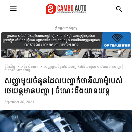
ផ្ទាំងផ្សាយពាណិជ្ជកម្ម
ទំព័រដើម
គន្លឹះសំខាន់ៗ
សញ្ញាមួយចំនួនដែលបញ្ជាក់ថាឌីណាម៉ូរបស់រថយន្តមានបញ្ហា |
ចំណេះដឹងយានយន្ត
សញ្ញាមួយចំនួនដែលបញ្ជាក់ថាឌីណាម៉ូរបស់
រថយន្តមានបញ្ហា | ចំណេះដឹងយានយន្ត
September 30, 2021