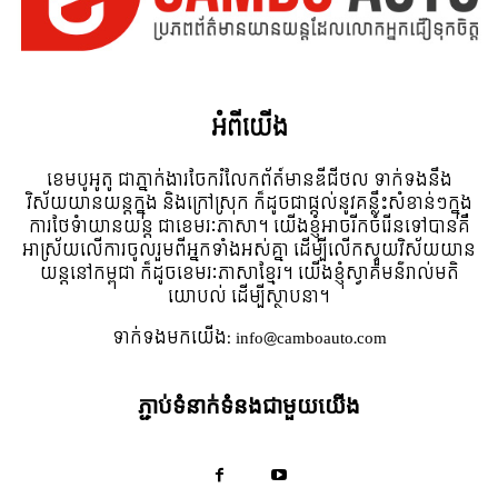
អំពី​យើង
ខេមបូអូតូ ជាភ្នាក់ងារចែករំលែកព័ត៍មានឌីជីថល ទាក់ទងនឹង
វិស័យយានយន្តក្នុង និងក្រៅស្រុក ក៏ដូចជាផ្តល់នូវគន្លឹះសំខាន់ៗក្នុង
ការថែទំាយានយន្ត ជាខេមរៈភាសា។ យើងខ្ញុំអាចរីកចំរើនទៅបានគឺ
អាស្រ័យលើការចូលរួមពីអ្នកទាំងអស់គ្នា ដើម្បីលើកស្ទួយវិស័យយាន
យន្តនៅកម្ពុជា ក៏ដូចខេមរៈភាសាខ្មែរ។ យើងខ្ញុំស្វាគមន៌រាល់មតិ
យោបល់ ដើម្បីស្ថាបនា។
ទាក់ទង​មក​យើង:
info@camboauto.com
ភ្ជាប់ទំនាក់ទំនងជាមួយយើង