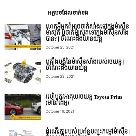
អត្ថបទ​ដែល​ទាក់ទង
ហេតុអ្វីអ្នកពុំអាចចាក់សាំងទៅក្នុងម៉ាស៊ីន
ម៉ាស៊ូត ឬចាក់ម៉ាស៊ូតទៅក្នុងម៉ាស៊ីនសាំង
បាន? | ចំណេះដឹងយានយន្ត
October 25, 2021
គ្រឿងបង្គុំនៃម៉ាស៊ីនសាំងរបស់រថយន្ត |
ចំណេះដឹងយានយន្ត
October 23, 2021
របៀបកូវអាគុយរថយន្ត Toyota Prius
(មានវីដេអូ)
October 19, 2021
ដំណើរការរបស់ប្រព័ន្ធបញ្ចុះកម្ដៅម៉ាស៊ីន |