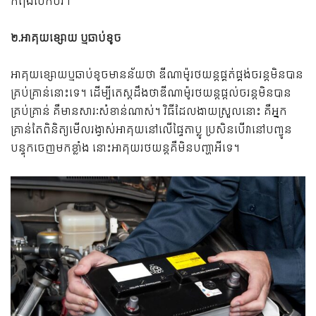
កំពុងបើកបរ។
២.អាគុយខ្សោយ ឬឆាប់ខូច
អាគុយខ្សោយឬឆាប់ខូចមានន័យថា ឌីណាម៉ូរថយន្តផ្គត់ផ្គង់ចរន្តមិនបាន
គ្រប់គ្រាន់នោះទេ។ ដើម្បីតេស្តដឹងថាឌីណាម៉ូរថយន្តផ្តល់ចរន្តមិនបាន
គ្រប់គ្រាន់ គឺមានសារៈសំខាន់ណាស់។ វិធីដែលងាយស្រួលនោះ គឺអ្នក
គ្រាន់តែពិនិត្យមើលរង្វាស់អាគុយនៅលើផ្ទៃតាប្លូ ប្រសិនបើវានៅបញ្ចូន
បន្ទុកចេញមកខ្លាំង នោះអាគុយរថយន្តគឺមិនបញ្ហាអីទេ។