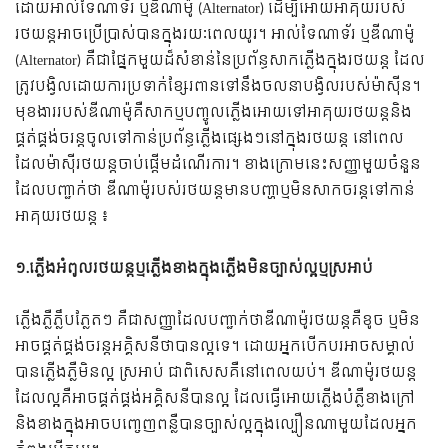
ដោយអាល់ទែណាទ័រ ឬឌីណាម៉ូ (Alternator) ដើម្បីអោយអាគុយរបស់
រថយន្តអាចប្រើប្រាស់បានក្នុងរយៈពេលយូរ។ អាល់ទែណាទ័រ ឬឌីណាម៉ូ
(Alternator) គឺជាផ្នែកមួយដ៏សំខាន់នៃប្រព័ន្ធសាកភ្លើងក្នុងរថយន្ត ដែល
ត្រូវបង្វិលដោយការប្រទាក់ខ្សែរពានទៅនឹងចលនាបង្វិលរបស់ម៉ាស៊ីន។
មុខងាររបស់ឌីណាម៉ូគឺសាកឬបញ្ចូលភ្លើងអោយទៅអាគុយរថយន្តនិង
ផ្គត់ផ្គង់ចរន្តចូលទៅកាន់ប្រព័ន្ធភ្លើងផ្សេងៗនៅក្នុងរថយន្ត នៅពេល
ដែលម៉ាស៊ីរថយន្តចាប់ផ្តើមដំណើរការ។ ខាងក្រោមនេះសញ្ញាមួយចំនួន
ដែលបញ្ជាក់ថា ឌីណាម៉ូរបស់រថយន្តមានបញ្ហាឬមិនសាកចរន្តទៅកាន់
អាគុយរថយន្ត ៖
១.ភ្លើងអំពូលរថយន្តឬភ្លើងខាងក្នុងភ្លើងមិនច្បាស់ល្អឬស្រអាប់
ភ្លើងភ្លឺភ្លឹបភ្លែតៗ​​ គឺជាសញ្ញាដែលបញ្ជាក់ថាឌីណាម៉ូរថយន្តគឺខូច ឬមិន
អាចផ្គត់ផ្គង់ចរន្តអគ្គិសនីថាបានល្អទេ។ ដោយអ្នកបើកបរអាចសម្គាល់
បានភ្លើងភ្លឺមិនល្អ ស្រអាប់ ជាពិសេសគឺនៅពេលយប់។ ឌីណាម៉ូរថយន្ត
ដែលល្អគឺអាចផ្គត់ផ្គង់អគ្គិសនីបានល្អ ដែលធ្វើអោយភ្លើងបំភ្លឺខាងក្រៅ
និងខាងក្នុងអាចបញ្ចេញពន្លឺបានច្បាស់ល្អក្នុងល្បឿនណាមួយដែលអ្នក