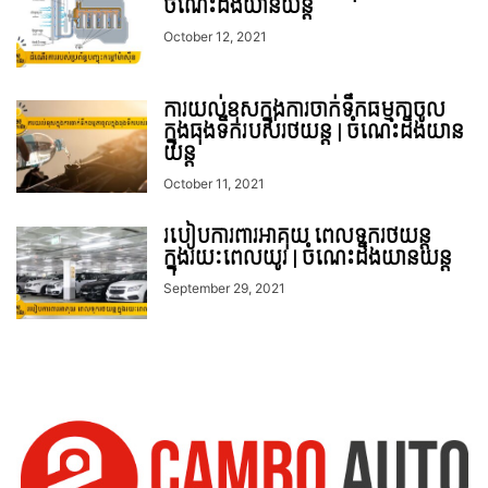
ចំណេះដឹងយានយន្ត
October 12, 2021
ការយល់ខុសក្នុងការចាក់ទឹកធម្មតាចូល
ក្នុងធុងទឹករបស់រថយន្ត | ចំណេះដឹងយាន
យន្ត
October 11, 2021
របៀបការពារអាគុយ ពេលទុករថយន្ត
ក្នុងរយៈពេលយូរ | ចំណេះដឹងយានយន្ត
September 29, 2021