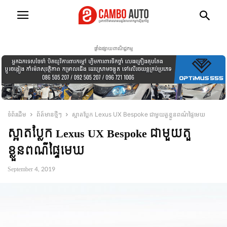
ផ្ទាំងផ្សាយពាណិជ្ជកម្ម
ទំព័រដើម
ព័ត៍មានថ្មីៗ
ស្អាតប្លែក Lexus UX Bespoke ជាមួយតួខ្លួនពណ៌ផ្ទៃមេឃ
ស្អាតប្លែក Lexus UX Bespoke ជាមួយតួ
ខ្លួនពណ៌ផ្ទៃមេឃ
September 4, 2019