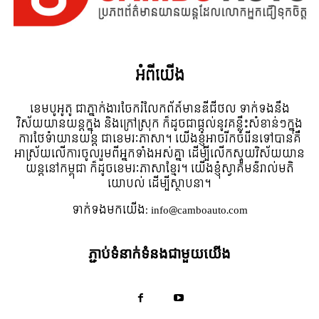
អំពី​យើង
ខេមបូអូតូ ជាភ្នាក់ងារចែករំលែកព័ត៍មានឌីជីថល ទាក់ទងនឹង
វិស័យយានយន្តក្នុង និងក្រៅស្រុក ក៏ដូចជាផ្តល់នូវគន្លឹះសំខាន់ៗក្នុង
ការថែទំាយានយន្ត ជាខេមរៈភាសា។ យើងខ្ញុំអាចរីកចំរើនទៅបានគឺ
អាស្រ័យលើការចូលរួមពីអ្នកទាំងអស់គ្នា ដើម្បីលើកស្ទួយវិស័យយាន
យន្តនៅកម្ពុជា ក៏ដូចខេមរៈភាសាខ្មែរ។ យើងខ្ញុំស្វាគមន៌រាល់មតិ
យោបល់ ដើម្បីស្ថាបនា។
ទាក់ទង​មក​យើង:
info@camboauto.com
ភ្ជាប់ទំនាក់ទំនងជាមួយយើង