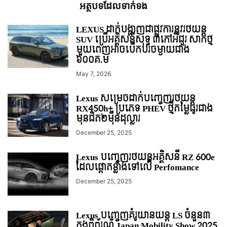
អត្ថបទ​ដែល​ទាក់ទង
LEXUS ដាក់បង្ហាញជាផ្លូវការនូវរថយន្ត
SUV ប្រើអគ្គិសនីសុទ្ធ ៣កៅអីជួរ សាកថ្ម
មួយពេញអាចបើកបរចម្ងាយជាង
៦០០គ.ម
May 7, 2026
Lexus សម្រេចដាក់បញ្ចេញរថយន្ដ
RX450h+ ប្រភេទ PHEV ថ្មីតម្លៃធូរជាង
មុនជិត២មុឺនដុល្លារ
December 25, 2025
Lexus បញ្ចេញរថយន្តអគ្គិសនី RZ 600e
ដែលផ្តោតខ្លាំងទៅលើ Perfomance
December 25, 2025
Lexus បញ្ចេញគំរូយានយន្ត LS ចំនួន៣
ក្នុងពិព័រណ៌ Japan Mobility Show 2025