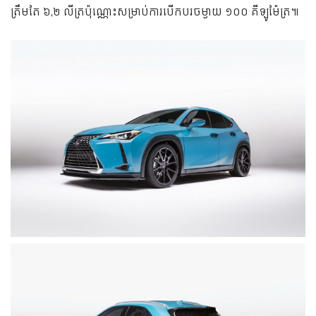
ត្រឹមតែ ៦,២ លីត្រ​ប៉ុណ្ណោះសម្រាប់ការបើកបរចម្ងាយ ១០០ គីឡូម៉ែត្រ៕