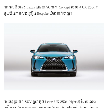
នាពេលថ្មីៗនេះ Lexus បានដាក់បង្ហាញ Concept រថយន្ត UX 250h ជា​
មួយ​នឹង​ការ​លេង​គ្រឿង Bespoke យ៉ាង​ទាក់ទាញ។
រថយន្ត​ប្រភេទ SUV ខ្នាត​តូច Lexus UX 250h (Hybrid) ដែល​លេង​