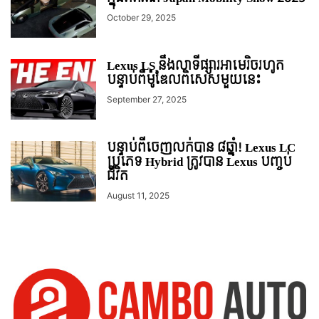
October 29, 2025
Lexus LS នឹងលាទីផ្សារអាមេរិចរហូត
បន្ទាប់ពីម៉ូឌែលពិសេសមួយនេះ
September 27, 2025
បន្ទាប់ពីចេញលក់បាន ៨ឆ្នាំ! Lexus LC
ប្រភេទ Hybrid ត្រូវបាន Lexus បញ្ចប់
ជីវិត
August 11, 2025