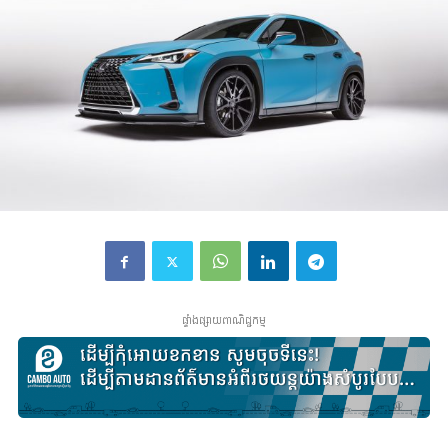
ផ្ទាំងផ្សាយពាណិជ្ជកម្ម