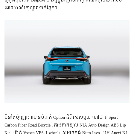
គ្រឿង​តុបតែង Bespoke មានតួខ្លួនផ្នែក​ខាង​ក្រៅ​ពណ៌​ផ្ទៃមេឃ រំលេច
ដោយ​ពណ៌​ខ្មៅ​ស្អាត​ទាក់​ភ្នែក។
មិនតែប៉ុណ្ណោះ វាបានបំពាក់ Option ដ៏ពិសេសមួយ ហៅថា F Sport
Carbon Fiber Road Bicycle , កាងកាត់ខ្យល់ NIA Auto Design ABS Lip
Kit , យ៉ាន់ Vossen VFS-1 wheels, សម្បកកង់ Nitto Invo , បូម Apexi N1