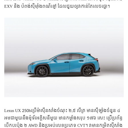
EXV និង បំពង់ស៊ីម៉ាំងពណ៌ខ្មៅ ដែលជួយឲ្យវាកាន់តែលេចធ្លោ។
Lexus UX 250hប្រើ​ម៉ាស៊ីន​សាំង​ចំណុះ​ ២,៥ លីត្រ មាន​ស៊ីឡាំង​ចំនួន​ ៤
អម​ជាមួយ​នឹង​ម៉ូទ័រ​​អគ្គិសនី​មួយ មានកម្លាំង​សរុប ១៧៦ សេះ ប្រើ​ប្រព័ន្ធ​
បើកបរ​ប៉ុង ២ AWD និងប្រអប់​លេខ​ប្រភេទ CVT។ វាមានកម្រិតស៊ីសាំង​