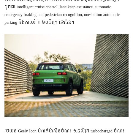
ដូចជា intelligent cruise control, lane keep assistance, automatic
emergency braking and pedestrian recognition, one-button automatic
parking និងកាមេរ៉ា ៣៦០ដឺក្រេ ផងដែរ។
រថយន្ត Geely Icon បំពាក់ម៉ាស៊ីនចំណុះ ១,៥លីត្រ turbocharged ចំណុះ