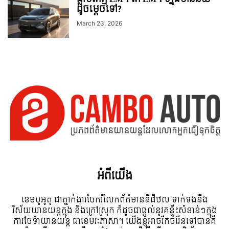
ដូចម្តេចទៅ?
March 23, 2026
អំពី​យើង
ខេមបូអូតូ ជាភ្នាក់ងារចែករំលែកព័ត៍មានឌីជីថល ទាក់ទងនឹង
វិស័យយានយន្តក្នុង និងក្រៅស្រុក ក៏ដូចជាផ្តល់នូវគន្លឹះសំខាន់ៗក្នុង
ការថែទំាយានយន្ត ជាខេមរៈភាសា។ យើងខ្ញុំអាចរីកចំរើនទៅបានគឺ