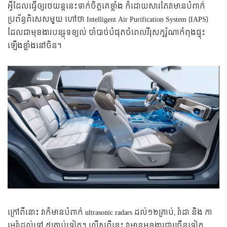
អ្វីដែលធ្វើឲ្យរថយន្តនេះទាក់ចិត្តគេខ្លាំង ក៏ដោយសារតែវាមានបំពាក់
ប្រព័ន្ធពិសេសមួយ ហៅថា Intelligent Air Purification System (IAPS)
ដែលជាមុខងារបន្សុទខ្យល់ ចាំបាច់បំផុតចំពេលវីរុសកូរ៉ូណាកំពុងផ្ទុះ
ឡើងខ្លាំងនៅចិន។
ក្រៅពីនោះ វាក៏មានបំពាក់ ultrasonic radars ដល់១២គ្រាប់, រ៉ាដា និង កា
មេរ៉ាដល់ទៅ ៥គ្រាប់ទៀត។ លើសពីនេះ វាមានមុខងារជាច្រើនទៀត