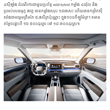
៤ស៊ីឡាំង ដំណើរការជាមួយប្រព័ន្ធ mild-hybrid កម្លាំង ៤៨វ៉ុល និង
ប្រអប់លេខអូតូ ៧វគ្គ មានកម្លាំងសរុប ១៨៧សេះ ហើយមានកម្រិតស៊ី
សាំងជាមធ្យមត្រឹមតែ ៥,៧លីត្រប៉ុណ្ណោះ ក្នុង១០០គីឡូម៉ែត្រ។ វាមាន
តម្លៃចន្លោះពី ១៦ ៥០០ដុល្លារ ទៅ ១៨ ៣០០ដុល្លារ៕