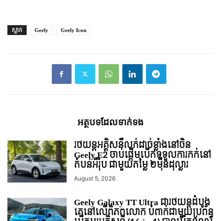
ស្លាក
Geely
Geely Icon
អត្ថបទ​ដែល​ទាក់ទង
រថយន្ដអគ្គិសនីលក់ដាច់ខ្លាំងនៅចិន
Geely E2 ចាប់ផ្តើមបើកទទួលការកក់នៅ
តំបន់អឺរ៉ុប ជាមួយតម្លៃ ២ម៉ឺនដុល្លារ
August 5, 2026
Geely Galaxy TT Ultra ជារថយន្ដដំបូង
គេនៅលើពិភពលោក បំពាក់ជាមួយប្រព័ន្ធ