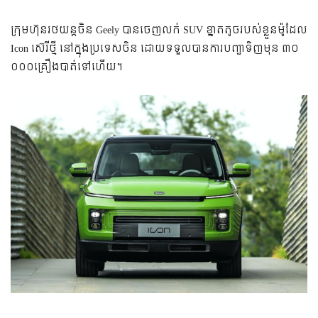
ក្រុមហ៊ុនរថយន្តចិន Geely បានចេញលក់ SUV ខ្នាតតូចរបស់ខ្លួនម៉ូដែល
Icon ស៊េរីថ្មី នៅក្នុងប្រទេសចិន ដោយទទួលបានការបញ្ជាទិញមុន ៣០
០០០គ្រឿងបាត់ទៅហើយ។