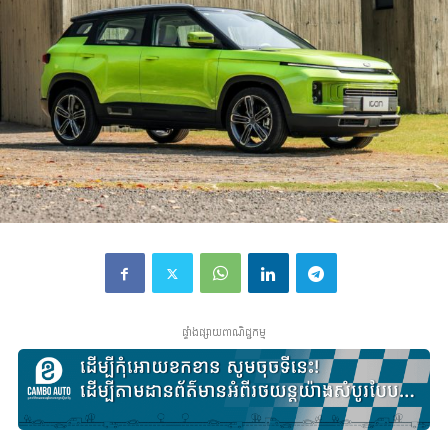
ផ្ទាំងផ្សាយពាណិជ្ជកម្ម