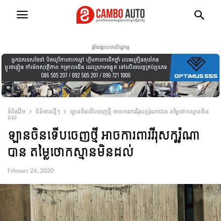
ផ្ទាំងផ្សាយពាណិជ្ជកម្ម
ទំព័រដើម
ព័ត៍មានថ្មីៗ
ឡានចិនទើបចេញថ្មី អាចការពារវីរុសកូរ៉ូណាបាន តម្លៃថោកស្មានមិន
ដល់
ឡានចិនទើបចេញថ្មី អាចការពារវីរុសកូរ៉ូណា
បាន តម្លៃថោកស្មានមិនដល់
February 26, 2020