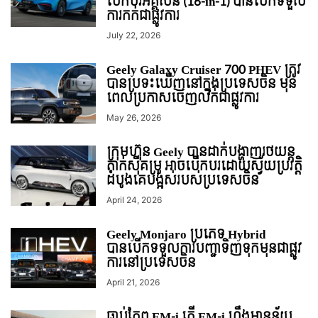
បើកបរអគ្គិសនី (16-in-1) បានបើកទទួល
ការកក់ជាផ្លូវការ
July 22, 2026
Geely Galaxy Cruiser 700 PHEV ត្រូវ
បានប្រទះឃើញនៅក្នុងប្រទេសចិន មុន
ពេលប្រកាសចេញលក់ជាផ្លូវការ
May 26, 2026
ក្រុមហ៊ុន Geely បានដាក់បង្ហាញរថយន្ត
តាក់ស៊ីគម្រូ អាចបើកបរដោយស្វ័យប្រវត្តិ
ដំបូងគេបង្អស់របស់ប្រទេសចិន
April 24, 2026
Geely Monjaro ប្រភេទ Hybrid
បានបើកទទួលការបញ្ជាទិញទុកមុនជាផ្លូវ
ការនៅប្រទេសចិន
April 21, 2026
ធ្លាប់តែឮ EM-i តើ EM-i ហ្នឹងមានន័យ