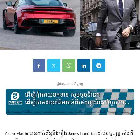
ផ្ទាំងផ្សាយពាណិជ្ជកម្ម
Aston Martin បានពាក់ព័ន្ធនឹងរឿង James Bond មកដល់បច្ចុប្បន្ន តាំងពី