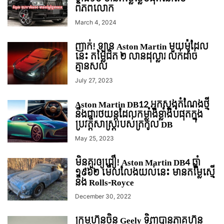
ពិភពលោក
March 4, 2024
ញាក់! ឡាន Aston Martin មួយម៉ូដែល
នេះ តម្លៃជិត ២ លានដុល្លារ លក់ដាច់
គ្មានសល់
July 27, 2023
Aston Martin DB12 អ្នកស្នងតំណែងថ្មី
នឹងជារថយន្តដែលកម្លាំងខ្លាំងបំផុតក្នុង
ប្រវត្តិសាស្ត្ររបស់ត្រកូល DB
May 25, 2023
មិនគួរឲ្យជឿ! Aston Martin DB4 ឆ្នាំ
១៩៦២ មើលលែងយល់នេះ​ មានតម្លៃស្មើ
នឹង Rolls-Royce
December 30, 2022
ក្រុមហ៊ុនចិន Geely ទិញបានភាគហ៊ុន