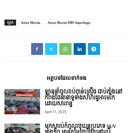
ស្លាក
Aston Martin
Aston Martin DBS Superlegge
អត្ថបទ​ដែល​ទាក់ទង
ឡាននាំចូលរាប់ពាន់គ្រឿង ជាប់គាំងនៅ
កំពង់ផែនានាទូទាំងសហរដ្ឋអាមេរិក
ដោយសារពន្ធ
April 11, 2025
មកស្គាល់កំពូលរថយន្តប្រភេទ SUV
ទាំង១០ មានតម្លៃថ្លៃបំផុតនៅលើ