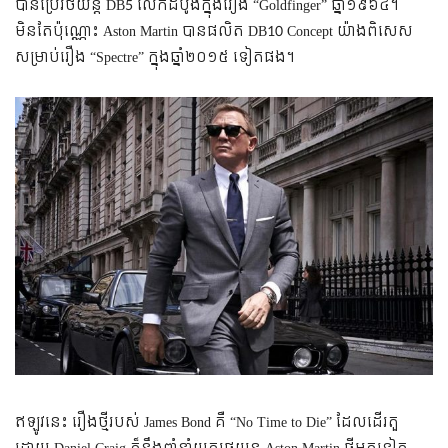
បានប្រើរថយន្ត DB5 លើកដំបូងក្នុងរឿង “Goldfinger” ឆ្នាំ១៩៦៤។
មិនតែប៉ុណ្ណោះ Aston Martin បានផលិត DB10 Concept យ៉ាងពិសេស
សម្រាប់រឿង “Spectre” ក្នុងឆ្នាំ២០១៥ ទៀតផង។
ឥឡូវនេះ រឿងថ្មីរបស់ James Bond គឺ “No Time to Die” ដែលដើរតួ