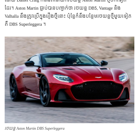
ដោយ Daniel Craig ក៏នឹងពាំនាំយករថយន្ត Aston Martin ថ្មីមកទៀត
ដែរ។ Aston Martin ធ្លាប់បានបញ្ជាក់ថា រថយន្ត DB5, Vantage និង
Valhalla នឹងត្រូវប្រើក្នុងរឿងថ្មីនោះ ប៉ុន្តែក៏នឹងបន្ថែមរថយន្តថ្មីមួយទៀត
គឺ DBS Superleggera ។
រថយន្ត Aston Martin DBS Superleggera