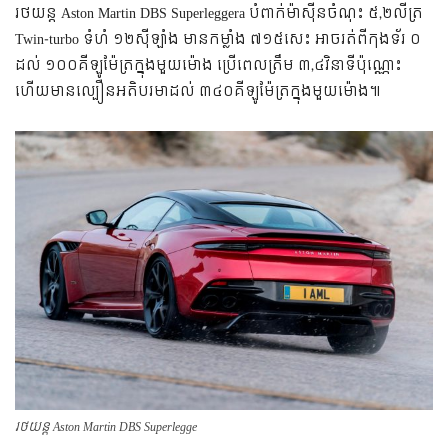
រថយន្ត Aston Martin DBS Superleggera បំពាក់ម៉ាស៊ីនចំណុះ ៥,២លីត្រ
Twin-turbo ទំហំ ១២ស៊ីឡាំង មានកម្លាំង ៧១៥សេះ អាចរត់ពីកុងទ័រ ០
ដល់ ១០០គីឡូម៉ែត្រក្នុងមួយម៉ោង ប្រើពេលត្រឹម ៣,៤វិនាទីប៉ុណ្ណោះ
ហើយមានល្បឿនអតិបរមាដល់ ៣៤០គីឡូម៉ែត្រក្នុងមួយម៉ោង៕
រថយន្ត Aston Martin DBS Superlegge