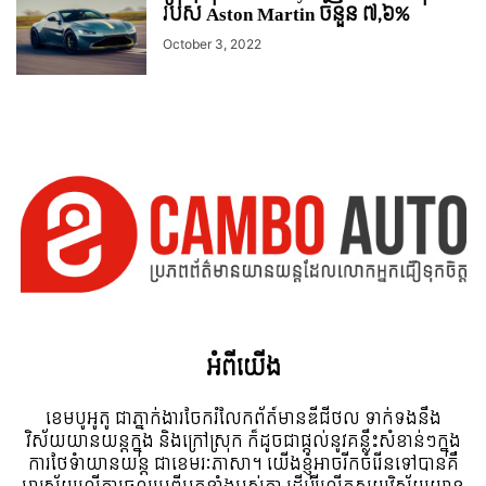
របស់ Aston Martin ចំនួន ៧,៦%
October 3, 2022
អំពី​យើង
ខេមបូអូតូ ជាភ្នាក់ងារចែករំលែកព័ត៍មានឌីជីថល ទាក់ទងនឹង
វិស័យយានយន្តក្នុង និងក្រៅស្រុក ក៏ដូចជាផ្តល់នូវគន្លឹះសំខាន់ៗក្នុង
ការថែទំាយានយន្ត ជាខេមរៈភាសា។ យើងខ្ញុំអាចរីកចំរើនទៅបានគឺ