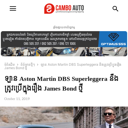
ផ្ទាំងផ្សាយពាណិជ្ជកម្ម
ទំព័រដើម
ព័ត៍មានថ្មីៗ
ឡាន Aston Martin DBS Superleggera នឹងត្រូវប្រើក្នុងរឿង
James Bond ថ្មី
ឡាន Aston Martin DBS Superleggera នឹង
ត្រូវប្រើក្នុងរឿង James Bond ថ្មី
October 11, 2019