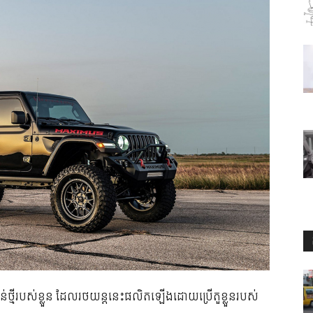
មី​របស់​ខ្លួន ដែល​រថយន្ត​នេះ​ផលិត​ឡើង​​ដោយ​ប្រើ​តួ​ខ្លួន​របស់