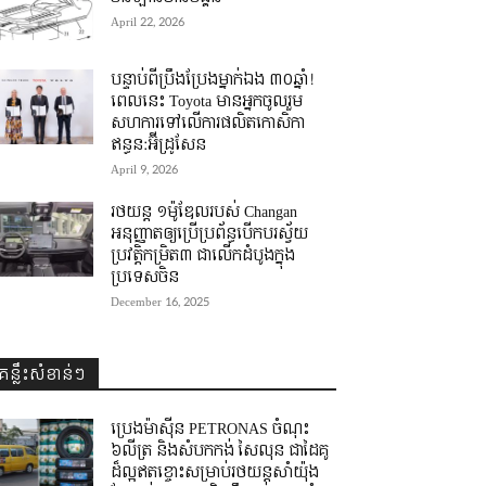
April 22, 2026
បន្ទាប់ពីប្រឹងប្រែងម្នាក់ឯង ៣០ឆ្នាំ! ​
ពេលនេះ Toyota មានអ្នកចូលរួម
សហការទៅលើការផលិតកោសិកា
ឥន្ធន:អ៊ីដ្រូសែន
April 9, 2026
រថយន្ត ១ម៉ូឌែលរបស់ Changan
អនុញ្ញាតឲ្យប្រើប្រព័ន្ធបើកបរស្វ័យ
ប្រវត្តិកម្រិត៣ ជាលើកដំបូងក្នុង
ប្រទេសចិន
December 16, 2025
គន្លឹះសំខាន់ៗ
ប្រេងម៉ាស៊ីន PETRONAS ចំណុះ
៦លីត្រ និងសំបកកង់ សៃលុន ជាដៃគូ
ដ៏ល្អឥតខ្ចោះសម្រាប់រថយន្តសាំយ៉ុង