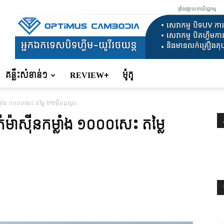
ផ្ទាំងផ្សាយពាណិជ្ជកម្ម
គន្លឹះសំខាន់ៗ
REVIEW+
ម៉ូតូ
លាំង ១០០០សេះ តម្លៃ ២២ម៉ឺនដុល្លារ
់ម៉ាស៊ីនកម្លាំង ១០០០សេះ តម្លៃ