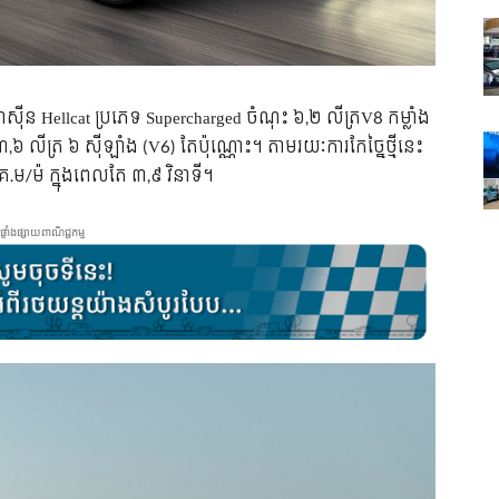
​ម៉ាស៊ីន Hellcat ​ប្រភេទ Supercharged ចំណុះ ៦,២ លីត្រ​V8 កម្លាំង
លីត្រ ៦ ស៊ីឡាំង (V6) តែ​ប៉ុណ្ណោះ។ តាម​រយៈ​ការ​កែច្នៃ​ថ្មី​នេះ​
គ.ម/ម៉ ក្នុង​ពេល​តែ ៣,៩ វិនាទី។
ផ្ទាំងផ្សាយពាណិជ្ជកម្ម