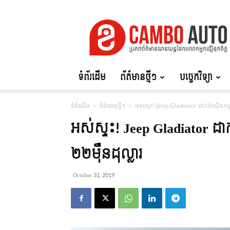
Cambo
Auto
ទំព័រដើម
ព័ត៍មានថ្មីៗ
បច្ចេកវិទ្យា
ទំព័រដើម
ព័ត៍មានថ្មីៗ
អស់ស្ទះ! Jeep Gladiator ដាក់ម៉ាស៊ីនកម្
អស់ស្ទះ! Jeep Gladiator ដាក
២២ម៉ឺនដុល្លារ
October 31, 2019