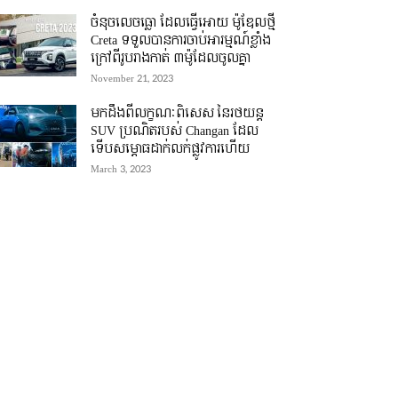
ចំនុចលេចធ្លោ ដែលធ្វើអោយ ម៉ូឌែលថ្មី
Creta ទទួលបានការចាប់អារម្មណ៍ខ្លាំង
ក្រៅពីរូបរាងកាត់ ៣ម៉ូដែលចូលគ្នា
November 21, 2023
មកដឹងពីលក្ខណៈពិសេស នៃរថយន្ត
SUV ប្រណិតរបស់ Changan ដែល
ទើបសម្ភោធដាក់លក់ផ្លូវការហើយ
March 3, 2023