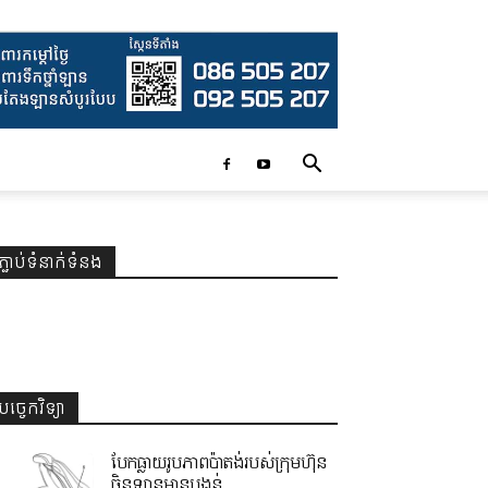
ភ្ជាប់ទំនាក់ទំនង
បច្ចេកវិទ្យា
បែកធ្លាយរូបភាពប៉ាតង់របស់ក្រុមហ៊ុន
ចិនឡានមានបង្គន់