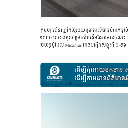
ក្រុមហ៊ុន​ជំនាញ​កែច្នៃ​រថយន្ត​ខាង​លើ​បាន​បំពាក់​នូវ
១០០០ សេះ ជំនួស​ឲ្យ​ម៉ាស៊ីន​ដើម​ដែល​មាន​ចំណុះ ៣,៦ 
រថយន្ត​ម៉ូដែល Maximus អាច​​បង្កើន​សន្ទុះ​ពី ០-៩៦ 