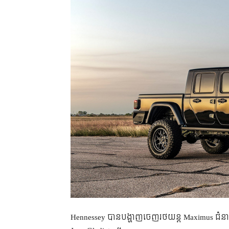
Hennessey បាន​បង្ហាញ​ចេញ​រថយន្ត​ Maximus ជំនាន់​ថ្