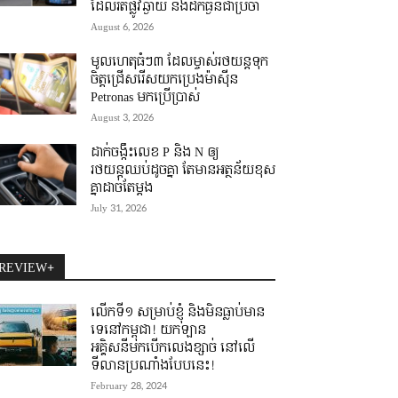
ដែលរត់ផ្លូវឆ្ងាយ និងដឹកធ្ងន់ជាប្រចាំ
August 6, 2026
មូលហេតុធំៗ៣ ដែលម្ចាស់រថយន្តទុក
ចិត្តជ្រើសរើសយកប្រេងម៉ាស៊ីន
Petronas មកប្រើប្រាស់
August 3, 2026
ដាក់ចង្កឹះលេខ P និង N ឲ្យ
រថយន្តឈប់ដូចគ្នា តែមានអត្ថន័យខុស
គ្នាដាច់តែម្តង
July 31, 2026
REVIEW+
លើកទី១ សម្រាប់ខ្ញុំ និងមិនធ្លាប់មាន
ទេនៅកម្ពុជា! យកឡាន
អគ្គិសនីមកបើកលេងខ្សាច់ នៅលើ
ទីលានប្រណាំងបែបនេះ!
February 28, 2024