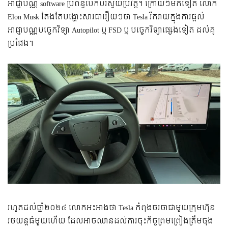
អាជ្ញាបណ្ណ software ប្រព័ន្ធបើកបរស្វ័យប្រវត្តិ។ ក្រោយៗមកទៀត លោក
Elon Musk តែងតែបង្ហោះសារជារឿយៗថា Tesla រីករាយក្នុងការផ្តល់
អាជ្ញាបណ្ណបច្ចេកវិទ្យា Autopilot ឬ FSD ឬ បច្ចេកវិទ្យាផ្សេងទៀត ដល់គូ
ប្រជែង។
រហូតដល់ឆ្នាំ​២០២៤ លោកអះអាងថា Tesla កំពុងចរចាជាមួយក្រុមហ៊ុន
រថយន្តធំមួយហើយ ដែលអាចឈានដល់ការចុះកិច្ចព្រមព្រៀងត្រឹមចុង