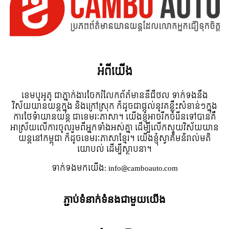
អំពី​យើង
ខេមបូអូតូ ជាភ្នាក់ងារចែករំលែកព័ត៍មានឌីជីថល ទាក់ទងនឹង
វិស័យយានយន្តក្នុង និងក្រៅស្រុក ក៏ដូចជាផ្តល់នូវគន្លឹះសំខាន់ៗក្នុង
ការថែទំាយានយន្ត ជាខេមរៈភាសា។ យើងខ្ញុំអាចរីកចំរើនទៅបានគឺ
អាស្រ័យលើការចូលរួមពីអ្នកទាំងអស់គ្នា ដើម្បីលើកស្ទួយវិស័យយាន
យន្តនៅកម្ពុជា ក៏ដូចខេមរៈភាសាខ្មែរ។ យើងខ្ញុំស្វាគមន៌រាល់មតិ
យោបល់ ដើម្បីស្ថាបនា។
ទាក់ទង​មក​យើង:
info@camboauto.com
ភ្ជាប់ទំនាក់ទំនងជាមួយយើង