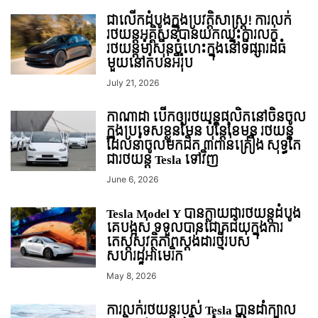
ជាលើកដំបូងក្នុងប្រវត្តិសាស្ត្រ! ការលក់
រថយន្តអគ្គិសនីបានយកឈ្នះការលក់
រថយន្តម៉ាសុីនចំហេះក្នុងនៅទីផ្សារដ៏ធំ
មួយនៅតំបន់អឺរ៉ុប
July 21, 2026
កាណាដា បើកឲ្យរថយន្តផលិតនៅចិនចូល
ក្នុងប្រទេសខ្លួនមែន ប៉ុន្តែខែមុន រថយន្ត
ដែលនាំចូលមកជិត ៣ពាន់គ្រឿង សុទ្ធតែ
ជារថយន្ត Tesla ទៅវិញ
June 6, 2026
Tesla Model Y បានក្លាយជារថយន្តដំបូង
គេបង្អស់ ទទួលបានជោគជ័យក្នុងការ
តេស្តសុវត្ថិភាពស្តង់ដារថ្មីរបស់
សហរដ្ឋអាមេរិក
May 8, 2026
ការលក់រថយន្តរបស់ Tesla បានដាំក្បាល