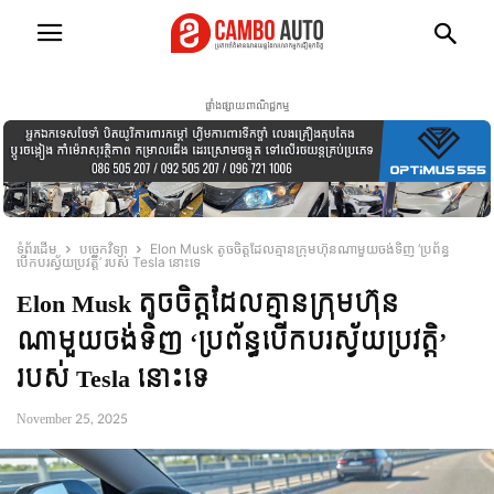
ផ្ទាំងផ្សាយពាណិជ្ជកម្ម
ទំព័រដើម
បច្ចេកវិទ្យា
Elon Musk តូចចិត្តដែលគ្មានក្រុមហ៊ុនណាមួយចង់ទិញ ‘ប្រព័ន្ធ
បើកបរស្វ័យប្រវត្តិ’ របស់​ Tesla នោះទេ
Elon Musk តូចចិត្តដែលគ្មានក្រុមហ៊ុន
ណាមួយចង់ទិញ ‘ប្រព័ន្ធបើកបរស្វ័យប្រវត្តិ’
របស់​ Tesla នោះទេ
November 25, 2025