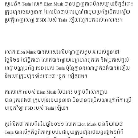
ស្ថាបនិក Tesla លោក Elon Musk បានបង្ហាញភាពមិនសប្បាយចិត្តចំពោះ
ក្រុមហ៊ុនរថយន្តនានា ដែលមិនចាប់អារម្មណ៍ជាមួយប្រព័ន្ធបើកបរស្វ័យ
ប្រវត្តិពេញលេញ (FSD) របស់ Tesla ឡើយរហូតមកដល់ពេលនេះ។
លោក Elon Musk បានសរសេរលើបណ្តាញសង្គម X របស់ខ្លួន​នៅ
ថ្ងៃទី២៥ ខែវិច្ឆិកាថា លោកបានព្យាយាមព្រមានពួកគេ និងប្រកាសផ្តល់
អាជ្ញាបណ្ណប្រព័ន្ធ FSD របស់ Tesla ប៉ុន្តែគ្មាននរណាម្នាក់ចង់បានវាឡើយ
និងហៅក្រុមហ៊ុនទាំងនោះថា ‘ឆ្កួត’ ទៀតផង។
ការសារភាពរបស់ Elon Musk បែបនេះ បន្ទាប់ពីលោកធ្លាប់
បានអួតអាងថា ក្រុមហ៊ុនរថយន្តនានា មិនមានជម្រើសណាក្រៅពីការប្រើ
បច្ចេកវិទ្យា FSD របស់ Tesla ឡើយ។
គួររំលឹកថា កាលពីដើមឆ្នាំ​២០២១ លោក Elon Musk បាន​និយាយថា
Tesla បាន​បើកកិច្ចពិភាក្សាបឋមជាមួយក្រុមហ៊ុនរថយន្តផ្សេងៗ​អំពី