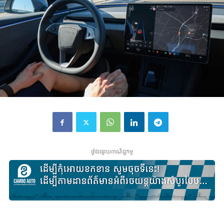
ផ្ទាំងផ្សាយពាណិជ្ជកម្ម