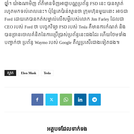
ឆ្នាំ។ យ៉ាងណាមិញ ព័ត៌មានទិញអាជ្ញាបណ្ណប្រព័ន្ធ FSD នេះ បានស្ងាត់
រហូតមកទល់ពេលនេះ។ ប៉ុន្តែគេប៉ាន់ស្មានថា ក្រុមហ៊ុនមួយនោះ អាចជា
Ford ដោយគេបានកត់សម្គាល់លើសម្តីរបស់លោក Jim Farley ដែលជា
CEO របស់ Ford ថា បច្ចេកវិទ្យា FSD របស់ Tesla គឺមានការកំណត់ និង
បានច្រានចោលគំនិតនៃការប្រើប្រាស់ប្រព័ន្ធនេះផងដែរ ហើយថែមទាំង
បញ្ជាក់ថា ប្រព័ន្ធ Waymo របស់ Google គឺល្អប្រសើរជាងទៀតផង៕
ស្លាក
Elon Musk
Tesla
អត្ថបទ​ដែល​ទាក់ទង