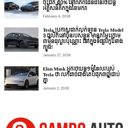
ចុះជិត ៩០% នៅពិភពដែនដីនៃរថយន្ត
អគ្គិសនីគិតក្នុងខែមករា
February 4, 2026
Tesla ប្រកាសដាក់លក់ឡាន Tesla Model
3 ផលិតនៅចិនរបស់ខ្លួន មានតម្លៃក្រោម
៣ម៉ឺនដុល្លារប៉ុណ្ណោះ នៅក្នុងទីផ្សារកូរ៉េខាង
ត្បូង!
January 27, 2026
Elon Musk អួតរថយន្ត១ម៉ូឌែលរបស់
Tesla ថា លក់ដាច់ជាងគេបំផុត​៣ឆ្នាំជាប់
គ្នា
January 2, 2026