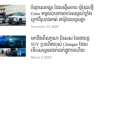
ចំនុចលេចធ្លោ ដែលធ្វើអោយ ម៉ូឌែលថ្មី
Creta ទទួលបានការចាប់អារម្មណ៍ខ្លាំង
ក្រៅពីរូបរាងកាត់ ៣ម៉ូដែលចូលគ្នា
November 21, 2023
មកដឹងពីលក្ខណៈពិសេស នៃរថយន្ត
SUV ប្រណិតរបស់ Changan ដែល
ទើបសម្ភោធដាក់លក់ផ្លូវការហើយ
March 3, 2023