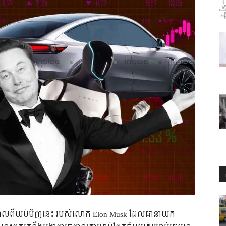
កាលពីយប់មិញនេះ របស់លោក Elon Musk ដែលជានាយក