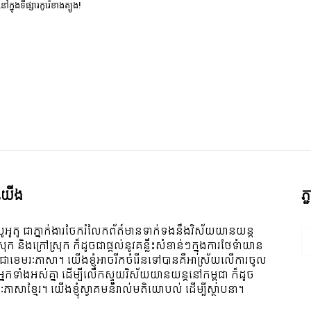
នៅក្នុងទីផ្សារកូរ៉េខាងត្បូង!
ី​យើង
ភ
ូអូតូ ជាភ្នាក់ងារចែករំលែកព័ត៍មានទាក់ទងនឹងវិស័យយានយន្ត
ស្រុក និងក្រៅស្រុក ក៏ដូចជាផ្តល់នូវគន្លឹះសំខាន់ៗក្នុងការថែទំាយាន
 ជាខេមរៈភាសា។ យើងខ្ញុំអាចរីកចំរើនទៅបានគឺអាស្រ័យលើការចូល
ីអ្នកទាំងអស់គ្នា ដើម្បីលើកស្ទួយវិស័យយានយន្តនៅកម្ពុជា ក៏ដូច
ៈភាសាខ្មែរ។ យើងខ្ញុំស្វាគមន៌រាល់មតិយោបល់ ដើម្បីស្ថាបនា។