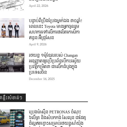
April 22, 2026
បន្ទាប់ពីប្រឹងប្រែងម្នាក់ឯង ៣០ឆ្នាំ! ​
ពេលនេះ Toyota មានអ្នកចូលរួម
សហការទៅលើការផលិតកោសិកា
ឥន្ធន:អ៊ីដ្រូសែន
April 9, 2026
រថយន្ត ១ម៉ូឌែលរបស់ Changan
អនុញ្ញាតឲ្យប្រើប្រព័ន្ធបើកបរស្វ័យ
ប្រវត្តិកម្រិត៣ ជាលើកដំបូងក្នុង
ប្រទេសចិន
December 16, 2025
គន្លឹះសំខាន់ៗ
ប្រេងម៉ាស៊ីន PETRONAS ចំណុះ
៦លីត្រ និងសំបកកង់ សៃលុន ជាដៃគូ
ដ៏ល្អឥតខ្ចោះសម្រាប់រថយន្តសាំយ៉ុង