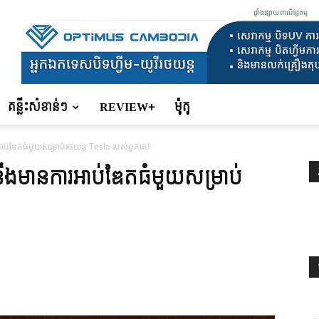
ផ្ទាំងផ្សាយពាណិជ្ជកម្ម
គន្លឹះសំខាន់ៗ
REVIEW+
ម៉ូតូ
ាប់ឌែតធំមួយសម្រាប់រថយន្ត Tesla របស់ពួកគេ!
ះនឹងមានការអាប់ឌែតធំមួយសម្រាប់