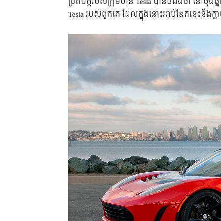
ប្រតិបត្តិរបស់ក្រុមហ៊ុន Tesla បានឲដឹងថា នៅចុង
Tesla របស់ពួកគេ ដែលក្នុងនោះអាប់ឌែតនេះ​នឹងក្ល