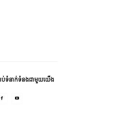
្ជាប់ទំនាក់ទំនងជាមួយយើង