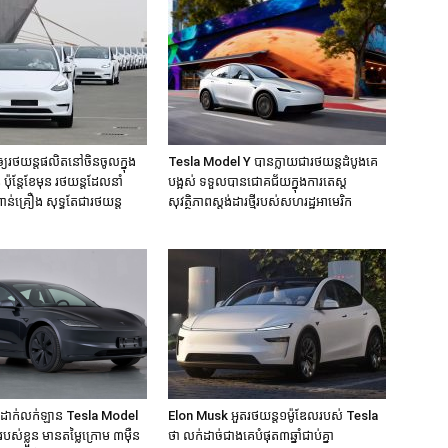
យរថយន្តផលិតនៅចិនចូលក្នុង
Tesla Model Y បានក្លាយជារថយន្តដំបូងគេ
 ប៉ុន្តែខែមុន រថយន្តដែលនាំ
បង្អស់ ទទួលបានជោគជ័យក្នុងការតេស្ត
ន់គ្រឿង សុទ្ធតែជារថយន្ត
សុវត្ថិភាពស្តង់ដារថ្មីរបស់សហរដ្ឋអាមេរិក
សដាក់លក់ឡាន Tesla Model
Elon Musk អួតរថយន្ត១ម៉ូឌែលរបស់ Tesla
ស់ខ្លួន មានតម្លៃក្រោម ៣ម៉ឺន
ថា លក់ដាច់ជាងគេបំផុត​៣ឆ្នាំជាប់គ្នា