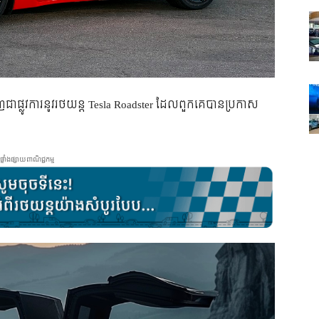
េញជាផ្លូវការនូវរថយន្ត Tesla Roadster ដែលពួកគេបានប្រកាស
ផ្ទាំងផ្សាយពាណិជ្ជកម្ម