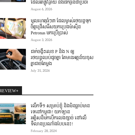
ដែលរត់ផ្លូវឆ្ងាយ និងដឹកធ្ងន់ជាប្រចាំ
August 6, 2026
មូលហេតុធំៗ៣ ដែលម្ចាស់រថយន្តទុក
ចិត្តជ្រើសរើសយកប្រេងម៉ាស៊ីន
Petronas មកប្រើប្រាស់
August 3, 2026
ដាក់ចង្កឹះលេខ P និង N ឲ្យ
រថយន្តឈប់ដូចគ្នា តែមានអត្ថន័យខុស
គ្នាដាច់តែម្តង
July 31, 2026
REVIEW+
លើកទី១ សម្រាប់ខ្ញុំ និងមិនធ្លាប់មាន
ទេនៅកម្ពុជា! យកឡាន
អគ្គិសនីមកបើកលេងខ្សាច់ នៅលើ
ទីលានប្រណាំងបែបនេះ!
February 28, 2024