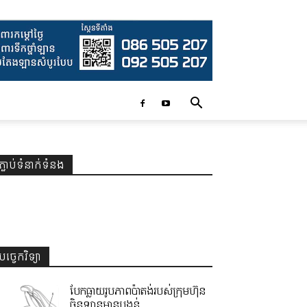
ភ្ជាប់ទំនាក់ទំនង
បច្ចេកវិទ្យា
បែកធ្លាយរូបភាពប៉ាតង់របស់ក្រុមហ៊ុន
ចិនឡានមានបង្គន់