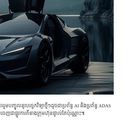
ួមបញ្ជូលនូវបច្ចេកវិទ្យាថ្មីៗដូចជាប្រព័ន្ធ AI និងប្រព័ន្ធ ADAS
ញជាផ្លូវការពីខាងក្រុមហ៊ុនផ្ទាល់តែប៉ុណ្ណោះ៕