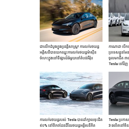
ជាលើកដំបូងក្នុងប្រវត្តិសាស្ត្រ! ការលក់រថយន្ត
កាណាដា បើកឲ្
អគ្គិសនីបានយកឈ្នះការលក់រថយន្តម៉ាសុីន
ប្រទេសខ្លួនមែន
ចំហេះក្នុងនៅទីផ្សារដ៏ធំមួយនៅតំបន់អឺរ៉ុប
ចូលមកជិត ៣ពា
Tesla ទៅវិញ
ការលក់រថយន្តរបស់ Tesla បានដាំក្បាលចុះជិត
Tesla ប្រកា
៩០% នៅពិភពដែនដីនៃរថយន្តអគ្គិសនីគិត
3 ផលិតនៅចិនរប