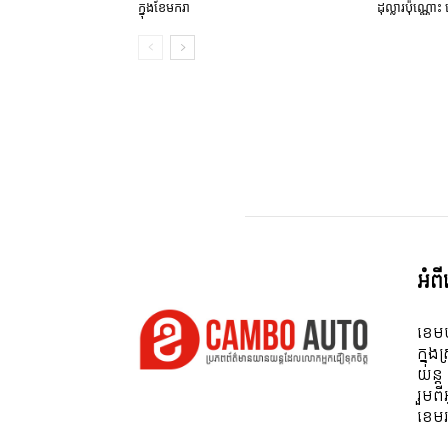
ក្នុងខែមករា
ដុល្លារប៉ុណ្ណោះ 
អំព
ខេមប
ក្នុង
យន្ត
រួមព
ខេមរ