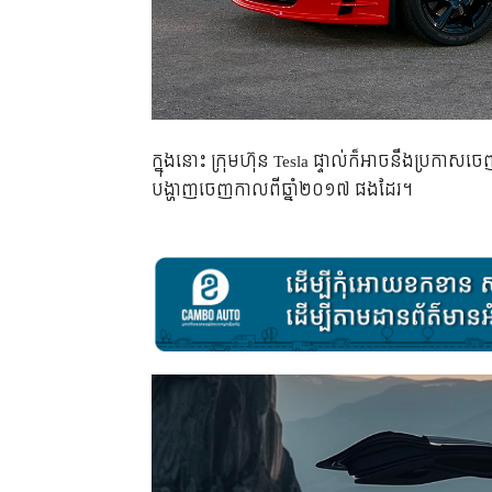
ក្នុងនោះ ក្រុមហ៊ុន Tesla ផ្ទាល់ក៏អាចនឹងប្រកាសច
បង្ហាញចេញកាលពីឆ្នាំ២០១៧ ផងដែរ។