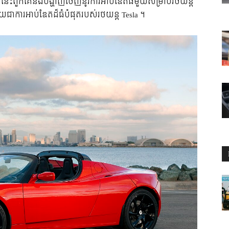
ឆ្នាំនេះពួកគេនឹងបង្ហាញចេញនូវការអាប់ឌែតធំមួយសម្រាប់រថយន្ត
ាយជាការអាប់ឌែតដ៏ធំបំផុតរបស់រថយន្ត Tesla ។