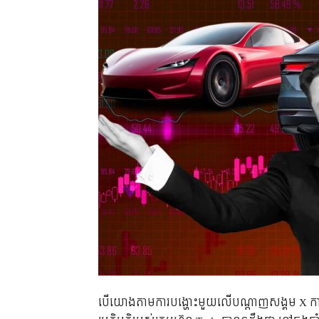
បើយោងតាមការបង្ហោះមួយលើបណ្តាញសង្គម X 