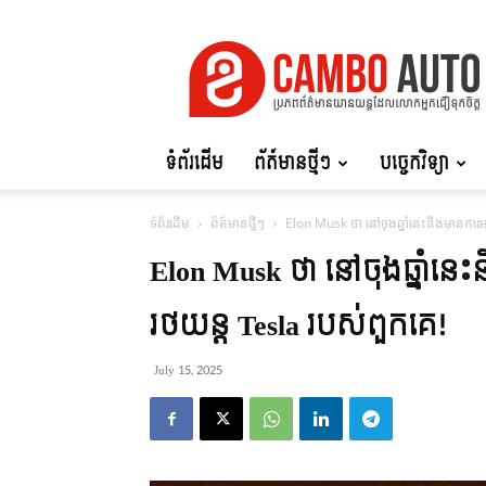
Cambo
Auto
ទំព័រដើម
ព័ត៍មានថ្មីៗ
បច្ចេកវិទ្យា
ទំព័រដើម
ព័ត៍មានថ្មីៗ
Elon Musk ថា នៅចុងឆ្នាំនេះនឹងមានការអ
Elon Musk ថា នៅចុងឆ្នាំនេ
រថយន្ត Tesla របស់ពួកគេ!
July 15, 2025