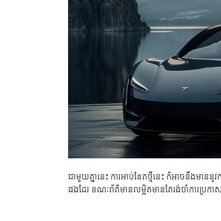
ជាមួយគ្នានេះ ការអាប់ឌែតថ្មីនេះ ក៏អាចនឹងមាននូវការរ
ផងដែរ ខណៈព័ត៌មានលម្អិតមានតែរង់ចាំការប្រកាសចេ