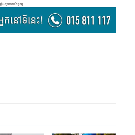
ផ្ទាំងផ្សាយពាណិជ្ជកម្ម