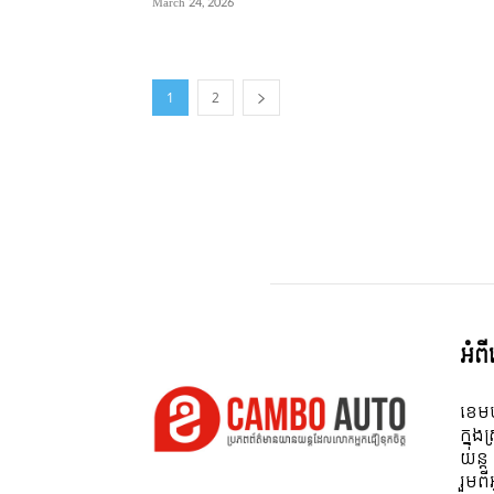
March 24, 2026
1
2
អំព
ខេមប
ក្នុង
យន្ត
រួមព