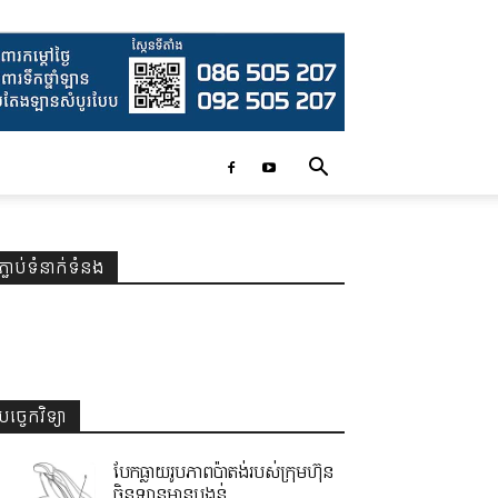
ភ្ជាប់ទំនាក់ទំនង
បច្ចេកវិទ្យា
បែកធ្លាយរូបភាពប៉ាតង់របស់ក្រុមហ៊ុន
ចិនឡានមានបង្គន់