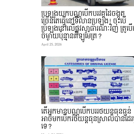
ប្រឡងយកបណ្ណបើកបរវគ្គដៃចង្កូត
ច្រើនតែធ្វើនៅទីលានប្រឡង! ចុះបើ
ប្រឡងនៅលើផ្លូវសាធារណៈវិញ ត្រូបើ
ចម្ងាយប៉ុន្មានគីឡូម៉ែត្រ?
April 25, 2026
តើអ្នកមានបណ្ណបើកបររថយន្តធុនធ្ងន់
អាចមកបើករថយន្តធុនស្រាលបានដែរ
ទេ?