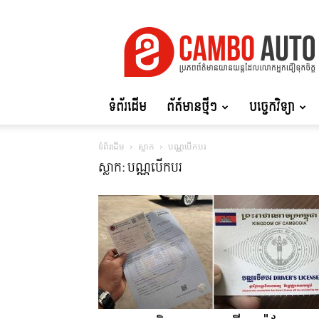
Cambo
Auto
ទំព័រដើម
ព័ត៍មានថ្មីៗ
បច្ចេកវិទ្យា
ទំព័រដើម
ស្លាក
បណ្ណបើកបរ
ស្លាក: បណ្ណបើកបរ