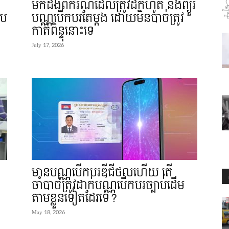
មកដឹងពីករណីដែលត្រូវដកហូត និងព្យួរ
រប
បណ្ណបើកបរតែម្តង ដោយមិនបាច់ត្រូវ
កាត់ពិន្ទុនោះទេ
July 17, 2026
មានបណ្ណបើកបរឌីជីថលហើយ តើ
ចាំបាច់ត្រូវដាក់បណ្ណបើកបរច្បាប់ដើម
តាមខ្លួនទៀតដែរទេ?
May 18, 2026