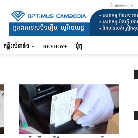
ផ្ទាំងផ្សាយពាណិជ្ជកម្ម
គន្លឹះសំខាន់ៗ
REVIEW+
ម៉ូតូ