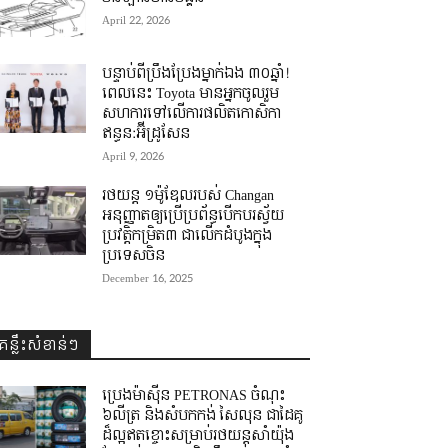
April 22, 2026
បន្ទាប់ពីប្រឹងប្រែងម្នាក់ឯង ៣០ឆ្នាំ! ​
ពេលនេះ Toyota មានអ្នកចូលរួម
សហការទៅលើការផលិតកោសិកា
ឥន្ធន:អ៊ីដ្រូសែន
April 9, 2026
រថយន្ត ១ម៉ូឌែលរបស់ Changan
អនុញ្ញាតឲ្យប្រើប្រព័ន្ធបើកបរស្វ័យ
ប្រវត្តិកម្រិត៣ ជាលើកដំបូងក្នុង
ប្រទេសចិន
December 16, 2025
គន្លឹះសំខាន់ៗ
ប្រេងម៉ាស៊ីន PETRONAS ចំណុះ
៦លីត្រ និងសំបកកង់ សៃលុន ជាដៃគូ
ដ៏ល្អឥតខ្ចោះសម្រាប់រថយន្តសាំយ៉ុង