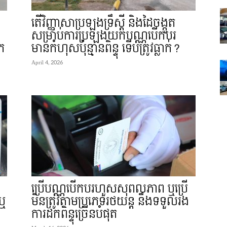
តើវិញ្ញាសាប្រឡងទ្រឹស្តី និងដៃចង្កូត
សម្រាប់ការប្រឡងយកបណ្ណបើកបរ
ក
មានកំហុសប៉ុន្មានពិន្ទុ ទើបត្រូវធ្លាក់?
April 4, 2026
ប្រើបណ្ណបើកបរហួសសុពលភាព ឬប្រើ
ឬ
មិនត្រូវតាមប្រភេទរថយន្ត នឹងទទួលរង
ការដកពិន្ទុច្រើនបំផុត