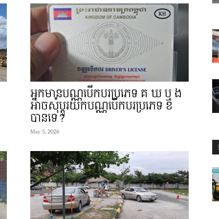
អ្នកមានបណ្ណបើកបរប្រភេទ គ ឃ ឬ ង
អាចសុំប្តូរយកបណ្ណបើកបរប្រភេទ ខ
បានទេ?
May 5, 2026