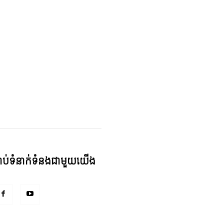
្ជាប់ទំនាក់ទំនងជាមួយយើង