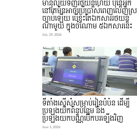
មានលុយទិញរថយន្តហើយ ប៉ុន្តែអ្នក
នៅតែមិនអាចប្រើប្រាស់ពេញលេញស្
ច្បាប់ឡើយ បើខ្វះតែឯកសាររថយន្ត
ណាមួយ ក្នុងចំណោម ៥ឯកសារនេះ
July 29, 2026
ទីតាំងស្នើសុំសម្រាប់រៀនបំប៉ន ដើម្បី
ប្រឡងយកពិន្ទុបន្ថែម និង
ប្រឡងយកបណ្ណបើកបរឡើងវិញ
June 1, 2026