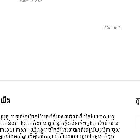
March 16, 2026
ទំព័រ 1 នៃ 2
ី​យើង
ភ
ូអូតូ ជាភ្នាក់ងារចែករំលែកព័ត៍មានទាក់ទងនឹងវិស័យយានយន្ត
ស្រុក និងក្រៅស្រុក ក៏ដូចជាផ្តល់នូវគន្លឹះសំខាន់ៗក្នុងការថែទំាយាន
 ជាខេមរៈភាសា។ យើងខ្ញុំអាចរីកចំរើនទៅបានគឺអាស្រ័យលើការចូល
ីអ្នកទាំងអស់គ្នា ដើម្បីលើកស្ទួយវិស័យយានយន្តនៅកម្ពុជា ក៏ដូច