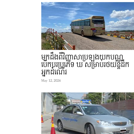
មកដឹងពីវិញ្ញាសាប្រឡងយកបណ្ណ
បើកបរប្រភេទ ឃ សម្រាប់រថយន្តដឹក
អ្នកដំណើរ
May 12, 2026