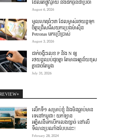
ដែលរត់ផ្លូវឆ្ងាយ និងដឹកធ្ងន់ជាប្រចាំ
August 6, 2026
មូលហេតុធំៗ៣ ដែលម្ចាស់រថយន្តទុក
ចិត្តជ្រើសរើសយកប្រេងម៉ាស៊ីន
Petronas មកប្រើប្រាស់
August 3, 2026
ដាក់ចង្កឹះលេខ P និង N ឲ្យ
រថយន្តឈប់ដូចគ្នា តែមានអត្ថន័យខុស
គ្នាដាច់តែម្តង
July 31, 2026
REVIEW+
លើកទី១ សម្រាប់ខ្ញុំ និងមិនធ្លាប់មាន
ទេនៅកម្ពុជា! យកឡាន
អគ្គិសនីមកបើកលេងខ្សាច់ នៅលើ
ទីលានប្រណាំងបែបនេះ!
February 28, 2024