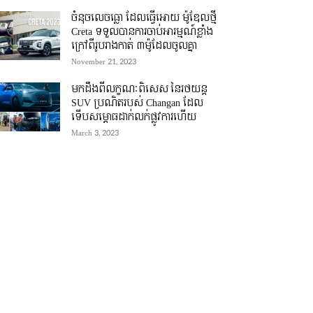
ចំនុចលេចធ្លោ ដែលធ្វើអោយ ម៉ូឌែលថ្មី
Creta ទទួលបានការចាប់អារម្មណ៍ខ្លាំង
ក្រៅពីរូបរាងកាត់ ៣ម៉ូដែលចូលគ្នា
November 21, 2023
មកដឹងពីលក្ខណៈពិសេស នៃរថយន្ត
SUV ប្រណិតរបស់ Changan ដែល
ទើបសម្ភោធដាក់លក់ផ្លូវការហើយ
March 3, 2023