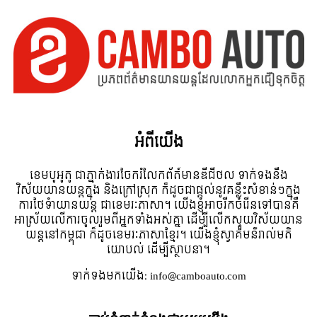
អំពី​យើង
ខេមបូអូតូ ជាភ្នាក់ងារចែករំលែកព័ត៍មានឌីជីថល ទាក់ទងនឹង
វិស័យយានយន្តក្នុង និងក្រៅស្រុក ក៏ដូចជាផ្តល់នូវគន្លឹះសំខាន់ៗក្នុង
ការថែទំាយានយន្ត ជាខេមរៈភាសា។ យើងខ្ញុំអាចរីកចំរើនទៅបានគឺ
អាស្រ័យលើការចូលរួមពីអ្នកទាំងអស់គ្នា ដើម្បីលើកស្ទួយវិស័យយាន
យន្តនៅកម្ពុជា ក៏ដូចខេមរៈភាសាខ្មែរ។ យើងខ្ញុំស្វាគមន៌រាល់មតិ
យោបល់ ដើម្បីស្ថាបនា។
ទាក់ទង​មក​យើង:
info@camboauto.com