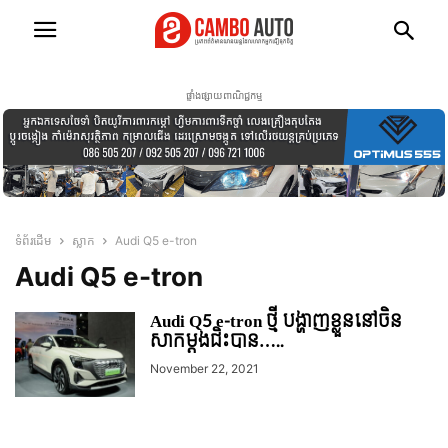
ផ្ទាំងផ្សាយពាណិជ្ជកម្ម
ទំព័រដើម
ស្លាក
Audi Q5 e-tron
Audi Q5 e-tron
Audi Q5 e-tron ថ្មី បង្ហាញខ្លួននៅចិន
សាកម្តងជិះបាន…..
November 22, 2021