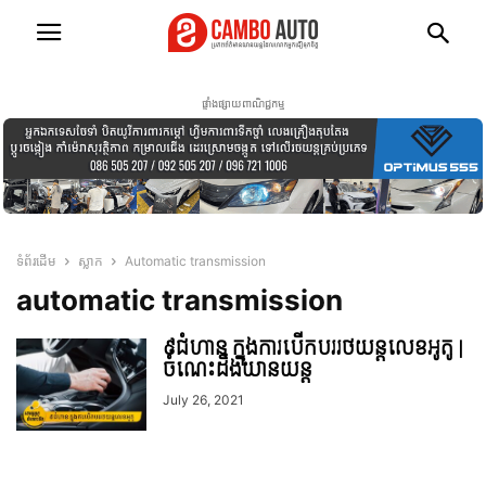
ផ្ទាំងផ្សាយពាណិជ្ជកម្ម
ទំព័រដើម
ស្លាក
Automatic transmission
automatic transmission
៩ជំហាន ក្នុងការបើកបររថយន្តលេខអូតូ |
ចំណេះដឹងយានយន្ត
July 26, 2021