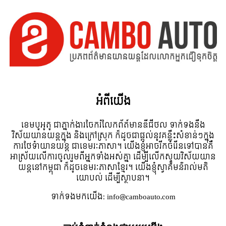
អំពី​យើង
ខេមបូអូតូ ជាភ្នាក់ងារចែករំលែកព័ត៍មានឌីជីថល ទាក់ទងនឹង
វិស័យយានយន្តក្នុង និងក្រៅស្រុក ក៏ដូចជាផ្តល់នូវគន្លឹះសំខាន់ៗក្នុង
ការថែទំាយានយន្ត ជាខេមរៈភាសា។ យើងខ្ញុំអាចរីកចំរើនទៅបានគឺ
អាស្រ័យលើការចូលរួមពីអ្នកទាំងអស់គ្នា ដើម្បីលើកស្ទួយវិស័យយាន
យន្តនៅកម្ពុជា ក៏ដូចខេមរៈភាសាខ្មែរ។ យើងខ្ញុំស្វាគមន៌រាល់មតិ
យោបល់ ដើម្បីស្ថាបនា។
ទាក់ទង​មក​យើង:
info@camboauto.com