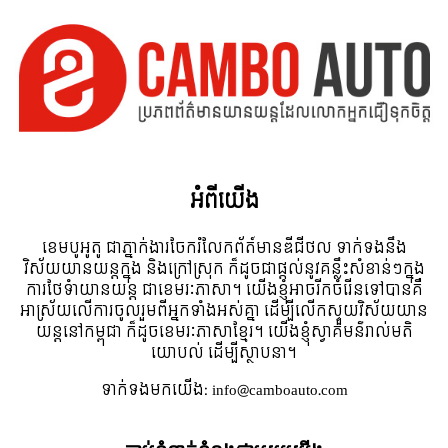
អំពី​យើង
ខេមបូអូតូ ជាភ្នាក់ងារចែករំលែកព័ត៍មានឌីជីថល ទាក់ទងនឹង
វិស័យយានយន្តក្នុង និងក្រៅស្រុក ក៏ដូចជាផ្តល់នូវគន្លឹះសំខាន់ៗក្នុង
ការថែទំាយានយន្ត ជាខេមរៈភាសា។ យើងខ្ញុំអាចរីកចំរើនទៅបានគឺ
អាស្រ័យលើការចូលរួមពីអ្នកទាំងអស់គ្នា ដើម្បីលើកស្ទួយវិស័យយាន
យន្តនៅកម្ពុជា ក៏ដូចខេមរៈភាសាខ្មែរ។ យើងខ្ញុំស្វាគមន៌រាល់មតិ
យោបល់ ដើម្បីស្ថាបនា។
ទាក់ទង​មក​យើង:
info@camboauto.com