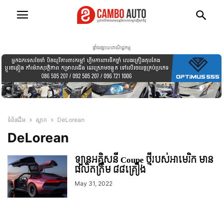
ផ្ទាំងផ្សាយពាណិជ្ជកម្ម
ទំព័រដើម
ស្លាក
DeLorean
DeLorean
ឡានអគ្គិសនី Coupe ថ្មីរបស់អាមេរិក មាន
ផលិតត្រឹម ៨៨គ្រឿង
May 31, 2022