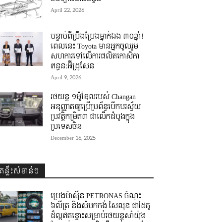
April 22, 2026
បន្ទាប់ពីប្រឹងប្រែងម្នាក់ឯង ៣០ឆ្នាំ! ​
ពេលនេះ Toyota មានអ្នកចូលរួម
សហការទៅលើការផលិតកោសិកា
ឥន្ធន:អ៊ីដ្រូសែន
April 9, 2026
រថយន្ត ១ម៉ូឌែលរបស់ Changan
អនុញ្ញាតឲ្យប្រើប្រព័ន្ធបើកបរស្វ័យ
ប្រវត្តិកម្រិត៣ ជាលើកដំបូងក្នុង
ប្រទេសចិន
December 16, 2025
គន្លឹះសំខាន់ៗ
ប្រេងម៉ាស៊ីន PETRONAS ចំណុះ
៦លីត្រ និងសំបកកង់ សៃលុន ជាដៃគូ
ដ៏ល្អឥតខ្ចោះសម្រាប់រថយន្តសាំយ៉ុង