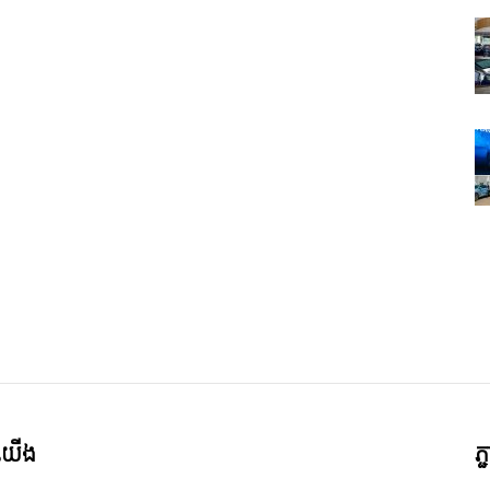
ី​យើង
ភ