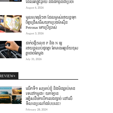
ដែលរត់ផ្លូវឆ្ងាយ និងដឹកធ្ងន់ជាប្រចាំ
August 6, 2026
មូលហេតុធំៗ៣ ដែលម្ចាស់រថយន្តទុក
ចិត្តជ្រើសរើសយកប្រេងម៉ាស៊ីន
Petronas មកប្រើប្រាស់
August 3, 2026
ដាក់ចង្កឹះលេខ P និង N ឲ្យ
រថយន្តឈប់ដូចគ្នា តែមានអត្ថន័យខុស
គ្នាដាច់តែម្តង
July 31, 2026
REVIEW+
លើកទី១ សម្រាប់ខ្ញុំ និងមិនធ្លាប់មាន
ទេនៅកម្ពុជា! យកឡាន
អគ្គិសនីមកបើកលេងខ្សាច់ នៅលើ
ទីលានប្រណាំងបែបនេះ!
February 28, 2024