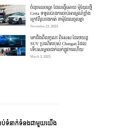
ចំនុចលេចធ្លោ ដែលធ្វើអោយ ម៉ូឌែលថ្មី
Creta ទទួលបានការចាប់អារម្មណ៍ខ្លាំង
ក្រៅពីរូបរាងកាត់ ៣ម៉ូដែលចូលគ្នា
November 21, 2023
មកដឹងពីលក្ខណៈពិសេស នៃរថយន្ត
SUV ប្រណិតរបស់ Changan ដែល
ទើបសម្ភោធដាក់លក់ផ្លូវការហើយ
March 3, 2023
្ជាប់ទំនាក់ទំនងជាមួយយើង