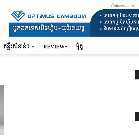
ផ្ទាំងផ្សាយពាណិជ្ជកម្ម
គន្លឹះសំខាន់ៗ
REVIEW+
ម៉ូតូ