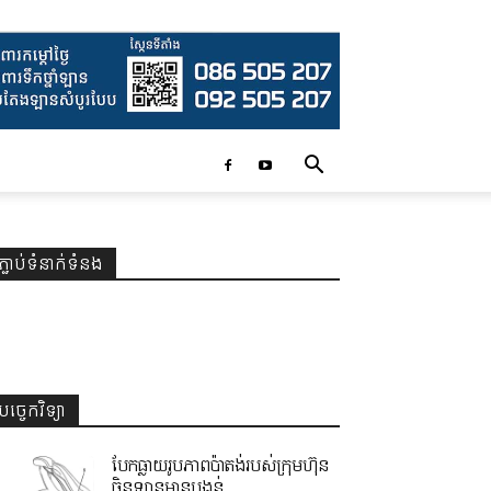
ភ្ជាប់ទំនាក់ទំនង
បច្ចេកវិទ្យា
បែកធ្លាយរូបភាពប៉ាតង់របស់ក្រុមហ៊ុន
ចិនឡានមានបង្គន់