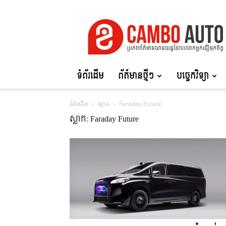
Cambo
Auto
ទំព័រដើម
ព័ត៍មានថ្មីៗ
បច្ចេកវិទ្យា
ទំព័រដើម
ស្លាក
Faraday Future
ស្លាក: Faraday Future