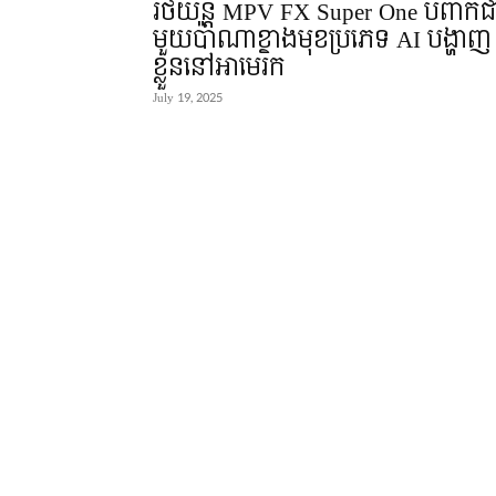
រថយន្ដ MPV FX Super One បំពាក់ជ
មួយប៉ាណាខាងមុខប្រភេទ AI បង្ហាញ
ខ្លួននៅអាមេរិក
July 19, 2025