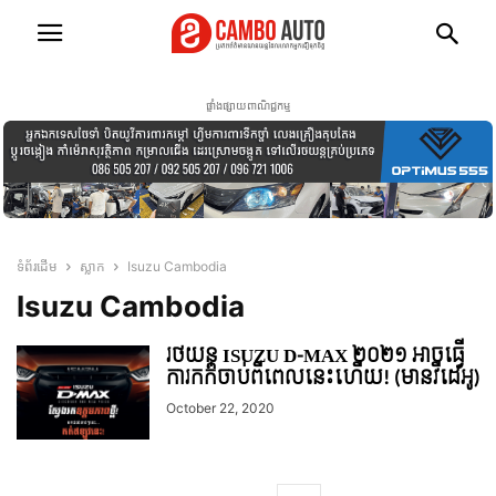
ផ្ទាំងផ្សាយពាណិជ្ជកម្ម
ទំព័រដើម
ស្លាក
Isuzu Cambodia
Isuzu Cambodia
រថយន្ត ISUZU D-MAX ២០២១ អាចធ្វើ
ការកក់ចាប់ពីពេលនេះហើយ! (មានវីដេអូ)
October 22, 2020