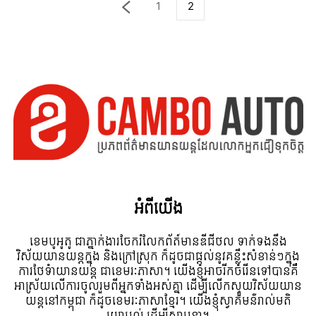
1
2
អំពី​យើង
ខេមបូអូតូ ជាភ្នាក់ងារចែករំលែកព័ត៍មានឌីជីថល ទាក់ទងនឹង
វិស័យយានយន្តក្នុង និងក្រៅស្រុក ក៏ដូចជាផ្តល់នូវគន្លឹះសំខាន់ៗក្នុង
ការថែទំាយានយន្ត ជាខេមរៈភាសា។ យើងខ្ញុំអាចរីកចំរើនទៅបានគឺ
អាស្រ័យលើការចូលរួមពីអ្នកទាំងអស់គ្នា ដើម្បីលើកស្ទួយវិស័យយាន
យន្តនៅកម្ពុជា ក៏ដូចខេមរៈភាសាខ្មែរ។ យើងខ្ញុំស្វាគមន៌រាល់មតិ