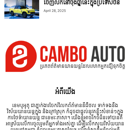
ចេញលក់នៅចុងឆ្នាំនេះក្នុងប្រទេសចិន
April 28, 2025
អំពី​យើង
ខេមបូអូតូ ជាភ្នាក់ងារចែករំលែកព័ត៍មានឌីជីថល ទាក់ទងនឹង
វិស័យយានយន្តក្នុង និងក្រៅស្រុក ក៏ដូចជាផ្តល់នូវគន្លឹះសំខាន់ៗក្នុង
ការថែទំាយានយន្ត ជាខេមរៈភាសា។ យើងខ្ញុំអាចរីកចំរើនទៅបានគឺ
អាស្រ័យលើការចូលរួមពីអ្នកទាំងអស់គ្នា ដើម្បីលើកស្ទួយវិស័យយាន