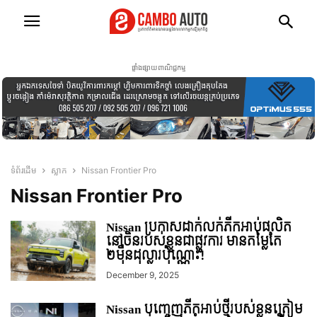
ផ្ទាំងផ្សាយពាណិជ្ជកម្ម
ទំព័រដើម
ស្លាក
Nissan Frontier Pro
Nissan Frontier Pro
Nissan ប្រកាសដាក់លក់ភីកអាប់ផលិត
នៅចិនរបស់ខ្លួនជាផ្លូវការ​​​​​​​​​​​​​​​​​​​​​​​​​​​​​​​​​​​​​​​​​​​​​​​​​​ មានតម្លៃតែ
២មុឺនដុល្លារប៉ុណ្ណោះ!
December 9, 2025
Nissan បញ្ចេញភីកអាប់ថ្មីរបស់ខ្លួនត្រៀម