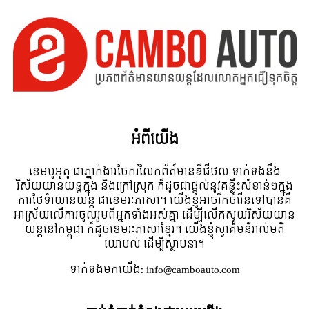
អំពី​យើង
ខេមបូអូតូ ជាភ្នាក់ងារចែករំលែកព័ត៍មានឌីជីថល ទាក់ទងនឹង
វិស័យយានយន្តក្នុង និងក្រៅស្រុក ក៏ដូចជាផ្តល់នូវគន្លឹះសំខាន់ៗក្នុង
ការថែទំាយានយន្ត ជាខេមរៈភាសា។ យើងខ្ញុំអាចរីកចំរើនទៅបានគឺ
អាស្រ័យលើការចូលរួមពីអ្នកទាំងអស់គ្នា ដើម្បីលើកស្ទួយវិស័យយាន
យន្តនៅកម្ពុជា ក៏ដូចខេមរៈភាសាខ្មែរ។ យើងខ្ញុំស្វាគមន៌រាល់មតិ
យោបល់ ដើម្បីស្ថាបនា។
ទាក់ទង​មក​យើង:
info@camboauto.com