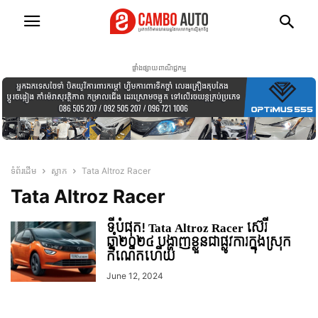
ផ្ទាំងផ្សាយពាណិជ្ជកម្ម
ទំព័រដើម
ស្លាក
Tata Altroz ​​Racer
Tata Altroz ​​Racer
ទីបំផុត! Tata Altroz ​​Racer ស៊េរី
ឆ្នាំ២០២៤ បង្ហាញខ្លួនជាផ្លូវការក្នុងស្រុក
កំណើតហើយ
June 12, 2024